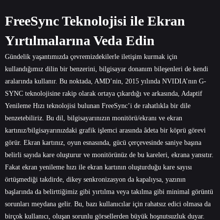
FreeSync Teknolojisi ile Ekran
Yırtılmalarına Veda Edin
Gündelik yaşantımızda çevremizdekilerle iletişim kurmak için
kullandığımız dilin bir benzerini, bilgisayar donanım bileşenleri de kendi
aralarında kullanır. Bu noktada, AMD’nin, 2015 yılında NVIDIA’nın G-
SYNC teknolojisine rakip olarak ortaya çıkardığı ve arkasında, Adaptif
Yenileme Hızı teknolojisi bulunan FreeSync’i de rahatlıkla bir dile
benzetebiliriz. Bu dil, bilgisayarınızın monitörü/ekranı ve ekran
kartınız/bilgisayarınızdaki grafik işlemci arasında âdeta bir köprü görevi
görür. Ekran kartınız, oyun esnasında, gücü çerçevesinde saniye başına
belirli sayıda kare oluşturur ve monitörünüz de bu kareleri, ekrana yansıtır.
Fakat ekran yenileme hızı ile ekran kartının oluşturduğu kare sayısı
örtüşmediği takdirde, dikey senkronizasyon da kapalıysa, yazının
başlarında da belirttiğimiz gibi yırtılma veya takılma gibi minimal görüntü
sorunları meydana gelir. Bu, bazı kullanıcılar için rahatsız edici olmasa da
birçok kullanıcı, oluşan sorunlu görsellerden büyük hoşnutsuzluk duyar.