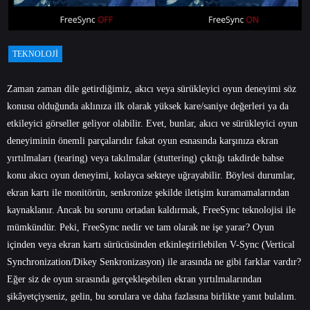
TEKNOLOJI
Zaman zaman dile getirdiğimiz, akıcı veya sürükleyici oyun deneyimi söz
konusu olduğunda aklınıza ilk olarak yüksek kare/saniye değerleri ya da
etkileyici görseller geliyor olabilir. Evet, bunlar, akıcı ve sürükleyici oyun
deneyiminin önemli parçalarıdır fakat oyun esnasında karşınıza ekran
yırtılmaları (tearing) veya takılmalar (stuttering) çıktığı takdirde bahse
konu akıcı oyun deneyimi, kolayca sekteye uğrayabilir. Böylesi durumlar,
ekran kartı ile monitörün, senkronize şekilde iletişim kuramamalarından
kaynaklanır. Ancak bu sorunu ortadan kaldırmak, FreeSync teknolojisi ile
mümkündür. Peki, FreeSync nedir ve tam olarak ne işe yarar? Oyun
içinden veya ekran kartı sürücüsünden etkinleştirilebilen V-Sync (Vertical
Synchronization/Dikey Senkronizasyon) ile arasında ne gibi farklar vardır?
Eğer siz de oyun sırasında gerçekleşebilen ekran yırtılmalarından
şikâyetçiyseniz, gelin, bu sorulara ve daha fazlasına birlikte yanıt bulalım.