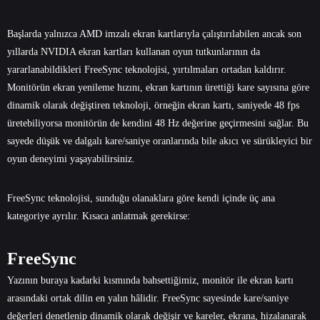
Başlarda yalnızca AMD imzalı ekran kartlarıyla çalıştırılabilen ancak son
yıllarda NVIDIA ekran kartları kullanan oyun tutkunlarının da
yararlanabildikleri FreeSync teknolojisi, yırtılmaları ortadan kaldırır.
Monitörün ekran yenileme hızını, ekran kartının ürettiği kare sayısına göre
dinamik olarak değiştiren teknoloji, örneğin ekran kartı, saniyede 48 fps
üretebiliyorsa monitörün de kendini 48 Hz değerine geçirmesini sağlar. Bu
sayede düşük ve dalgalı kare/saniye oranlarında bile akıcı ve sürükleyici bir
oyun deneyimi yaşayabilirsiniz.
FreeSync teknolojisi, sunduğu olanaklara göre kendi içinde üç ana
kategoriye ayrılır. Kısaca anlatmak gerekirse:
FreeSync
Yazının buraya kadarki kısmında bahsettiğimiz, monitör ile ekran kartı
arasındaki ortak dilin en yalın hâlidir. FreeSync sayesinde kare/saniye
değerleri denetlenip dinamik olarak değişir ve kareler, ekrana, hizalanarak