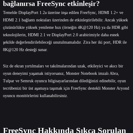
bağlanırsa FreeSync etkinleşir?
Temelde DisplayPort 1.2a üzerine inşa edilen FreeSync, HDMI 1.2+ ve
HDMI 2.1 bağlantı noktaları üzerinden de etkinleştirilebilir. Ancak yüksek
çözünürlükte yüksek yenileme hızı (örneğin 4K@120 Hz) ya da HDR gibi
teknolojilerin, HDMI 2.1 ve DisplayPort 2.0 arabirimiyle daha esnek
şekilde değerlendirilebileceği unutulmamalıdır. Zira her iki port, HDR ile
8K@120 Hz desteği sunar.
Siz de ekran yırtılmaları ve takılmalarından uzak, etkileyici ve akıcı bir
oyun deneyimi yaşamak istiyorsanız, Monster Notebook imzalı
Abra
,
Tulpar
ve
Semruk
oyuncu bilgisayarlarından
dilediğinizi edinebilir, oyun
tecrübenizi bir üst aşamaya taşımak için
FreeSync destekli Monster Aryond
oyuncu monitörlerini
kullanabilirsiniz.
FreeSync Hakkında Sıkça Sorulan