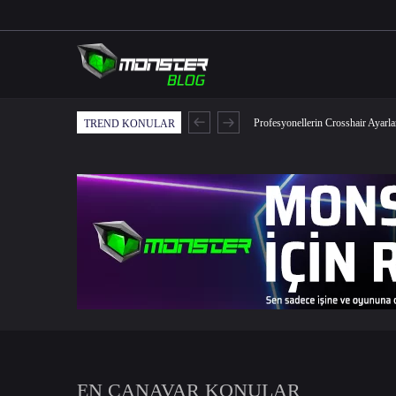
Profesyonellerin Crosshair Ayarl
TREND KONULAR
EN CANAVAR KONULAR