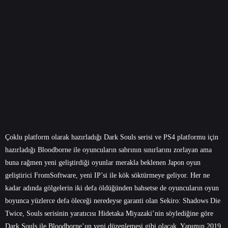
Çoklu platform olarak hazırladığı Dark Souls serisi ve PS4 platformu için
hazırladığı Bloodborne ile oyuncuların sabrının sınırlarını zorlayan ama
buna rağmen yeni geliştirdiği oyunlar merakla beklenen Japon oyun
geliştirici FromSoftware, yeni IP’si ile kök söktürmeye geliyor. Her ne
kadar adında gölgelerin iki defa öldüğünden bahsetse de oyuncuların oyun
boyunca yüzlerce defa öleceği neredeyse garanti olan Sekiro: Shadows Die
Twice, Souls serisinin yaratıcısı Hidetaka Miyazaki’nin söylediğine göre
Dark Souls ile Bloodborne’un yeni düzenlemesi gibi olacak. Yapımın 2019