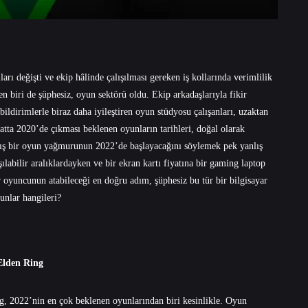
ı değişti ve ekip hâlinde çalışılması gereken iş kollarında verimlilik
n biri de şüphesiz, oyun sektörü oldu. Ekip arkadaşlarıyla fikir
i bildirimlerle biraz daha iyileştiren oyun stüdyosu çalışanları, uzaktan
atta 2020’de çıkması beklenen oyunların tarihleri, doğal olarak
ış bir oyun yağmurunun 2022’de başlayacağını söylemek pek yanlış
ılabilir aralıklardayken ve bir ekran kartı fiyatına bir gaming laptop
yuncunun atabileceği en doğru adım, şüphesiz bu tür bir bilgisayar
yunlar hangileri?
Elden Ring
, 2022’nin en çok beklenen oyunlarından biri kesinlikle. Oyun