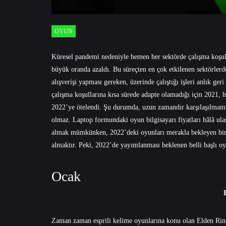
OYUN
Küresel pandemi nedeniyle hemen her sektörde çalışma koşullar
büyük oranda azaldı. Bu süreçten en çok etkilenen sektörlerde
alışverişi yapması gereken, üzerinde çalıştığı işleri anlık ger
çalışma koşullarına kısa sürede adapte olamadığı için 2021, h
2022’ye ötelendi. Şu durumda, uzun zamandır karşılaşılmam
olmaz. Laptop formundaki oyun bilgisayarı fiyatları hâlâ ulaş
almak mümkünken, 2022’deki oyunları merakla bekleyen bir o
almaktır. Peki, 2022’de yayımlanması beklenen belli başlı o
Ocak
Zaman zaman esprili kelime oyunlarına konu olan Elden Ring