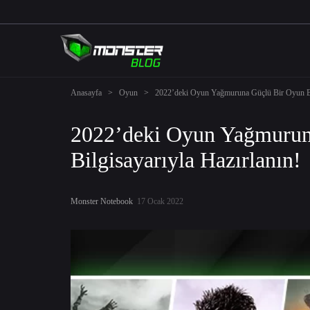
Anasayfa
>
Oyun
>
2022’deki Oyun Yağmuruna Güçlü Bir Oyun Bil
2022’deki Oyun Yağmurun
Bilgisayarıyla Hazırlanın!
Monster Notebook
17 Ocak 2022