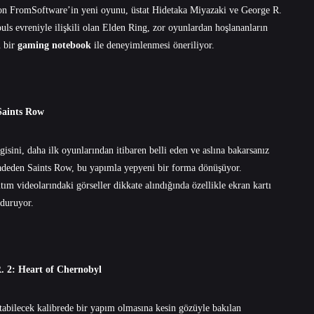
apon FromSoftware’in yeni oyunu, üstat Hidetaka Miyazaki ve George R.
uls evreniyle ilişkili olan Elden Ring, zor oyunlardan hoşlananların
ü bir
gaming notebook
ile deneyimlenmesi öneriliyor.
Saints Row
isini, daha ilk oyunlarından itibaren belli eden ve aslına bakarsanız
vadeden Saints Row, bu yapımla yepyeni bir forma dönüşüyor.
ıtım videolarındaki görseller dikkate alındığında özellikle ekran kartı
 duruyor.
. 2: Heart of Chernobyl
atabilecek kalibrede bir yapım olmasına kesin gözüyle bakılan