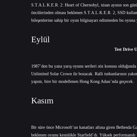
S.T.A.L.K.E.R. 2: Heart of Chernobyl, nisan ayının son günler
öncülerinden olması beklenen S.T.A.L.K.E.R. 2, SSD kullan
bileşenlerine sahip bir oyun bilgisayarı edinmeden bu oyuna 
Eylül
Test Drive 
1987’den bu yana yarış oyunu serileri söz konusu olduğunda ak
Unlimited Solar Crown ile bozacak. Ralli tutkunlarının yakın
yapım, bire bir modellenen Hong Kong Adası’nda geçecek.
Kasım
Bir süre önce Microsoft’un kanatları altına giren Bethesda 
beklenen oyunu kesinlikle Starfield’dı. Yüksek performanslı b