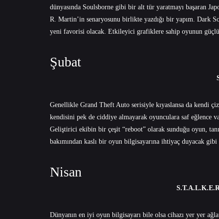
dünyasında Soulsborne gibi bir alt tür yaratmayı başaran J
R. Martin’in senaryosunu birlikte yazdığı bir yapım. Dark So
yeni favorisi olacak. Etkileyici grafiklere sahip oyunun güçl
Şubat
Genellikle Grand Theft Auto serisiyle kıyaslansa da kendi çizg
kendisini pek de ciddiye almayarak oyunculara saf eğlence 
Geliştirici ekibin bir çeşit “reboot” olarak sunduğu oyun, tan
bakımından kaslı bir oyun bilgisayarına ihtiyaç duyacak gibi
Nisan
S.T.A.L.K.E.R
Dünyanın en iyi oyun bilgisayarı bile olsa cihazı yer yer ağl