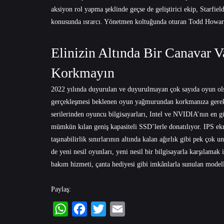
aksiyon rol yapma şeklinde geçse de geliştirici ekip, Starfi
konusunda ısrarcı. Yönetmen koltuğunda oturan Todd Howard
Elinizin Altında Bir Canavar
Korkmayın
2022 yılında duyurulan ve duyurulmayan çok sayıda oyun olsa 
gerçekleşmesi beklenen oyun yağmurundan korkmanıza gerek
serilerinden oyuncu bilgisayarları, Intel ve NVIDIA’nın en g
mümkün kılan geniş kapasiteli SSD’lerle donatılıyor. IPS e
taşınabilirlik sınırlarının altında kalan ağırlık gibi pek çok 
de yeni nesil oyunları, yeni nesil bir bilgisayarla karşılama
bakım hizmeti, çanta hediyesi gibi imkânlarla sunulan modelle
Paylaş:
WhatsApp
Facebook
Twitter
Email