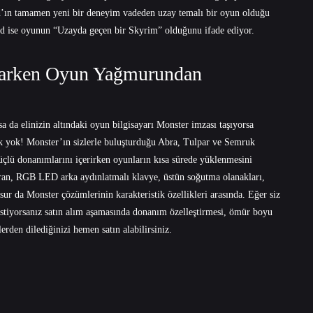
eld’ın tamamen yeni bir deneyim vadeden uzay temalı bir oyun olduğu
 ise oyunun “Uzayda geçen bir Skyrim” olduğunu ifade ediyor.
 Varken Oyun Yağmurundan
da elinizin altındaki oyun bilgisayarı Monster imzası taşıyorsa
 yok! Monster’ın sizlerle buluşturduğu Abra, Tulpar ve Semruk
üçlü donanımlarını içerirken oyunların kısa sürede yüklenmesini
kran, RGB LED arka aydınlatmalı klavye, üstün soğutma olanakları,
unsur da Monster çözümlerinin karakteristik özellikleri arasında. Eğer siz
k istiyorsanız satın alım aşamasında donanım özelleştirmesi, ömür boyu
rden dilediğinizi hemen satın alabilirsiniz.