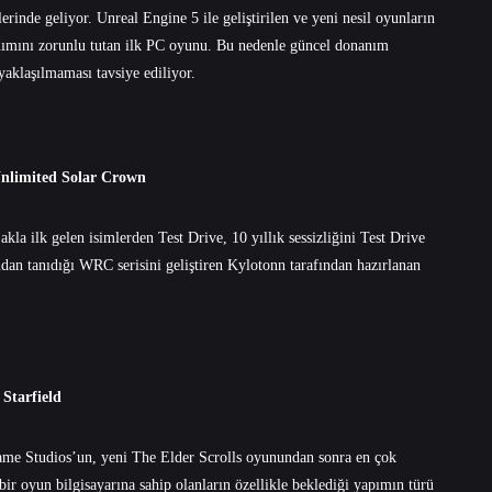
inde geliyor. Unreal Engine 5 ile geliştirilen ve yeni nesil oyunların
ımını zorunlu tutan ilk PC oyunu. Bu nedenle güncel donanım
yaklaşılmaması tavsiye ediliyor.
Unlimited Solar Crown
la ilk gelen isimlerden Test Drive, 10 yıllık sessizliğini Test Drive
dan tanıdığı WRC serisini geliştiren Kylotonn tarafından hazırlanan
Starfield
Game Studios’un, yeni The Elder Scrolls oyunundan sonra en çok
ir oyun bilgisayarına sahip olanların özellikle beklediği yapımın türü