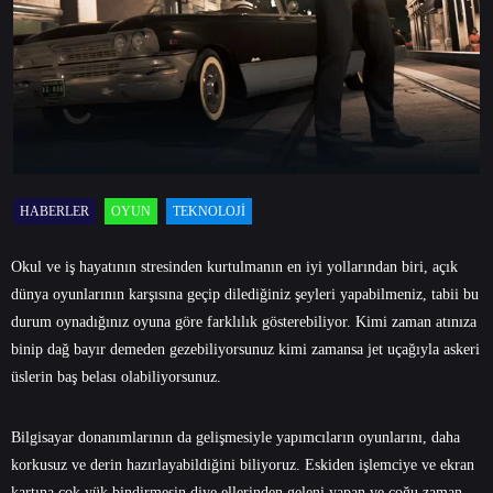
HABERLER
OYUN
TEKNOLOJI
Okul ve iş hayatının stresinden kurtulmanın en iyi yollarından biri, açık
dünya oyunlarının karşısına geçip dilediğiniz şeyleri yapabilmeniz, tabii bu
durum oynadığınız oyuna göre farklılık gösterebiliyor. Kimi zaman atınıza
binip dağ bayır demeden gezebiliyorsunuz kimi zamansa jet uçağıyla askeri
üslerin baş belası olabiliyorsunuz.
Bilgisayar donanımlarının da gelişmesiyle yapımcıların oyunlarını, daha
korkusuz ve derin hazırlayabildiğini biliyoruz. Eskiden işlemciye ve ekran
kartına çok yük bindirmesin diye ellerinden geleni yapan ve çoğu zaman