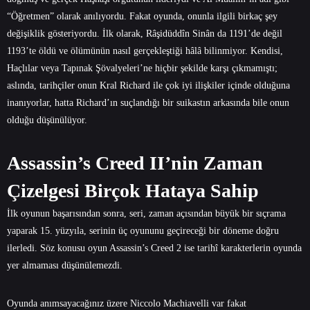
“Öğretmen” olarak anılıyordu. Fakat oyunda, onunla ilgili birkaç şey
değişiklik gösteriyordu. İlk olarak, Râşidüddîn Sinân da 1191’de değil
1193’te öldü ve ölümünün nasıl gerçekleştiği hâlâ bilinmiyor. Kendisi,
Haçlılar veya Tapınak Şövalyeleri’ne hiçbir şekilde karşı çıkmamıştı;
aslında, tarihçiler onun Kral Richard ile çok iyi ilişkiler içinde olduğuna
inanıyorlar, hatta Richard’ın suçlandığı bir suikastın arkasında bile onun
olduğu düşünülüyor.
Assassin’s Creed II’nin Zaman
Çizelgesi Birçok Hataya Sahip
İlk oyunun başarısından sonra, seri, zaman açısından büyük bir sıçrama
yaparak 15. yüzyıla, serinin üç oyununu geçireceği bir döneme doğru
ilerledi. Söz konusu oyun Assassin’s Creed 2 ise tarihî karakterlerin oyunda
yer almaması düşünülemezdi.
Oyunda anımsayacağınız üzere Niccolo Machiavelli var fakat