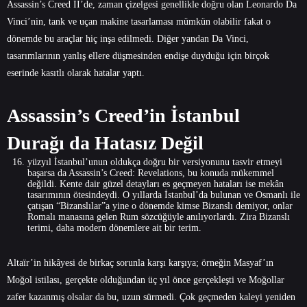
Assassin’s Creed II’de, zaman çizelgesi genellikle doğru olan Leonardo Da
Vinci’nin, tank ve uçan makine tasarlaması mümkün olabilir fakat o
dönemde bu araçlar hiç inşa edilmedi. Diğer yandan Da Vinci,
tasarımlarının yanlış ellere düşmesinden endişe duyduğu için birçok
eserinde kasıtlı olarak hatalar yaptı.
Assassin’s Creed’in İstanbul
Durağı da Hatasız Değil
yüzyıl İstanbul’unun oldukça doğru bir versiyonunu tasvir etmeyi
başarsa da Assassin’s Creed: Revelations, bu konuda mükemmel
değildi. Kente dair güzel detayları es geçmeyen hataları ise mekân
tasarımının ötesindeydi. O yıllarda İstanbul’da bulunan ve Osmanlı ile
çatışan “Bizanslılar”a yine o dönemde kimse Bizanslı demiyor, onlar
Romalı manasına gelen Rum sözcüğüyle anılıyorlardı. Zira Bizanslı
terimi, daha modern dönemlere ait bir terim.
Altaïr’in hikâyesi de birkaç sorunla karşı karşıya; örneğin Masyaf’ın
Moğol istilası, gerçekte olduğundan üç yıl önce gerçekleşti ve Moğollar
zafer kazanmış olsalar da bu, uzun sürmedi. Çok geçmeden kaleyi yeniden