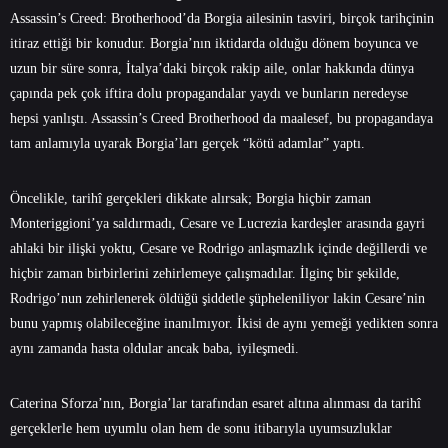
Assassin’s Creed: Brotherhood’da Borgia ailesinin tasviri, birçok tarihçinin
itiraz ettiği bir konudur. Borgia’nın iktidarda olduğu dönem boyunca ve
uzun bir süre sonra, İtalya’daki birçok rakip aile, onlar hakkında dünya
çapında pek çok iftira dolu propagandalar yaydı ve bunların neredeyse
hepsi yanlıştı. Assassin’s Creed Brotherhood da maalesef, bu propagandaya
tam anlamıyla uyarak Borgia’ları gerçek “kötü adamlar” yaptı.
Öncelikle, tarihî gerçekleri dikkate alırsak; Borgia hiçbir zaman
Monteriggioni’ya saldırmadı, Cesare ve Lucrezia kardeşler arasında gayri
ahlaki bir ilişki yoktu, Cesare ve Rodrigo anlaşmazlık içinde değillerdi ve
hiçbir zaman birbirlerini zehirlemeye çalışmadılar. İlginç bir şekilde,
Rodrigo’nun zehirlenerek öldüğü şiddetle şüpheleniliyor lakin Cesare’nin
bunu yapmış olabileceğine inanılmıyor. İkisi de aynı yemeği yedikten sonra
aynı zamanda hasta oldular ancak baba, iyileşmedi.
Caterina Sforza’nın, Borgia’lar tarafından esaret altına alınması da tarihî
gerçeklerle hem uyumlu olan hem de sonu itibarıyla uyumsuzluklar