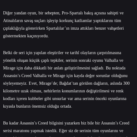
Diğer yandan oyun, bir sebepten, Pro-Spartalı bakış açısına sahipti ve
Atinalıların savaş suçları işleyip korkunç katliamlar yaptıklarını tüm
çıplaklığıyla gösterirken Spartalılar’ın imza attıkları benzer vahşetleri
göstermekten kaçınıyordu.
Belki de seri için yapılan eleştiriler ve tarihî olayların çarpıtılmasına
yönelik oluşan küçük çaplı tepkiler, serinin sonraki oyunu Valhalla ve
Mirage için daha dikkatli bir anlatı geliştirilmesini sağladı. Bu noktada
Assassin’s Creed Valhalla ve Mirage için kayda değer sorunlar olduğunu
söyleyemeyiz. Evet, Mirage’de; Bağdat’tan görülen dağların, aslında 300
kilometre uzak olması, nehirlerin konumlarının değiştirilmesi ve renk
kodları içeren kubbeler gibi unsurlar var ama serinin önceki oyunlarına
kıyasla bunların önemsiz olduğu ortada.
Bu kadar Assassin’s Creed bilgisini yazarken biz bile bir Assassin’s Creed
serisi maratonu yapmak istedik. Eğer siz de serinin tüm oyunlarını ve