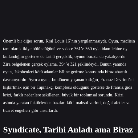
Önemli bir diğer sorun, Kral Louis 16’nın yargılanmasıydı. Oyun, meclisin
tam olarak ikiye bölündüğünü ve sadece 361’e 360 oyla idam lehine oy
kullandığını gösterse de tarihî gerçeklik, oyunu burada da yakalıyordu.
Zira belgelenen gerçek oylama, 394’e 321 şeklindeydi. Bunun yanında
oyun, Jakobenleri kötü adamlar hâline getirme konusunda biraz abartılı
davranıyordu. Ayrıca oyun, bu dönem yaşanan kıtlığın, Fransız Devrimi’ni
kışkırtmak için bir Tapınakçı komplosu olduğunu gösterse de Fransız gıda
krizi, farklı nedenlere şekillenen, büyük bir toplumsal sorundu. Krizi
aslında yaratan faktörlerden bazıları kötü mahsul verimi, doğal afetler ve
ticaret engelleri gibi unsurlardı.
Syndicate, Tarihi Anladı ama Biraz