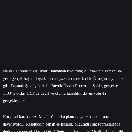
Ne var ki onların kişilikleri, tamamen uydurma; ölümlerinin zamanı ve
yeri, gerçek hayata kıyasla neredeyse tamamen farklı. Örneğin, oyundaki
gibi Tapınak Şövalyeleri 11. Büyük Üstadı Robert de Sable, gerçekte
1193’te öldü, 1191’de değil ve ölümü karşılıklı dövüş yoluyla
gerçekleşmedi.
Kurgusal karakter Al Mualim’in arka planı da gerçek bir insana
dayanıyordu. Râşidüddîn Sinân el-İsmâîlî, bugünkü Irak topraklarında
doğmuş ve gerçek Haşhaşi örgütünün lideriydi ve Al Mualim’in adı gibi