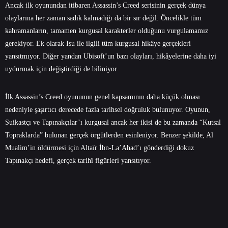
Ancak ilk oyunundan itibaren Assassin’s Creed serisinin gerçek dünya
olaylarına her zaman sadık kalmadığı da bir sır değil. Öncelikle tüm
kahramanların, tamamen kurgusal karakterler olduğunu vurgulamamız
gerekiyor. Ek olarak Isu ile ilgili tüm kurgusal hikâye gerçekleri
yansıtmıyor. Diğer yandan Ubisoft’un bazı olayları, hikâyelerine daha iyi
uydurmak için değiştirdiği de biliniyor.
İlk Assassin’s Creed oyununun genel kapsamının daha küçük olması
nedeniyle şaşırtıcı derecede fazla tarihsel doğruluk bulunuyor. Oyunun,
Suikastçı ve Tapınakçılar’ı kurgusal ancak her ikisi de bu zamanda “Kutsal
Topraklarda” bulunan gerçek örgütlerden esinleniyor. Benzer şekilde, Al
Mualim’in öldürmesi için Altaïr İbn-La’Ahad’ı gönderdiği dokuz
Tapınakçı hedefi, gerçek tarihî figürleri yansıtıyor.