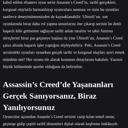
kabul edilen efsanevi oyun serisi Assassin’s Creed’in, tarihî gerçekleri,
kurgusal olaylarla harmanlayıp oyunculara sunması ve sizin bu oyunları
saatlerce deneyimlemenizden de kaynaklanabilir. Ubisoft’un, son
oyunlarında biraz daha rol yapma unsurlarını öne çıkarıp serinin bu denli
başarılı hâle gelmesini sağlayan tarihî anlatı tarafını ve tabii Animus
süreçlerini biraz pas geçmeye başlasa da yine Ubisoft’un, Assassin’s Creed
çatısı altında başarılı işler yaptığını söyleyebiliriz. Peki, Assassin’s Creed
serisindeki oyunları oynarken gerçek tarihi ve kurgusal olayları ayırt etmek
mümkün mü? Her oyunu ele alarak konunun detaylarına bakalım. Yazının
büyük bölümünde spoiler olduğunu da belirtelim.
Assassin’s Creed’de Yaşananları
Gerçek Sanıyorsanız, Biraz
Yanılıyorsunuz
Oyuncular açısından Assassin’s Creed serisini cazip kılan temel unsur,
geçmişe gidip çeşitli tarihî dönemleri dijital olarak keşfetme imkânıydı.