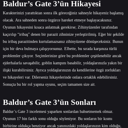
Baldur’s Gate 3’ün Hikayesi
Karakterinizi yarattıktan sonra ilk göreceğiniz sahneyle hikayeniz başlamış
olacak. Ara sahneden sonra özgürce hareket etmeye başlayacaksınız.
Oyunun hikayesini kısaca anlatmak gerekirse; Zihinyüzenler tarafından
kaçırılıp “iribaş” denen bir parazit zihninize yerleştirilmiş. Eğer bir şekilde
bu iribaş parazitinden kurtulamazsanız zihinyüzene dönüşeceksiniz. Bunun
için bir deva bulmaya çalışıyorsunuz. Elbette, bu sırada karşınıza türlü
problemler çıkıyor. Seçimlerinize göre bu problemler çeşitlenebilir ancak
ejderhalarla savaşabilir, goblin kampını basabilir, yoldaşlarınızla yakın bir
ilişki kurabilirsiniz. Ayrıca yoldaşlarınızın da kendilerine özgü zorlukları
ve hikayeleri var. Dilerseniz hikayelerinde onlara ortaklık edebilirsiniz.
Sonuçta bu bir rol yapma oyunu, seçim tamamen size ait.
Baldur’s Gate 3’ün Sonları
Baldur’s Gate 3 incelemesi yaparken sonlardan bahsetmemek olmaz.
Oyunun 17 bin farklı sonu olduğu söyleniyor. Bu sonların bir kısmı
birbirine oldukça benziyor ancak yanınızdaki yoldaşlarınızın kim olduğu,