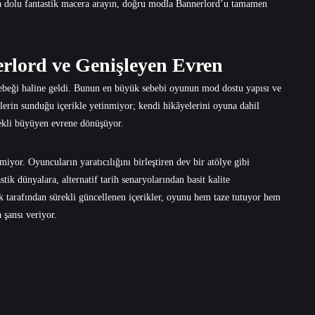
arla dolu fantastik macera arayın, doğru modla Bannerlord’u tamamen
rlord ve Genişleyen Evren
ebeği haline geldi. Bunun en büyük sebebi oyunun mod dostu yapısı ve
ilerin sunduğu içerikle yetinmiyor; kendi hikâyelerini oyuna dahil
rekli büyüyen evrene dönüşüyor.
yor. Oyuncuların yaratıcılığını birleştiren dev bir atölye gibi
ik dünyalara, alternatif tarih senaryolarından basit kalite
k tarafından sürekli güncellenen içerikler, oyunu hem taze tutuyor hem
şansı veriyor.