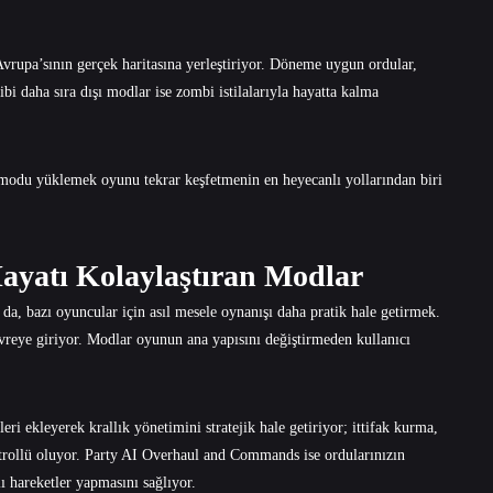
vrupa’sının gerçek haritasına yerleştiriyor. Döneme uygun ordular,
i daha sıra dışı modlar ise zombi istilalarıyla hayatta kalma
modu yüklemek oyunu tekrar keşfetmenin en heyecanlı yollarından biri
Hayatı Kolaylaştıran Modlar
da, bazı oyuncular için asıl mesele oynanışı daha pratik hale getirmek.
evreye giriyor. Modlar oyunun ana yapısını değiştirmeden kullanıcı
 ekleyerek krallık yönetimini stratejik hale getiriyor; ittifak kurma,
ntrollü oluyor. Party AI Overhaul and Commands ise ordularınızın
ı hareketler yapmasını sağlıyor.