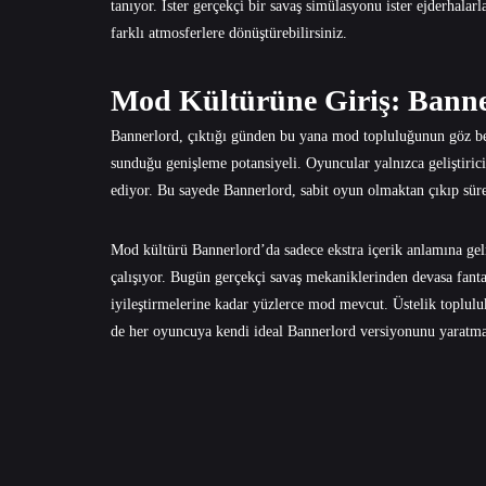
tanıyor. İster gerçekçi bir savaş simülasyonu ister ejderhal
farklı atmosferlere dönüştürebilirsiniz.
Mod Kültürüne Giriş: Banne
Bannerlord, çıktığı günden bu yana mod topluluğunun göz b
sunduğu genişleme potansiyeli. Oyuncular yalnızca geliştiric
ediyor. Bu sayede Bannerlord, sabit oyun olmaktan çıkıp sü
Mod kültürü Bannerlord’da sadece ekstra içerik anlamına gelmi
çalışıyor. Bugün gerçekçi savaş mekaniklerinden devasa fantast
iyileştirmelerine kadar yüzlerce mod mevcut. Üstelik toplulu
de her oyuncuya kendi ideal Bannerlord versiyonunu yaratma 