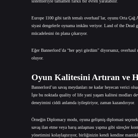
sistemleriyle tamamen farklı bir evren yaratabilir.
Europe 1100 gibi tarih temalı overhaul’lar, oyunu Orta Çağ A
siyasi dengelerle oynama imkânı veriyor. Land of the Dead gib
mücadelesini ön plana çıkarıyor.
Eğer Bannerlord’da “her şeyi gördüm” diyorsanız, overhaul 
oluyor.
Oyun Kalitesini Artıran ve 
Bannerlord’un savaş meydanları ne kadar heyecan verici olsa 
İşte bu noktada quality of life yani yaşam kalitesi modları d
deneyimini ciddi anlamda iyileştiriyor, zaman kazandırıyor.
Örneğin Diplomacy modu, oyuna gelişmiş diplomasi seçenekleri
savaş ilan etme veya barış anlaşması yapma gibi süreçler ko
yönetimini kolaylaştırıyor, birliğinizin kendi kendine mantıkl