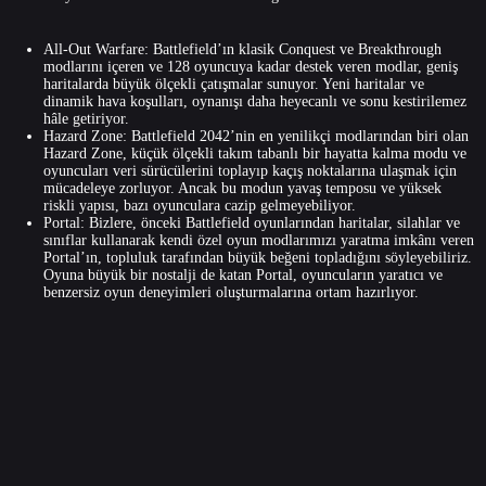
All-Out Warfare: Battlefield’ın klasik Conquest ve Breakthrough
modlarını içeren ve 128 oyuncuya kadar destek veren modlar, geniş
haritalarda büyük ölçekli çatışmalar sunuyor. Yeni haritalar ve
dinamik hava koşulları, oynanışı daha heyecanlı ve sonu kestirilemez
hâle getiriyor.
Hazard Zone: Battlefield 2042’nin en yenilikçi modlarından biri olan
Hazard Zone, küçük ölçekli takım tabanlı bir hayatta kalma modu ve
oyuncuları veri sürücülerini toplayıp kaçış noktalarına ulaşmak için
mücadeleye zorluyor. Ancak bu modun yavaş temposu ve yüksek
riskli yapısı, bazı oyunculara cazip gelmeyebiliyor.
Portal: Bizlere, önceki Battlefield oyunlarından haritalar, silahlar ve
sınıflar kullanarak kendi özel oyun modlarımızı yaratma imkânı veren
Portal’ın, topluluk tarafından büyük beğeni topladığını söyleyebiliriz.
Oyuna büyük bir nostalji de katan Portal, oyuncuların yaratıcı ve
benzersiz oyun deneyimleri oluşturmalarına ortam hazırlıyor.