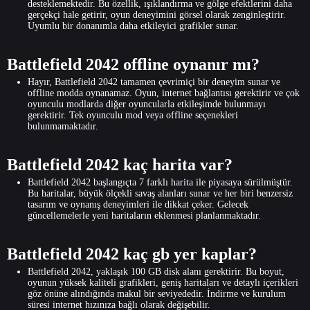
desteklemektedir. Bu özellik, ışıklandırma ve gölge efektlerini daha
gerçekçi hale getirir, oyun deneyimini görsel olarak zenginleştirir.
Uyumlu bir donanımla daha etkileyici grafikler sunar.
Battlefield 2042 offline oynanır mı?
Hayır, Battlefield 2042 tamamen çevrimiçi bir deneyim sunar ve
offline modda oynanamaz. Oyun, internet bağlantısı gerektirir ve çok
oyunculu modlarda diğer oyuncularla etkileşimde bulunmayı
gerektirir. Tek oyunculu mod veya offline seçenekleri
bulunmamaktadır.
Battlefield 2042 kaç harita var?
Battlefield 2042 başlangıçta 7 farklı harita ile piyasaya sürülmüştür.
Bu haritalar, büyük ölçekli savaş alanları sunar ve her biri benzersiz
tasarım ve oynanış deneyimleri ile dikkat çeker. Gelecek
güncellemelerle yeni haritaların eklenmesi planlanmaktadır.
Battlefield 2042 kaç gb yer kaplar?
Battlefield 2042, yaklaşık 100 GB disk alanı gerektirir. Bu boyut,
oyunun yüksek kaliteli grafikleri, geniş haritaları ve detaylı içerikleri
göz önüne alındığında makul bir seviyededir. İndirme ve kurulum
süresi internet hızınıza bağlı olarak değişebilir.