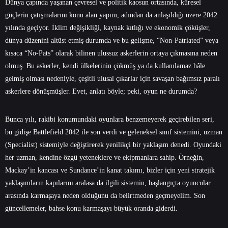
Dünya çapında yaşanan çevresel ve politik kaosun ortasında, küresel
güçlerin çatışmalarını konu alan yapım, adından da anlaşıldığı üzere 2042
yılında geçiyor. İklim değişikliği, kaynak kıtlığı ve ekonomik çöküşler,
dünya düzenini altüst etmiş durumda ve bu gelişme, “Non-Patriated” veya
kısaca “No-Pats” olarak bilinen ulussuz askerlerin ortaya çıkmasına neden
olmuş. Bu askerler, kendi ülkelerinin çökmüş ya da kullanılamaz hâle
gelmiş olması nedeniyle, çeşitli ulusal çıkarlar için savaşan bağımsız paralı
askerlere dönüşmüşler. Evet, anlatı böyle; peki, oyun ne durumda?
Bunca yılı, rakibi konumundaki oyunlara benzemeyerek geçirebilen seri,
bu gidişe Battlefield 2042 ile son verdi ve geleneksel sınıf sistemini, uzman
(Specialist) sistemiyle değiştirerek yenilikçi bir yaklaşım denedi. Oyundaki
her uzman, kendine özgü yeteneklere ve ekipmanlara sahip. Örneğin,
Mackay’in kancası ve Sundance’in kanat takımı, bizler için yeni stratejik
yaklaşımların kapılarını aralasa da ilgili sistemin, başlangıçta oyuncular
arasında karmaşaya neden olduğunu da belirtmeden geçmeyelim. Son
güncellemeler, bahse konu karmaşayı büyük oranda giderdi.