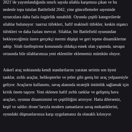
2021’de yayımlandığında sınırlı sayıda silahla karşımıza çıkan ve bu
nedenle topa tutulan Battlefield 2042, yine güncellemeler sayesinde
oyunculara daha fazla özgürlük sunabildi. Oyunda çeşitli kategorilerde
silahlar bulunuyor: taarruz tüfekleri, hafif makineli tüfekler, keskin nişancı
tüfekleri ve daha fazlası mevcut. Silahlar, bir Battlefield oyunundan
bekleyeceğimiz üzere gerçekçi mermi düşüşü ve geri tepme dinamiklerine
sahip. Silah özelleştirme konusunda oldukça esnek olan yapımda, savaşın
ortasında bile silahlarımıza yeni eklentiler eklememiz mümkün oluyor.
Askerî araç noktasında kendi standartlarını yaratan serinin son üyesi
tanklar, zırhlı araçlar, helikopterler ve jetler gibi geniş bir araç yelpazesiyle
geliyor. Araçların kullanımı, savaş alanında stratejik üstünlük sağlamak için
kritik önem taşıyor. Yeni eklenen hafif zırhlı tanklar ve gelişmiş hava
araçları, oyunun dinamizmini ve çeşitliliğini artırıyor. Hatta dilerseniz,
keşif ve saldırı drone’larıyla modern zamanların savaş mekaniklerini,
oyundaki düşmanlarınıza karşı uygulamanız da olanaklı kılınıyor.