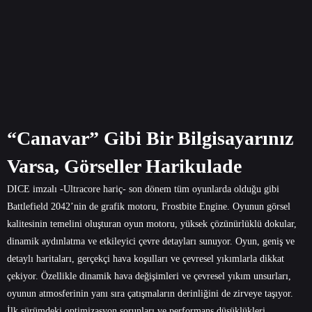
“Canavar” Gibi Bir Bilgisayarınız
Varsa, Görseller Harikulade
DICE imzalı -Ultracore hariç- son dönem tüm oyunlarda olduğu gibi
Battlefield 2042’nin de grafik motoru, Frostbite Engine. Oyunun görsel
kalitesinin temelini oluşturan oyun motoru, yüksek çözünürlüklü dokular,
dinamik aydınlatma ve etkileyici çevre detayları sunuyor. Oyun, geniş ve
detaylı haritaları, gerçekçi hava koşulları ve çevresel yıkımlarla dikkat
çekiyor. Özellikle dinamik hava değişimleri ve çevresel yıkım unsurları,
oyunun atmosferinin yanı sıra çatışmaların derinliğini de zirveye taşıyor.
İlk sürümdeki optimizasyon sorunları ve performans düşüklükleri,