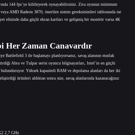
ında 144 fps’ye kilitleyerek oynayabilirsiniz. Zira oyunun minimum
veya AMD Radeon 3870, önerilen sistem gereksinimleri tablosunda ise
linizde daha güçlü ekran kartları ve gelişmiş bir monitör varsa 4K
bi Her Zaman Canavardır
iye Battlefield 3 ile başlamayı planlıyorsanız, savaş alanının mutlak
tirdiği Abra ve Tulpar serisi oyuncu bilgisayarları, Intel’in en güçlü
nı bulunduruyor. Yüksek kapasiteli RAM ve depolama alanları da her iki
iştirdiği ürünleri aldıktan sonra size, savaş alanlarında kazanacağınız
X2 2,7 GHz