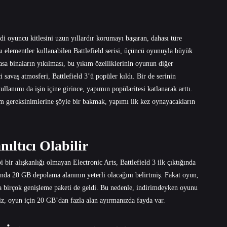
di oyuncu kitlesini uzun yıllardır korumayı başaran, dahası türe
ışı elementler kullanabilen Battlefield serisi, üçüncü oyunuyla büyük
vasa binaların yıkılması, bu yıkım özelliklerinin oyunun diğer
 savaş atmosferi, Battlefield 3’ü popüler kıldı. Bir de serinin
ullanımı da işin içine girince, yapımın popülaritesi katlanarak arttı.
m gereksinimlerine şöyle bir bakmak, yapımı ilk kez oynayacakların
ıltıcı Olabilir
bir alışkanlığı olmayan Electronic Arts, Battlefield 3 ilk çıktığında
da 20 GB depolama alanının yeterli olacağını belirtmiş. Fakat oyun,
ma birçok genişleme paketi de geldi. Bu nedenle, indirimdeyken oyunu
eniz, oyun için 20 GB’dan fazla alan ayırmanızda fayda var.