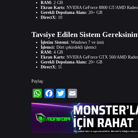
RAM:
2 GB
Ekran Kartı:
NVIDIA GeForce 8800 GT/AMD Radeon
Gerekli Depolama Alanı:
20+ GB
DirectX:
10
Tavsiye Edilen Sistem Gereksinim
İşletim Sistemi:
Windows 7 ve üstü
İşlemci:
Dört çekirdekli işlemci
RAM:
4 GB
Ekran Kartı:
NVIDIA GeForce GTX 560/AMD Radeon
Gerekli Depolama Alanı:
20+ GB
DirectX:
11
Paylaş:
WhatsApp
Facebook
Twitter
Email