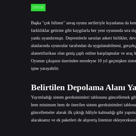
OYUN
Başka “çok bilinen” savaş oyunu serileriyle kıyaslansa da ken
farklılıklar getirme gibi kaygılarla her yeni oyununda sıra d
yankı uyandırmıştı. Depremlerle sarsılan askeri birlikler, de
alanlarında oyuncular tarafından da uygulanabilmesi, gerçekçi
alametifarikası olan geniş çaplı online karşılaşmalar ve araç k
Oyunun çıkışının üzerinden neredeyse 10 yıl geçmişken siste
işine yarayabilir.
Belirtilen Depolama Alanı Yan
Yayımladığı sistem gereksinimleri tablosunu güncellemek gibi 
hem minimum hem de önerilen sistem gereksinimleri tablosun
güncellemeler alarak ilk çıktığı hâliyle kalmadığı gibi yapı
alacaksanız ve ek paketleri de alışveriş listenize ekleyeceks