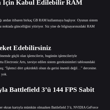
n İçin Kabul Edilebilir RAM
dığı andan itibaren birkaç GB RAM kullanmaya başlıyor. Oyunun sistem
noktada güncelliğini yitiriyor. Siz yine de bilgisayarınızdaki RAM
ket Edebilirsiniz
önemde güçlü olan işlemcilerin, bugünün işlemcileriyle
ta Electronic Arts, tavsiye edilen sistem gereksinimleri tablosundaki
mış; “İşlemci dört çekirdekli olsun da gerisi önemli değil…” dercesine.
l yok.
la Battlefield 3’ü 144 FPS Sabit
, her ekran kartıyla mümkün olmazken Battlefield 3’ü, NVIDIA GeForce