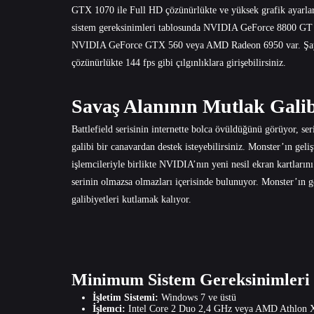
GTX 1070 ile Full HD çözünürlükte ve yüksek grafik ayarlar
sistem gereksinimleri tablosunda NVIDIA GeForce 8800 GT 
NVIDIA GeForce GTX 560 veya AMD Radeon 6950 var. Şayet e
çözünürlükte 144 fps gibi çılgınlıklara girişebilirsiniz.
Savaş Alanının Mutlak Gali
Battlefield serisinin internette bolca övüldüğünü görüyor, ser
galibi bir canavardan destek isteyebilirsiniz. Monster’ın geliş
işlemcileriyle birlikte NVIDIA’nın yeni nesil ekran kartları
serinin olmazsa olmazları içerisinde bulunuyor. Monster’ın gel
galibiyetleri kutlamak kalıyor.
Minimum Sistem Gereksinimleri
İşletim Sistemi:
Windows 7 ve üstü
İşlemci:
Intel Core 2 Duo 2,4 GHz veya AMD Athlon 