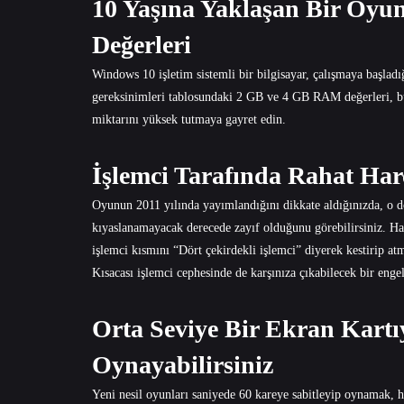
10 Yaşına Yaklaşan Bir Oyu
Değerleri
Windows 10 işletim sistemli bir bilgisayar, çalışmaya başla
gereksinimleri tablosundaki 2 GB ve 4 GB RAM değerleri, bu 
miktarını yüksek tutmaya gayret edin.
İşlemci Tarafında Rahat Hare
Oyunun 2011 yılında yayımlandığını dikkate aldığınızda, o d
kıyaslanamayacak derecede zayıf olduğunu görebilirsiniz. Hat
işlemci kısmını “Dört çekirdekli işlemci” diyerek kestirip at
Kısacası işlemci cephesinde de karşınıza çıkabilecek bir enge
Orta Seviye Bir Ekran Kartıy
Oynayabilirsiniz
Yeni nesil oyunları saniyede 60 kareye sabitleyip oynamak