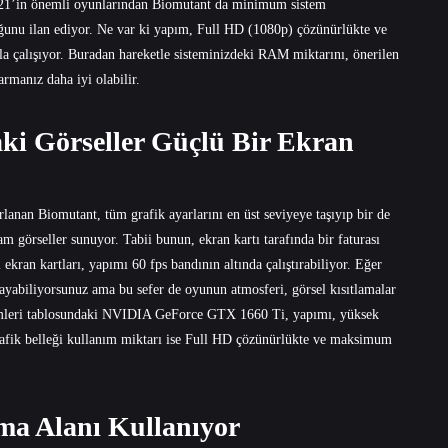
2021’in önemli oyunlarından Biomutant da minimum sistem
unu ilan ediyor. Ne var ki yapım, Full HD (1080p) çözünürlükte ve
yla çalışıyor. Buradan hareketle sisteminizdeki RAM miktarını, önerilen
rmanız daha iyi olabilir.
i Görseller Güçlü Bir Ekran
anan Biomutant, tüm grafik ayarlarını en üst seviyeye taşıyıp bir de
 görseller sunuyor. Tabii bunun, ekran kartı tarafında bir faturası
ran kartları, yapımı 60 fps bandının altında çalıştırabiliyor. Eğer
alayabiliyorsunuz ama bu sefer de oyunun atmosferi, görsel kısıtlamalar
inimleri tablosundaki NVIDIA GeForce GTX 1660 Ti, yapımı, yüksek
 grafik belleği kullanım miktarı ise Full HD çözünürlükte ve maksimum
a Alanı Kullanıyor