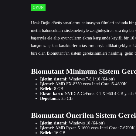
OYUN
Uzak Doğu dövüş sanatlarını animasyon filmleri tadında bir 
metin baloncukları süslemeleriyle zenginleştiren sıra dışı b
başarıyla ele alıp oyuncuların ekran karşısında keyifli bir 1
karşımıza çıkan karakterlerin tasarımlarıyla dikkat çekiyor. 
biri olan Biomutant’ın sistem gereksinimleri nasılmış, gelin b
Biomutant Minimum Sistem Gere
İşletim sistemi:
Windows 7/8,1/10 (64-bit)
İşlemci:
AMD FX-8350 veya Intel Core i5-4690K
Bellek:
8 GB
Ekran kartı:
NVIDIA GeForce GTX 960 4 GB ya da 
Depolama:
25 GB
Biomutant Önerilen Sistem Gerek
İşletim sistemi:
Windows 10 (64-bit)
İşlemci:
AMD Ryzen 5 1600 veya Intel Core i7-6700K
Bellek:
16 GB