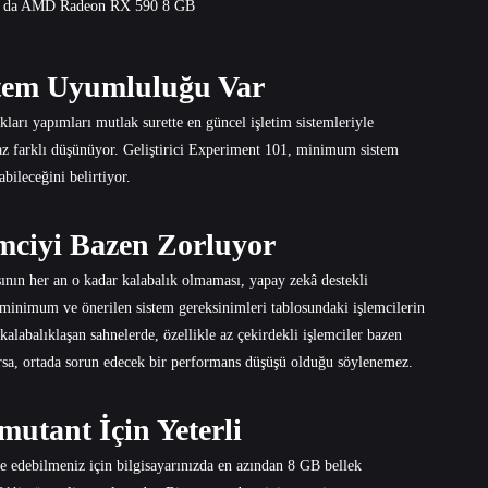
 da AMD Radeon RX 590 8 GB
tem Uyumluluğu Var
kları yapımları mutlak surette en güncel işletim sistemleriyle
az farklı düşünüyor. Geliştirici Experiment 101, minimum sistem
bileceğini belirtiyor.
mciyi Bazen Zorluyor
ının her an o kadar kalabalık olmaması, yapay zekâ destekli
, minimum ve önerilen sistem gereksinimleri tablosundaki işlemcilerin
kalabalıklaşan sahnelerde, özellikle az çekirdekli işlemciler bazen
varsa, ortada sorun edecek bir performans düşüşü olduğu söylenemez.
mutant İçin Yeterli
de edebilmeniz için bilgisayarınızda en azından 8 GB bellek