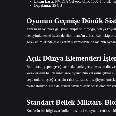
Ekran kartı:
NVIDIA GeForce GTX 1660 Ti 6 GB ya
Depolama:
25 GB
Oyunun Geçmişe Dönük Sis
Yeni nesil oyunları geliştiren ekiplerin birçoğu, ortaya koydu
deneyimlemenizi istese de Biomutant’ın arkasındaki ekip bir
gereksinimlerinde eski işletim sistemleriyle de oyunun oynana
Açık Dünya Elementleri İşle
Biomutant, yapısı gereği açık alanlarda geçse de oyun dünyas
karakterlerin belirli süreçlerde oyuncunun karşısına çıkması
veya onların eşdeğerlerinin rahat çalışmasını sağlıyor. Ancak 
zorlanabiliyor. Yine de güncel sayılabilecek bir işlemciniz 
Standart Bellek Miktarı, Bio
Konforlu bir bilgisayar kullanım süreci ve oyun tecrübesi el