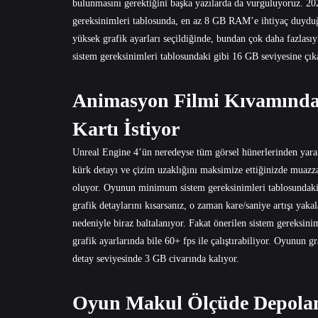
bulunmasını gerektiğini başka yazılarda da vurguluyoruz. 
gereksinimleri tablosunda, en az 8 GB RAM’e ihtiyaç duyduğ
yüksek grafik ayarları seçildiğinde, bundan çok daha fazlası
sistem gereksinimleri tablosundaki gibi 16 GB seviyesine çıka
Animasyon Filmi Kıvamındak
Kartı İstiyor
Unreal Engine 4’ün neredeyse tüm görsel hünerlerinden yararl
kürk detayı ve çizim uzaklığını maksimize ettiğinizde muazzam
oluyor. Oyunun minimum sistem gereksinimleri tablosundaki ek
grafik detaylarını kısarsanız, o zaman kare/saniye artışı yak
nedeniyle biraz baltalanıyor. Fakat önerilen sistem gereks
grafik ayarlarında bile 60+ fps ile çalıştırabiliyor. Oyunun
detay seviyesinde 3 GB civarında kalıyor.
Oyun Makul Ölçüde Depolam