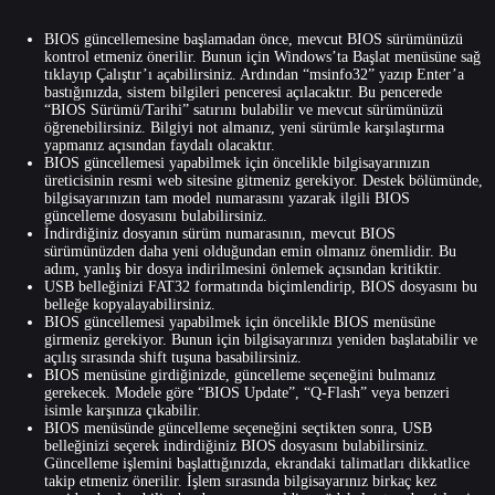
BIOS güncellemesine başlamadan önce, mevcut BIOS sürümünüzü
kontrol etmeniz önerilir. Bunun için Windows’ta Başlat menüsüne sağ
tıklayıp Çalıştır’ı açabilirsiniz. Ardından “msinfo32” yazıp Enter’a
bastığınızda, sistem bilgileri penceresi açılacaktır. Bu pencerede
“BIOS Sürümü/Tarihi” satırını bulabilir ve mevcut sürümünüzü
öğrenebilirsiniz. Bilgiyi not almanız, yeni sürümle karşılaştırma
yapmanız açısından faydalı olacaktır.
BIOS güncellemesi yapabilmek için öncelikle bilgisayarınızın
üreticisinin resmi web sitesine gitmeniz gerekiyor. Destek bölümünde,
bilgisayarınızın tam model numarasını yazarak ilgili BIOS
güncelleme dosyasını bulabilirsiniz.
İndirdiğiniz dosyanın sürüm numarasının, mevcut BIOS
sürümünüzden daha yeni olduğundan emin olmanız önemlidir. Bu
adım, yanlış bir dosya indirilmesini önlemek açısından kritiktir.
USB belleğinizi FAT32 formatında biçimlendirip, BIOS dosyasını bu
belleğe kopyalayabilirsiniz.
BIOS güncellemesi yapabilmek için öncelikle BIOS menüsüne
girmeniz gerekiyor. Bunun için bilgisayarınızı yeniden başlatabilir ve
açılış sırasında shift tuşuna basabilirsiniz.
BIOS menüsüne girdiğinizde, güncelleme seçeneğini bulmanız
gerekecek. Modele göre “BIOS Update”, “Q-Flash” veya benzeri
isimle karşınıza çıkabilir.
BIOS menüsünde güncelleme seçeneğini seçtikten sonra, USB
belleğinizi seçerek indirdiğiniz BIOS dosyasını bulabilirsiniz.
Güncelleme işlemini başlattığınızda, ekrandaki talimatları dikkatlice
takip etmeniz önerilir. İşlem sırasında bilgisayarınız birkaç kez