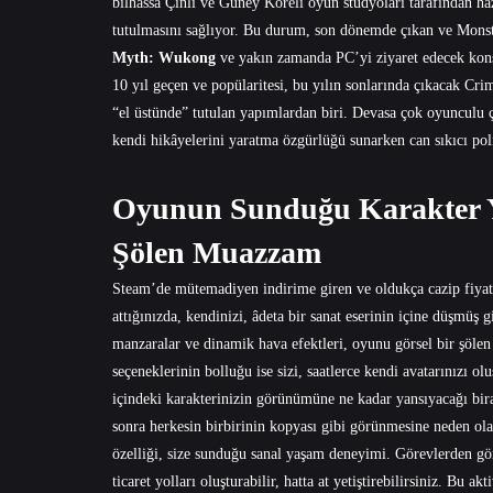
bilhassa Çinli ve Güney Koreli oyun stüdyoları tarafından ha
tutulmasını sağlıyor. Bu durum, son dönemde çıkan ve Mons
Myth: Wukong
ve yakın zamanda PC’yi ziyaret edecek kon
10 yıl geçen ve popülaritesi, bu yılın sonlarında çıkacak Cr
“el üstünde” tutulan yapımlardan biri. Devasa çok oyuncul
kendi hikâyelerini yaratma özgürlüğü sunarken can sıkıcı poli
Oyunun Sunduğu Karakter Y
Şölen Muazzam
Steam’de mütemadiyen indirime giren ve oldukça cazip fiyatl
attığınızda, kendinizi, âdeta bir sanat eserinin içine düşmüş 
manzaralar ve dinamik hava efektleri, oyunu görsel bir şölen
seçeneklerinin bolluğu ise sizi, saatlerce kendi avatarınızı o
içindeki karakterinizin görünümüne ne kadar yansıyacağı biraz 
sonra herkesin birbirinin kopyası gibi görünmesine neden o
özelliği, size sunduğu sanal yaşam deneyimi. Görevlerden göre
ticaret yolları oluşturabilir, hatta at yetiştirebilirsiniz. Bu 