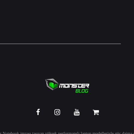
r Notebook imzası taşıyan yüksek performanslı
laptop
modelleriyle güç daima s