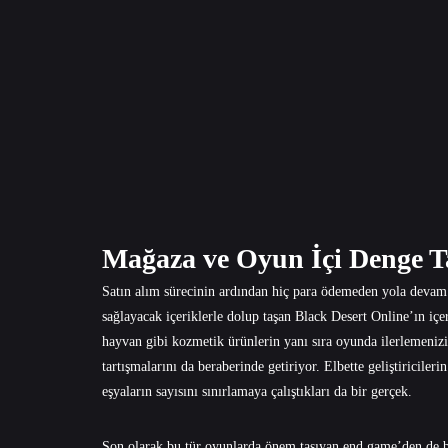
Mağaza ve Oyun İçi Denge T
Satın alım sürecinin ardından hiç para ödemeden yola devam
sağlayacak içeriklerle dolup taşan Black Desert Online’ın iç
hayvan gibi kozmetik ürünlerin yanı sıra oyunda ilerlemenizi 
tartışmalarını da beraberinde getiriyor. Elbette geliştiricile
eşyaların sayısını sınırlamaya çalıştıkları da bir gerçek.
Son olarak bu tür oyunlarda önem taşıyan end game’den de bi