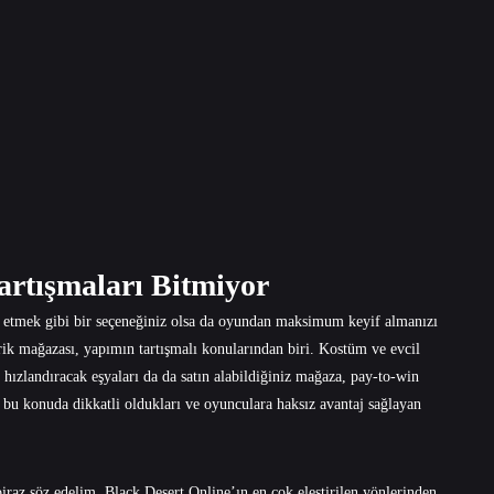
artışmaları Bitmiyor
 etmek gibi bir seçeneğiniz olsa da oyundan maksimum keyif almanızı
erik mağazası, yapımın tartışmalı konularından biri. Kostüm ve evcil
hızlandıracak eşyaları da da satın alabildiğiniz mağaza, pay-to-win
rin bu konuda dikkatli oldukları ve oyunculara haksız avantaj sağlayan
raz söz edelim. Black Desert Online’ın en çok eleştirilen yönlerinden