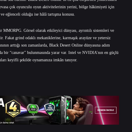
devasa çok oyunculu oyun aktivitelerinin yerini, bölge hâkimiyeti için
 ve eğlenceli olduğu ise hâlâ tartışma konusu.
r MMORPG. Görsel olarak etkileyici dünyası, ayrıntılı sistemleri ve
lir. Fakat grind odaklı mekaniklerine, karmaşık arayüze ve yetersiz
anının arttığı son zamanlarda, Black Desert Online dünyasına adım
ında bir “canavar” bulunmasında yarar var. Intel ve NVIDIA’nın en güçlü
ları keyifli şekilde oynamanıza imkân tanıyor.