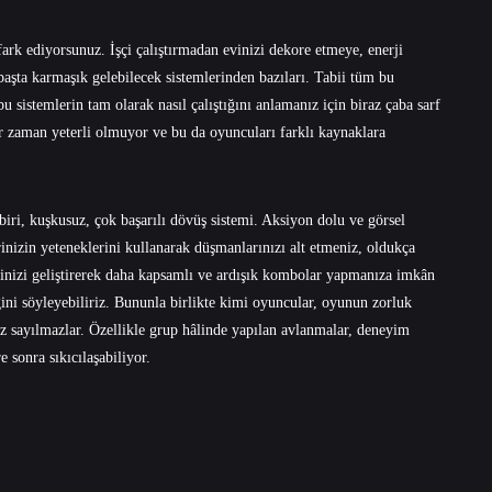
ark ediyorsunuz. İşçi çalıştırmadan evinizi dekore etmeye, enerji
başta karmaşık gelebilecek sistemlerinden bazıları. Tabii tüm bu
bu sistemlerin tam olarak nasıl çalıştığını anlamanız için biraz çaba sarf
r zaman yeterli olmuyor ve bu da oyuncuları farklı kaynaklara
iri, kuşkusuz, çok başarılı dövüş sistemi. Aksiyon dolu ve görsel
rinizin yeteneklerini kullanarak düşmanlarınızı alt etmeniz, oldukça
rinizi geliştirerek daha kapsamlı ve ardışık kombolar yapmanıza imkân
ğini söyleyebiliriz. Bununla birlikte kimi oyuncular, oyunun zorluk
 sayılmazlar. Özellikle grup hâlinde yapılan avlanmalar, deneyim
 sonra sıkıcılaşabiliyor.