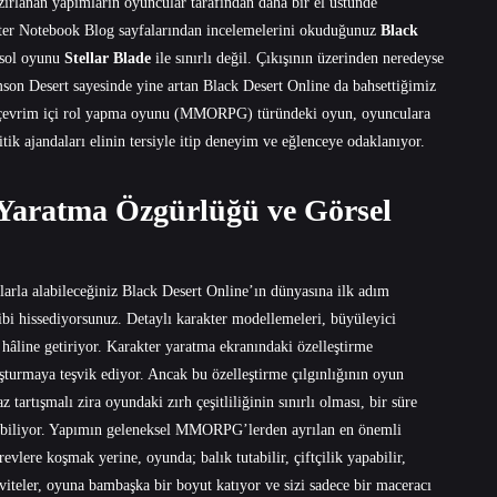
zırlanan yapımların oyuncular tarafından daha bir el üstünde
ter Notebook Blog sayfalarından incelemelerini okuduğunuz
Black
sol oyunu
Stellar Blade
ile sınırlı değil. Çıkışının üzerinden neredeyse
imson Desert sayesinde yine artan Black Desert Online da bahsettiğimiz
u çevrim içi rol yapma oyunu (MMORPG) türündeki oyun, oyunculara
tik ajandaları elinin tersiyle itip deneyim ve eğlenceye odaklanıyor.
aratma Özgürlüğü ve Görsel
arla alabileceğiniz Black Desert Online’ın dünyasına ilk adım
gibi hissediyorsunuz. Detaylı karakter modellemeleri, büyüleyici
 hâline getiriyor. Karakter yaratma ekranındaki özelleştirme
luşturmaya teşvik ediyor. Ancak bu özelleştirme çılgınlığının oyun
tartışmalı zira oyundaki zırh çeşitliliğinin sınırlı olması, bir süre
labiliyor. Yapımın geleneksel MMORPG’lerden ayrılan en önemli
vlere koşmak yerine, oyunda; balık tutabilir, çiftçilik yapabilir,
aktiviteler, oyuna bambaşka bir boyut katıyor ve sizi sadece bir maceracı