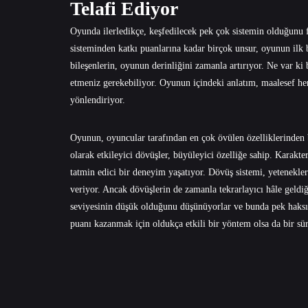
Telafi Ediyor
Oyunda ilerledikçe, keşfedilecek pek çok sistemin olduğunu f
sisteminden katkı puanlarına kadar birçok unsur, oyunun ilk 
bileşenlerin, oyunun derinliğini zamanla artırıyor. Ne var ki 
etmeniz gerekebiliyor. Oyunun içindeki anlatım, maalesef he
yönlendiriyor.
Oyunun, oyuncular tarafından en çok övülen özelliklerinden b
olarak etkileyici dövüşler, büyüleyici özelliğe sahip. Karakte
tatmin edici bir deneyim yaşatıyor. Dövüş sistemi, yetenekle
veriyor. Ancak dövüşlerin de zamanla tekrarlayıcı hâle geldi
seviyesinin düşük olduğunu düşünüyorlar ve bunda pek haksız
puanı kazanmak için oldukça etkili bir yöntem olsa da bir süre