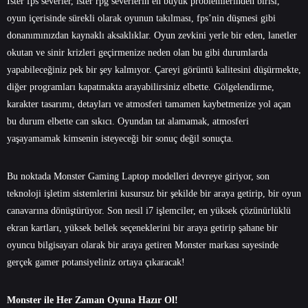
İster fps severler, ister rpg severlerin en büyük problemlerinden birisi,
oyun içerisinde sürekli olarak oyunun takılması, fps’nin düşmesi gibi
donanımınızdan kaynaklı aksaklıklar. Oyun zevkini yerle bir eden, lanetler
okutan ve sinir krizleri geçirmenize neden olan bu gibi durumlarda
yapabileceğiniz pek bir şey kalmıyor. Çareyi görüntü kalitesini düşürmekte,
diğer programları kapatmakta arayabilirsiniz elbette. Gölgelendirme,
karakter tasarımı, detayları ve atmosferi tamamen kaybetmenize yol açan
bu durum elbette can sıkıcı. Oyundan tat alamamak, atmosferi
yaşayamamak kimsenin isteyeceği bir sonuç değil sonuçta.
Bu noktada Monster Gaming Laptop modelleri devreye giriyor, son
teknoloji işletim sistemlerini kusursuz bir şekilde bir araya getirip, bir oyun
canavarına dönüştürüyor. Son nesil i7 işlemciler, en yüksek çözünürlüklü
ekran kartları, yüksek bellek seçeneklerini bir araya getirip şahane bir
oyuncu bilgisayarı olarak bir araya getiren Monster markası sayesinde
gerçek gamer potansiyeliniz ortaya çıkaracak!
Monster ile Her Zaman Oyuna Hazır Ol!