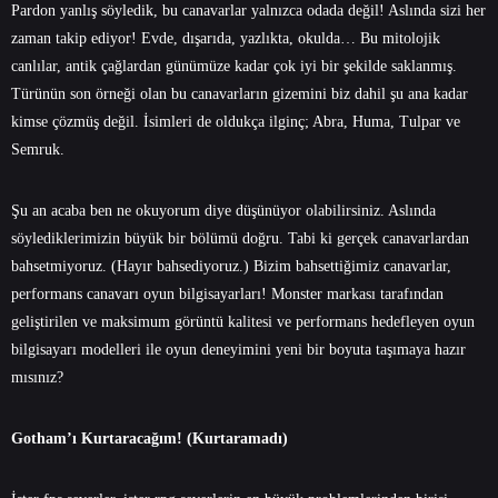
Pardon yanlış söyledik, bu canavarlar yalnızca odada değil! Aslında sizi her
zaman takip ediyor! Evde, dışarıda, yazlıkta, okulda… Bu mitolojik
canlılar, antik çağlardan günümüze kadar çok iyi bir şekilde saklanmış.
Türünün son örneği olan bu canavarların gizemini biz dahil şu ana kadar
kimse çözmüş değil. İsimleri de oldukça ilginç; Abra, Huma, Tulpar ve
Semruk.
Şu an acaba ben ne okuyorum diye düşünüyor olabilirsiniz. Aslında
söylediklerimizin büyük bir bölümü doğru. Tabi ki gerçek canavarlardan
bahsetmiyoruz. (Hayır bahsediyoruz.) Bizim bahsettiğimiz canavarlar,
performans canavarı oyun bilgisayarları! Monster markası tarafından
geliştirilen ve maksimum görüntü kalitesi ve performans hedefleyen oyun
bilgisayarı modelleri ile oyun deneyimini yeni bir boyuta taşımaya hazır
mısınız?
Gotham’ı Kurtaracağım! (Kurtaramadı)