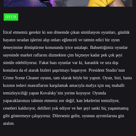
OYUN
İtiraf etmemiz gerekir ki son dönemde çıkan simülasyon oyunları, günlük
hayatın sıradan işlerini alıp onları eğlenceli ve tatmin edici bir oyun
deneyimine dönüştürme konusunda iyice ustalaştı. Bahsettiğimiz oyunlar
sayesinde market raflarını dizmekten çim biçmeye kadar pek çok şeyi
simüle edebiliyoruz. Fakat bazı oyunlar var ki, karanlık ve sıra dışı
konulara da el atarak bizleri şaşırtmayı başarıyor. President Studio’nun
Crime Scene Cleaner oyunu, tam olarak böyle bir yapım. Oyun, bizi, hasta
kızının tedavi masraflarını karşılamak amacıyla mafya için suç mahalli
temizleyiciliği yapan Kovalsky’nin yerine koyuyor. Oyunda
yapacaklarımızı tahmin etmeniz zor değil; kan lekelerini temizliyor,
cesetleri kaldırıyor, delilleri yok ediyor ve her şeyi sanki hiç yaşanmamış
gibi göstermeye çalışıyoruz. Dilerseniz gelin, oyunun ayrıntılarına göz
atalım.