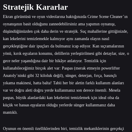
Stratejik Kararlar
Ekran görüntüsü ve oyun videolarına baktığınızda Crime Scene Cleaner’ın
oynanışının basit olduğunu zannedebilirsiniz ama yapımın oynanışı,
düşündüğünüzden çok daha derin ve stratejik. Suç mahallerine gittiğinizde,
kan lekelerini temizlemekle kalmıyor aynı zamanda olayın nasıl
gerçekleştiğine dair ipuçları da bulmanız icap ediyor. Kan sıçramalarının
yönü, kırık eşyaların konumu, delillerin yerleştirilmesi gibi detaylar, size, o
gece neler yaşandığına dair bir hikâye anlatıyor. Temizlik için
kullanabileceğimiz birçok alet var: Paspas (merak etmeyin powerlifter
Anatoly’ninki gibi 32 kiloluk değil), sünger, deterjan, fırça, basınçlı
yıkama makinesi, hatta balta! Tabii her bir aletin farklı kullanım alanları
var ve doğru aleti doğru yerde kullanmanız son derece önemli. Mesela
paspas, büyük alanlardaki kan lekelerini temizlemek için ideal olsa da
küçük ve hassas eşyaların olduğu yerlerde sünger kullanmanız daha
mantıklı.
Oyunun en önemli özelliklerinden biri, temizlik mekaniklerinin gerçekçi