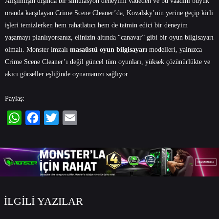
Alışılmışın dışında bir simülasyon deneyimi vadeden ve bu vaadini büyük
oranda karşılayan Crime Scene Cleaner’da, Kovalsky’nin yerine geçip kirli
işleri temizlerken hem rahatlatıcı hem de tatmin edici bir deneyim
yaşamayı planlıyorsanız, elinizin altında “canavar” gibi bir oyun bilgisayarı
olmalı. Monster imzalı
masaüstü oyun bilgisayarı
modelleri, yalnızca
Crime Scene Cleaner’ı değil güncel tüm oyunları, yüksek çözünürlükte ve
akıcı görseller eşliğinde oynamanızı sağlıyor.
Paylaş:
WhatsApp
Facebook
Twitter
Email
İLGİLİ YAZILAR