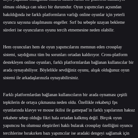
olması oldukça can sıkıcı bir durumdur. Oyun yapımcıları açısından
bakıldığında ise farklı platformların varlığı online oyunlar için yeterli
oyuncu sayısına ulaşılmasını engeller. Sırf bu sebeple uzayan bekleme
süreleri ise oyuncuların oyunu tercih etmemesine neden olabilir.
Hem oyuncuları hem de oyun yapımcılarını memnun eden crossplay
sistemi, saydığımız tüm bu sorunları ortadan kaldırıyor. Cross-platform
destekleyen online oyunları, farklı platformlardan bağlanan kullanıcılar bir
arada oynayabiliyor. Böylelikle sevdiğiniz oyunu, alışık olduğunuz oyun
sistemi ile arkadaşlarınızla oynayabilirsiniz.
Farklı platformlardan bağlanan kullanıcıların bir arada oynaması çeşitli
tepkilerin de ortaya çıkmasına neden oldu. Özellikle rekabetçi fps
oyunlarında klavye ve mouse ikilisi ile gamepad’in farklı yapılarının haksız
rekabete sebep olduğu fikri hala ortadan kalkmış değil. Birçok oyun
yapımcısı bu olumsuz eleştirileri haklı bularak crossplay özelliğini oyuncu
tercihlerine bırakırken bazı yapımcılar ise aradaki dengeyi sağlamak için