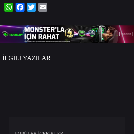
WhatsApp
Facebook
Twitter
Email
İLGİLİ YAZILAR
POPÜLER İÇERİKLER