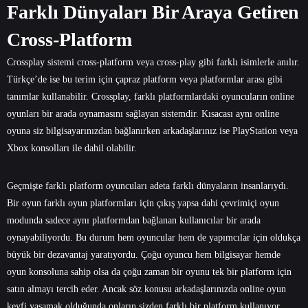
Farklı Dünyaları Bir Araya Getiren
Cross-Platform
Crossplay sistemi cross-platform veya cross-play gibi farklı isimlerle anılır.
Türkçe’de ise bu terim için çapraz platform veya platformlar arası gibi
tanımlar kullanabilir. Crossplay, farklı platformlardaki oyuncuların online
oyunları bir arada oynamasını sağlayan sistemdir. Kısacası aynı online
oyuna siz bilgisayarınızdan bağlanırken arkadaşlarınız ise PlayStation veya
Xbox konsolları ile dahil olabilir.
Geçmişte farklı platform oyuncuları adeta farklı dünyaların insanlarıydı.
Bir oyun farklı oyun platformları için çıkış yapsa dahi çevrimiçi oyun
modunda sadece aynı platformdan bağlanan kullanıcılar bir arada
oynayabiliyordu. Bu durum hem oyuncular hem de yapımcılar için oldukça
büyük bir dezavantaj yaratıyordu. Çoğu oyuncu hem bilgisayar hemde
oyun konsoluna sahip olsa da çoğu zaman bir oyunu tek bir platform için
satın almayı tercih eder. Ancak söz konusu arkadaşlarınızda online oyun
keyfi yaşamak olduğunda onların sizden farklı bir platform kullanıyor