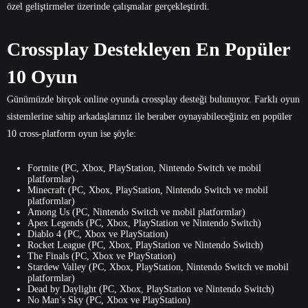
özel geliştirmeler üzerinde çalışmalar gerçekleştirdi.
Crossplay Destekleyen En Popüler
10 Oyun
Günümüzde birçok online oyunda crossplay desteği bulunuyor. Farklı oyun
sistemlerine sahip arkadaşlarınız ile beraber oynayabileceğiniz en popüler
10 cross-platform oyun ise şöyle:
Fortnite (PC, Xbox, PlayStation, Nintendo Switch ve mobil
platformlar)
Minecraft (PC, Xbox, PlayStation, Nintendo Switch ve mobil
platformlar)
Among Us (PC, Nintendo Switch ve mobil platformlar)
Apex Legends (PC, Xbox, PlayStation ve Nintendo Switch)
Diablo 4 (PC, Xbox ve PlayStation)
Rocket League (PC, Xbox, PlayStation ve Nintendo Switch)
The Finals (PC, Xbox ve PlayStation)
Stardew Valley (PC, Xbox, PlayStation, Nintendo Switch ve mobil
platformlar)
Dead by Daylight (PC, Xbox, PlayStation ve Nintendo Switch)
No Man’s Sky (PC, Xbox ve PlayStation)