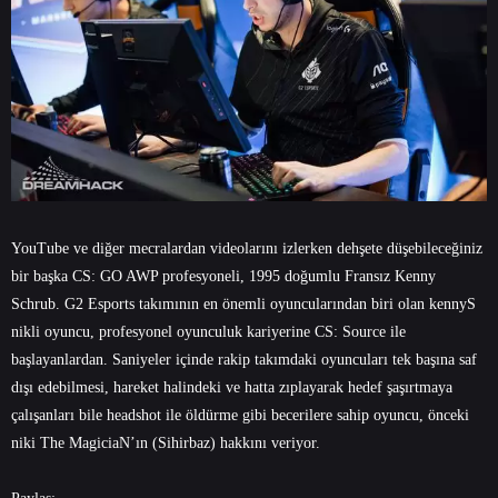
YouTube ve diğer mecralardan videolarını izlerken dehşete düşebileceğiniz
bir başka CS: GO AWP profesyoneli, 1995 doğumlu Fransız Kenny
Schrub. G2 Esports takımının en önemli oyuncularından biri olan kennyS
nikli oyuncu, profesyonel oyunculuk kariyerine CS: Source ile
başlayanlardan. Saniyeler içinde rakip takımdaki oyuncuları tek başına saf
dışı edebilmesi, hareket halindeki ve hatta zıplayarak hedef şaşırtmaya
çalışanları bile headshot ile öldürme gibi becerilere sahip oyuncu, önceki
niki The MagiciaN’ın (Sihirbaz) hakkını veriyor.