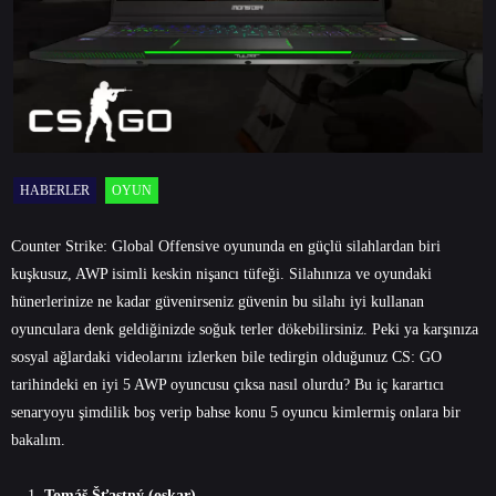
HABERLER
OYUN
Counter Strike: Global Offensive oyununda en güçlü silahlardan biri
kuşkusuz, AWP isimli keskin nişancı tüfeği. Silahınıza ve oyundaki
hünerlerinize ne kadar güvenirseniz güvenin bu silahı iyi kullanan
oyunculara denk geldiğinizde soğuk terler dökebilirsiniz. Peki ya karşınıza
sosyal ağlardaki videolarını izlerken bile tedirgin olduğunuz CS: GO
tarihindeki en iyi 5 AWP oyuncusu çıksa nasıl olurdu? Bu iç karartıcı
senaryoyu şimdilik boş verip bahse konu 5 oyuncu kimlermiş onlara bir
bakalım.
Tomáš Šťastný (oskar)