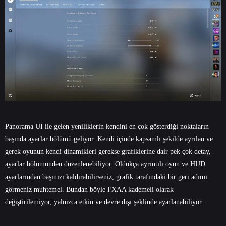
Panorama UI ile gelen yeniliklerin kendini en çok gösterdiği noktaların
başında ayarlar bölümü geliyor. Kendi içinde kapsamlı şekilde ayrılan ve
gerek oyunun kendi dinamikleri gerekse grafiklerine dair pek çok detay,
ayarlar bölümünden düzenlenebiliyor. Oldukça ayrıntılı oyun ve HUD
ayarlarından başınızı kaldırabilirseniz, grafik tarafındaki bir geri adımı
görmeniz muhtemel. Bundan böyle FXAA kademeli olarak
değiştirilemiyor, yalnızca etkin ve devre dışı şeklinde ayarlanabiliyor.