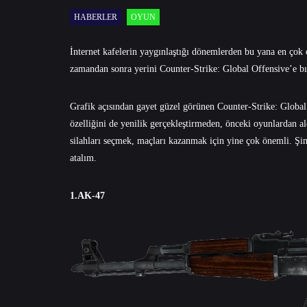
HABERLER
OYUN
​İnternet kafelerin yaygınlaştığı dönemlerden bu yana en ço
zamandan sonra yerini Counter-Strike: Global Offensive’e bıra
Grafik açısından gayet güzel görünen Counter-Strike: Global
özelliğini de yenilik gerçekleştirmeden, önceki oyunlardan 
silahları seçmek, maçları kazanmak için yine çok önemli. Şimd
atalım.
1.AK-47