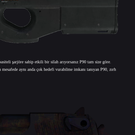
iteli şarjöre sahip etkili bir silah arıyorsanız P90 tam size göre.
n mesafede aynı anda çok hedefi vurabilme imkanı tanıyan P90, zırh