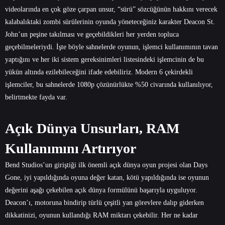
videolarında en çok göze çarpan unsur, “sürü” sözcüğünün hakkını verecek
kalabalıktaki zombi sürülerinin oyunda yöneteceğiniz karakter Deacon St.
John’un peşine takılması ve geçebildikleri her yerden topluca
geçebilmeleriydi. İşte böyle sahnelerde oyunun, işlemci kullanımının tavan
yaptığını ve her iki sistem gereksinimleri listesindeki işlemcinin de bu
yükün altında ezilebileceğini ifade edebiliriz. Modern 6 çekirdekli
işlemciler, bu sahnelerde 1080p çözünürlükte %50 civarında kullanılıyor,
belirtmekte fayda var.
Açık Dünya Unsurları, RAM
Kullanımını Artırıyor
Bend Studios’un giriştiği ilk önemli açık dünya oyun projesi olan Days
Gone, iyi yapıldığında oyuna değer katan, kötü yapıldığında ise oyunun
değerini aşağı çekebilen açık dünya formülünü başarıyla uyguluyor.
Deacon’ı, motoruna bindirip türlü çeşitli yan görevlere dalıp giderken
dikkatinizi, oyunun kullandığı RAM miktarı çekebilir. Her ne kadar