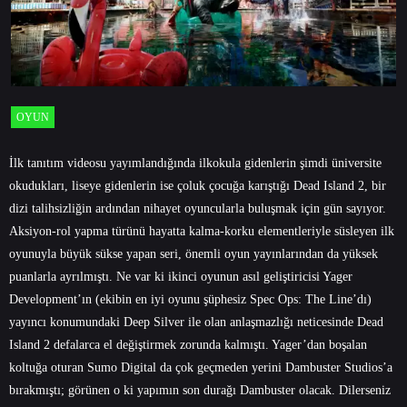
OYUN
İlk tanıtım videosu yayımlandığında ilkokula gidenlerin şimdi üniversite
okudukları, liseye gidenlerin ise çoluk çocuğa karıştığı Dead Island 2, bir
dizi talihsizliğin ardından nihayet oyuncularla buluşmak için gün sayıyor.
Aksiyon-rol yapma türünü hayatta kalma-korku elementleriyle süsleyen ilk
oyunuyla büyük sükse yapan seri, önemli oyun yayınlarından da yüksek
puanlarla ayrılmıştı. Ne var ki ikinci oyunun asıl geliştiricisi Yager
Development’ın (ekibin en iyi oyunu şüphesiz Spec Ops: The Line’dı)
yayıncı konumundaki Deep Silver ile olan anlaşmazlığı neticesinde Dead
Island 2 defalarca el değiştirmek zorunda kalmıştı. Yager’dan boşalan
koltuğa oturan Sumo Digital da çok geçmeden yerini Dambuster Studios’a
bırakmıştı; görünen o ki yapımın son durağı Dambuster olacak. Dilerseniz