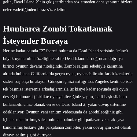
gelin, Dead Island 2’nin çıkış tarihinden söz etmeden önce yapımın bizlere
neler vadettiğinden biraz söz edelim.
Hunharca Zombi Tokatlamak
İsteyenler Buraya
Her ne kadar adında “2” ibaresi bulunsa da Dead Island serisinin üçüncü
büyük oyunu olma özelliğine sahip Dead Island 2, doğrudan doğruya
birinci oyunun devamı niteliğinde. Zombi salgını sebebiyle karantina
altında bulunan California’da geçen oyun, oynanabilir altı farklı karakterle
sizleri baş başa bırakıyor. Güneşin içinizi ısıttığı Los Angeles kentinde ister
tek başınıza isterseniz arkadaşlarınızla üç kişiye kadar (oyunda eşli oyun
desteği bulunacak) birlikte oynayabileceğiniz yapım, belli başlı silahları
kullanabilmenize olanak verse de Dead Island 2, yakın dövüş sistemine
odaklanıyor. Oyunun yeni tanıtım videosunda da görebileceğiniz gibi
içinde sulandırılmış salça bulunan balonlar gibi patlayan ve sıcak çaya
bandırılmış bisküvi gibi parçalanan zombiler, yakın dövüş için özel olarak
dizayn edilmiş gibi duruyor.