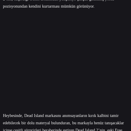
pozisyonundan kendini kurtarması mümkün görünüyor.
Heybesinde, Dead Island markasını anımsayanların kırık kalbini tamir
edebilecek bir dolu materyal bulunduran, bu markayla henüz tanışacaklar
içinse çeşitli sürprizleri beraberinde getiren Dead Island 2’nin, eski Free