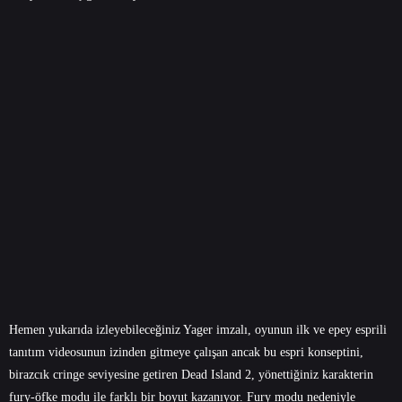
Hemen yukarıda izleyebileceğiniz Yager imzalı, oyunun ilk ve epey esprili
tanıtım videosunun izinden gitmeye çalışan ancak bu espri konseptini,
birazcık cringe seviyesine getiren Dead Island 2, yönettiğiniz karakterin
fury-öfke modu ile farklı bir boyut kazanıyor. Fury modu nedeniyle