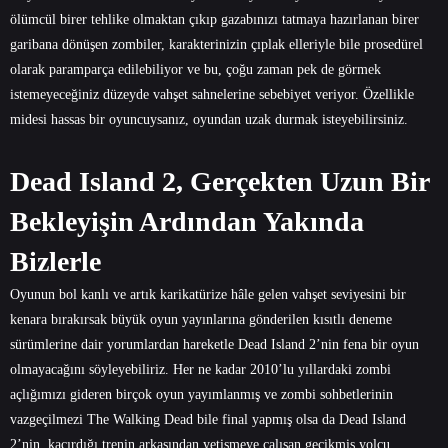
ölümcül birer tehlike olmaktan çıkıp gazabınızı tatmaya hazırlanan birer
garibana dönüşen zombiler, karakterinizin çıplak elleriyle bile prosedürel
olarak paramparça edilebiliyor ve bu, çoğu zaman pek de görmek
istemeyeceğiniz düzeyde vahşet sahnelerine sebebiyet veriyor. Özellikle
midesi hassas bir oyuncuysanız, oyundan uzak durmak isteyebilirsiniz.
Dead Island 2, Gerçekten Uzun Bir
Bekleyişin Ardından Yakında
Bizlerle
Oyunun bol kanlı ve artık karikatürize hâle gelen vahşet seviyesini bir
kenara bırakırsak büyük oyun yayınlarına gönderilen kısıtlı deneme
sürümlerine dair yorumlardan hareketle Dead Island 2’nin fena bir oyun
olmayacağını söyleyebiliriz. Her ne kadar 2010’lu yıllardaki zombi
açlığımızı gideren birçok oyun yayımlanmış ve zombi sohbetlerinin
vazgeçilmezi The Walking Dead bile final yapmış olsa da Dead Island
2’nin, kaçırdığı trenin arkasından yetişmeye çalışan gecikmiş yolcu