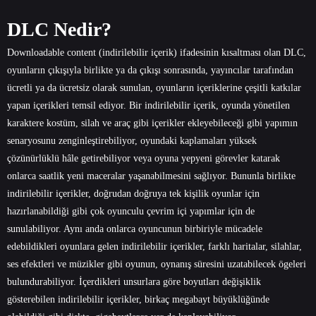
DLC Nedir?
Downloadable content (indirilebilir içerik) ifadesinin kısaltması olan DLC,
oyunların çıkışıyla birlikte ya da çıkışı sonrasında, yayıncılar tarafından
ücretli ya da ücretsiz olarak sunulan, oyunların içeriklerine çeşitli katkılar
yapan içerikleri temsil ediyor. Bir indirilebilir içerik, oyunda yönetilen
karaktere kostüm, silah ve araç gibi içerikler ekleyebileceği gibi yapımın
senaryosunu zenginleştirebiliyor, oyundaki kaplamaları yüksek
çözünürlüklü hâle getirebiliyor veya oyuna yepyeni görevler katarak
onlarca saatlik yeni maceralar yaşanabilmesini sağlıyor. Bununla birlikte
indirilebilir içerikler, doğrudan doğruya tek kişilik oyunlar için
hazırlanabildiği gibi çok oyunculu çevrim içi yapımlar için de
sunulabiliyor. Aynı anda onlarca oyuncunun birbiriyle mücadele
edebildikleri oyunlara gelen indirilebilir içerikler, farklı haritalar, silahlar,
ses efektleri ve müzikler gibi oyunun, oynanış süresini uzatabilecek ögeleri
bulundurabiliyor. İçerdikleri unsurlara göre boyutları değişiklik
gösterebilen indirilebilir içerikler, birkaç megabayt büyüklüğünde