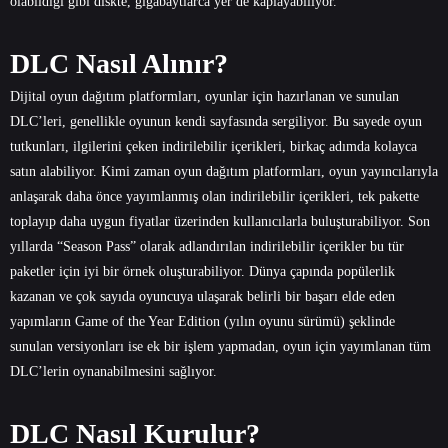
olabildiği gibi diskte, gigabaytlarca yer de kaplayabiliyor.
DLC Nasıl Alınır?
Dijital oyun dağıtım platformları, oyunlar için hazırlanan ve sunulan
DLC’leri, genellikle oyunun kendi sayfasında sergiliyor. Bu sayede oyun
tutkunları, ilgilerini çeken indirilebilir içerikleri, birkaç adımda kolayca
satın alabiliyor. Kimi zaman oyun dağıtım platformları, oyun yayıncılarıyla
anlaşarak daha önce yayımlanmış olan indirilebilir içerikleri, tek pakette
toplayıp daha uygun fiyatlar üzerinden kullanıcılarla buluşturabiliyor. Son
yıllarda “Season Pass” olarak adlandırılan indirilebilir içerikler bu tür
paketler için iyi bir örnek oluşturabiliyor. Dünya çapında popülerlik
kazanan ve çok sayıda oyuncuya ulaşarak belirli bir başarı elde eden
yapımların Game of the Year Edition (yılın oyunu sürümü) şeklinde
sunulan versiyonları ise ek bir işlem yapmadan, oyun için yayımlanan tüm
DLC’lerin oynanabilmesini sağlıyor.
DLC Nasıl Kurulur?