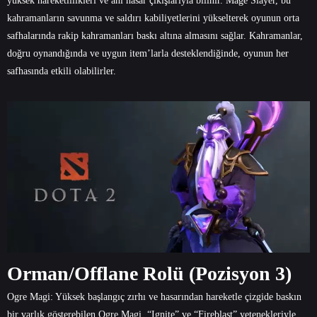
yüksek hareketlilikleri ve ani hasar çıkışlarıyla bilinir. Mage Slayer, bu
kahramanların savunma ve saldırı kabiliyetlerini yükselterek oyunun orta
safhalarında rakip kahramanları baskı altına almasını sağlar. Kahramanlar,
doğru oynandığında ve uygun item’larla desteklendiğinde, oyunun her
safhasında etkili olabilirler.
Orman/Offlane Rolü (Pozisyon 3)
Ogre Magi: Yüksek başlangıç zırhı ve hasarından hareketle çizgide baskın
bir varlık gösterebilen Ogre Magi, “Ignite” ve “Fireblast” yetenekleriyle