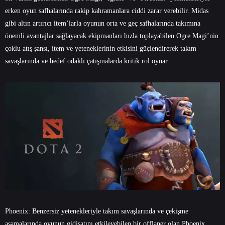
erken oyun safhalarında rakip kahramanlara ciddi zarar verebilir. Midas
gibi altın artırıcı item’larla oyunun orta ve geç safhalarında takımına
önemli avantajlar sağlayacak ekipmanları hızla toplayabilen Ogre Magi’nin
çoklu atış şansı, item ve yeteneklerinin etkisini güçlendirerek takım
savaşlarında ve hedef odaklı çatışmalarda kritik rol oynar.
Phoenix: Benzersiz yetenekleriyle takım savaşlarında ve çekişme
aşamalarında oyunun gidişatını etkileyebilen bir offlaner olan Phoenix,