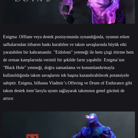
Enigma: Offlane veya destek pozisyonunda oynandığında, oyunun erken
safhalarından itibaren baskı kurabilen ve takım savaşlarında büyük etki
yaratabilen bir kahramandır. “Eidolons” yeteneği ile hem çizgi ittirme hem
de orman kamplarında verimli bir şekilde farm yapabilir. Enigma’nın
“Black Hole” yeteneği, doğru zamanlama ve konumlandırmayla
kullanıldığında takım savaşlarını tek başına kazandırabilecek potansiyele
sahiptir. Enigma, bilhassa Vladmir’s Offering ve Drum of Endurance gibi
takım destek item’larıyla uyum sağlayarak takımının genel gücünü de
artırır.