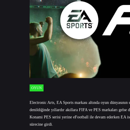
OYUN
Electronic Arts, EA Sports markası altında oyun dünyasının e
denildiğinde yıllardır akıllara FIFA ve PES markaları gelse d
Konami PES serisi yerine eFootball ile devam ederken EA is
sürecine girdi.