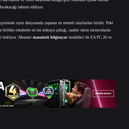
bırakacağı tahmin ediliyor.
içerisinde oyun dünyasında yaşanan en önemli olaylardan biridir. Peki
birlikte rekabetin en üst noktaya çıktığı, saatler süren turnuvalarda
zi bekliyor.
Monster
masaüstü bilgisayar
modelleri ile EA FC 26 ve