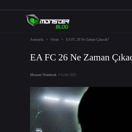
Anasayfa
>
Oyun
>
EA FC 26 Ne Zaman Çıkacak?
EA FC 26 Ne Zaman Çıka
Monster Notebook
9 Eylül 2025