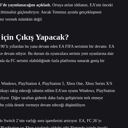
’de yayınlanacağını açıkladı.
Ortaya atılan iddianın, EA’nin önceki
 ihtimalini güçlendiriyor. Ancak Temmuz ayında gerçekleşmesi
yanıt vermek mümkün değil.
için Çıkış Yapacak?
da 90’lı yıllardan bu yana devam eden EA FIFA serisinin bir devamı. EA
meye devam ediyor. Bu durum da oyunculara serinin yeni oyunlarına dair
a da FC serisini olabildiğinde fazla platforma sunarak geniş bir
i Windows, PlayStation 4, PlayStation 5, Xbox One, Xbox Series X/S
itikayı takip edeceği tahmin edilen EA’nın oyunu Windows, PlayStation
ıyor. Diğer taraftan giderek daha fazla geliştirinin terk etmeye
n bu yılda destek vermeye devam edeceği düşünülüyor.
 Switch 2’nin varlığı soru işaretlerini artırıyor. EA, FC 26’yı
 PlayStation ve Xbox tarafında olduğu gibi Nintendo içinde önceki