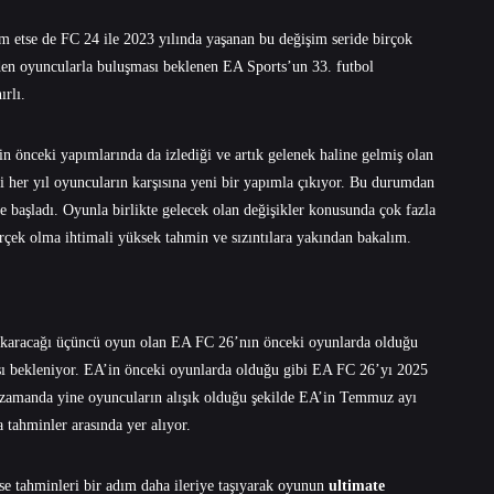
 etse de FC 24 ile 2023 yılında yaşanan bu değişim seride birçok
den oyuncularla buluşması beklenen EA Sports’un 33. futbol
rlı.
n önceki yapımlarında da izlediği ve artık gelenek haline gelmiş olan
bi her yıl oyuncuların karşısına yeni bir yapımla çıkıyor. Bu durumdan
e başladı. Oyunla birlikte gelecek olan değişikler konusunda çok fazla
rçek olma ihtimali yüksek tahmin ve sızıntılara yakından bakalım.
çıkaracağı üçüncü oyun olan EA FC 26’nın önceki oyunlarda olduğu
sı bekleniyor. EA’in önceki oyunlarda olduğu gibi EA FC 26’yı 2025
ı zamanda yine oyuncuların alışık olduğu şekilde EA’in Temmuz ayı
 tahminler arasında yer alıyor.
se tahminleri bir adım daha ileriye taşıyarak oyunun
ultimate