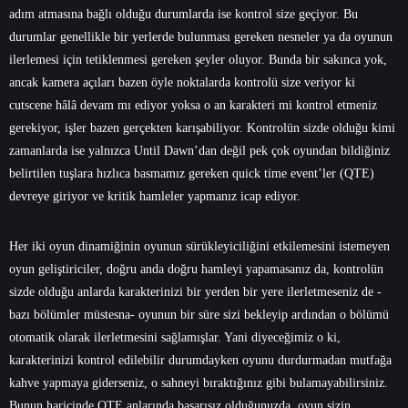
adım atmasına bağlı olduğu durumlarda ise kontrol size geçiyor. Bu
durumlar genellikle bir yerlerde bulunması gereken nesneler ya da oyunun
ilerlemesi için tetiklenmesi gereken şeyler oluyor. Bunda bir sakınca yok,
ancak kamera açıları bazen öyle noktalarda kontrolü size veriyor ki
cutscene hâlâ devam mı ediyor yoksa o an karakteri mi kontrol etmeniz
gerekiyor, işler bazen gerçekten karışabiliyor. Kontrolün sizde olduğu kimi
zamanlarda ise yalnızca Until Dawn’dan değil pek çok oyundan bildiğiniz
belirtilen tuşlara hızlıca basmamız gereken quick time event’ler (QTE)
devreye giriyor ve kritik hamleler yapmanız icap ediyor.
Her iki oyun dinamiğinin oyunun sürükleyiciliğini etkilemesini istemeyen
oyun geliştiriciler, doğru anda doğru hamleyi yapamasanız da, kontrolün
sizde olduğu anlarda karakterinizi bir yerden bir yere ilerletmeseniz de -
bazı bölümler müstesna- oyunun bir süre sizi bekleyip ardından o bölümü
otomatik olarak ilerletmesini sağlamışlar. Yani diyeceğimiz o ki,
karakterinizi kontrol edilebilir durumdayken oyunu durdurmadan mutfağa
kahve yapmaya giderseniz, o sahneyi bıraktığınız gibi bulamayabilirsiniz.
Bunun haricinde QTE anlarında başarısız olduğunuzda, oyun sizin