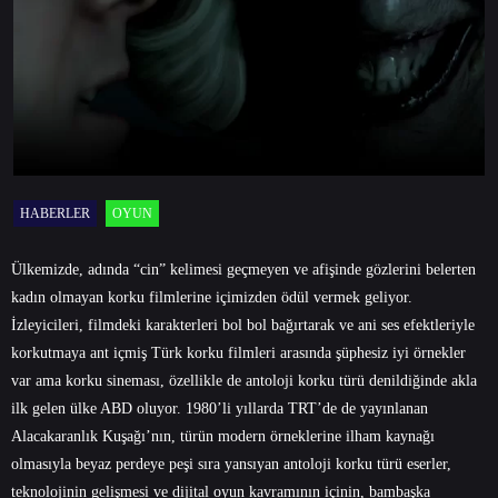
HABERLER
OYUN
Ülkemizde, adında “cin” kelimesi geçmeyen ve afişinde gözlerini belerten
kadın olmayan korku filmlerine içimizden ödül vermek geliyor.
İzleyicileri, filmdeki karakterleri bol bol bağırtarak ve ani ses efektleriyle
korkutmaya ant içmiş Türk korku filmleri arasında şüphesiz iyi örnekler
var ama korku sineması, özellikle de antoloji korku türü denildiğinde akla
ilk gelen ülke ABD oluyor. 1980’li yıllarda TRT’de de yayınlanan
Alacakaranlık Kuşağı’nın, türün modern örneklerine ilham kaynağı
olmasıyla beyaz perdeye peşi sıra yansıyan antoloji korku türü eserler,
teknolojinin gelişmesi ve dijital oyun kavramının içinin, bambaşka