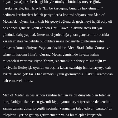
koyamayacağınız, herhangi biriyle tümüyle bütünleşemeyeceğiniz,
hareketleriyle, tavırlarıyla “Eh be kardeşim, bunu da hak etmiştin.”
dedirten karakterleri belirli periyotlarda kontrol ediyorsunuz Man of
Medan’de. Oyun, karlı kışlı bir geceyi eğlenerek geçirmeyi hayâl edip eli
boş dönen gençleri konu edinen Until Dawn’ın aksine sıcak bir yaz
gününde dalış yapmak üzere mavi yolculuğa çıkan gençlerin bir batıkla
karşılaşmaları ve batıkta buldukları nesne nedeniyle günlerinin zehir
olmasını konu ediniyor. Yaşanan aksilikler; Alex, Brad, Julia, Conrad ve
teknenin kaptanı Fliss’i, Ourang Medan gemisinde hayatta kalma
mücadelesi vermeye itiyor. Yapım, sinematik bir deneyim sunduğu ve
hikâyenin ilerleyişi, oyunun en başına kadar uzandığı için senaryoya dair
ayrıntılardan çok fazla bahsetmeyi uygun görmüyoruz. Fakat Curator’dan
bahsetmezsek olmaz.
Man of Medan’in başlarında kendini tanıtan ve bu dünyada olan bitenleri
kurguladığını ifade eden gizemli kişi, oyunun seyri içerisinde de kendini
zaman zaman gösterip çeşitli seçimler yapmanızı talep ediyor. Curator’un
taleplerini yerine getirip getirmemeniz ya da bu talepler karşısında