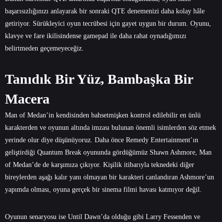
başarısızlığınızı anlayarak bir sonraki QTE denemenizi daha kolay hâle
getiriyor. Sürükleyici oyun tecrübesi için gayet uygun bir durum. Oyunu,
klavye ve fare ikilisindense gamepad ile daha rahat oynadığımızı
belirtmeden geçemeyeceğiz.
Tanıdık Bir Yüz, Bambaşka Bir
Macera
Man of Medan’in kendisinden bahsetmişken kontrol edilebilir en ünlü
karakterden ve oyunun altında imzası bulunan önemli isimlerden söz etmek
yerinde olur diye düşünüyoruz. Daha önce Remedy Entertainment’ın
geliştirdiği Quantum Break oyununda gördüğümüz Shawn Ashmore, Man
of Medan’de de karşımıza çıkıyor. Kişilik itibarıyla teknedeki diğer
bireylerden aşağı kalır yanı olmayan bir karakteri canlandıran Ashmore’un
yapımda olması, oyuna gerçek bir sinema filmi havası katmıyor değil.
Oyunun senaryosu ise Until Dawn’da olduğu gibi Larry Fessenden ve