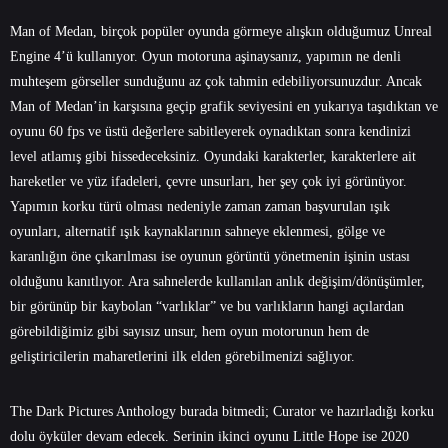
Man of Medan, birçok popüler oyunda görmeye alışkın olduğumuz Unreal
Engine 4’ü kullanıyor. Oyun motoruna aşinaysanız, yapımın ne denli
muhteşem görseller sunduğunu az çok tahmin edebiliyorsunuzdur. Ancak
Man of Medan’in karşısına geçip grafik seviyesini en yukarıya taşıdıktan ve
oyunu 60 fps ve üstü değerlere sabitleyerek oynadıktan sonra kendinizi
level atlamış gibi hissedeceksiniz. Oyundaki karakterler, karakterlere ait
hareketler ve yüz ifadeleri, çevre unsurları, her şey çok iyi görünüyor.
Yapımın korku türü olması nedeniyle zaman zaman başvurulan ışık
oyunları, alternatif ışık kaynaklarının sahneye eklenmesi, gölge ve
karanlığın öne çıkarılması ise oyunun görüntü yönetmenin işinin ustası
olduğunu kanıtlıyor. Ara sahnelerde kullanılan anlık değişim/dönüşümler,
bir görünüp bir kaybolan “varlıklar” ve bu varlıkların hangi açılardan
görebildiğimiz gibi sayısız unsur, hem oyun motorunun hem de
geliştiricilerin maharetlerini ilk elden görebilmenizi sağlıyor.
The Dark Pictures Anthology burada bitmedi; Curator ve hazırladığı korku
dolu öyküler devam edecek. Serinin ikinci oyunu Little Hope ise 2020