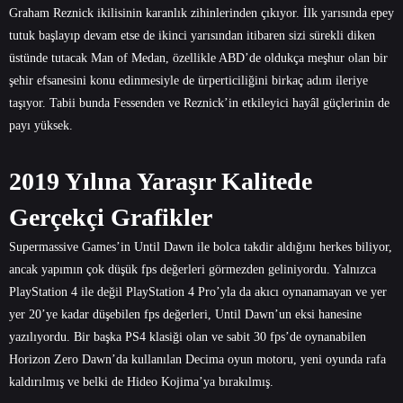
Graham Reznick ikilisinin karanlık zihinlerinden çıkıyor. İlk yarısında epey
tutuk başlayıp devam etse de ikinci yarısından itibaren sizi sürekli diken
üstünde tutacak Man of Medan, özellikle ABD’de oldukça meşhur olan bir
şehir efsanesini konu edinmesiyle de ürperticiliğini birkaç adım ileriye
taşıyor. Tabii bunda Fessenden ve Reznick’in etkileyici hayâl güçlerinin de
payı yüksek.
2019 Yılına Yaraşır Kalitede
Gerçekçi Grafikler
Supermassive Games’in Until Dawn ile bolca takdir aldığını herkes biliyor,
ancak yapımın çok düşük fps değerleri görmezden geliniyordu. Yalnızca
PlayStation 4 ile değil PlayStation 4 Pro’yla da akıcı oynanamayan ve yer
yer 20’ye kadar düşebilen fps değerleri, Until Dawn’un eksi hanesine
yazılıyordu. Bir başka PS4 klasiği olan ve sabit 30 fps’de oynanabilen
Horizon Zero Dawn’da kullanılan Decima oyun motoru, yeni oyunda rafa
kaldırılmış ve belki de Hideo Kojima’ya bırakılmış.