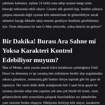
çekimser kalmanız, toplam 14 farklı sona sahip oyunun hangi sonla
biteceği noktasında etkili oluyor. Curator adlı gizemli kişi, kendini yalnızca
çalışma odasında değil oyunun kilit sahnelerinde de gösterebiliyor ancak
sahneleri bayağı dikkatle takip etmeniz gerekiyor kendisini görebilmeniz
için. Oyun dünyasına bir tane G-Man yetiyordu, yoksa ikincisi mi geliyor?
Bir Dakika! Burası Ara Sahne mi
Yoksa Karakteri Kontrol
Edebiliyor muyum?
Man of Medan, adını yazıda anarak bolca kulaklarını çınlattığımız Until
Dawn’un denenmiş ve işe yaramış tüm noktalarını birebir alıp uygulamakta
sakınca görmüyor, yetmezmiş gibi bunları ileriye taşımak gibi bir gaye de
taşımıyor. Her tarafı didik didik aradığınızda bile 5 saati biraz geçen bir
oynanış süresine sahip olan yapımın çok ama çok büyük bir kısmı, oyun
geliştiricilerin ünlü oyuncularla çalışarak hazırladıkları ara sahnelerden
yani cutscene’lerden oluşuyor. Hikâyenin ilerleyip kilit olayın, karakterin