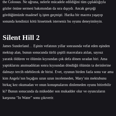
the Colossus. Ne uğruna, nelerle mücadele edildiğini tüm çıplaklığıyla
gözler önüne sermesi bakımından da sıra dışıydı. Ancak gerçeği
gördüğümüzde maalesef iş işten geçmişti. Harika bir macera yaşayıp
sonunda kendinizi kötü hissetmek isterseniz bu oyunu deneyimleyin.
Silent Hill 2
James Sunderland… Eşinin vefatının yıllar sonrasında vefat eden eşinden
mektup alan, bunun sonucunda türlü çeşitli maceralara atılan, sayısız
yaratık öldüren ve ölümün kıyısından çok defa dönen sıradan biri. Ama
yaptıklarını anımsadıktan sonra kıyısından döndüğü ölümün ta derinlerine
dalmayı tercih edebilecek de birisi. Evet, oyunun birden fazla sonu var ama
kim Angela’nın bıçağını uzun uzun incelemeden, Mary’nin mektubunu
birkaç kez okumadan ve onun konuşmalarını dinlemeden oyunu bitirebilir
ki? Bunun sonucunda da mükedder son mukadder olur ve oyuncuların
karşısına “In Water” sonu çıkıverir.