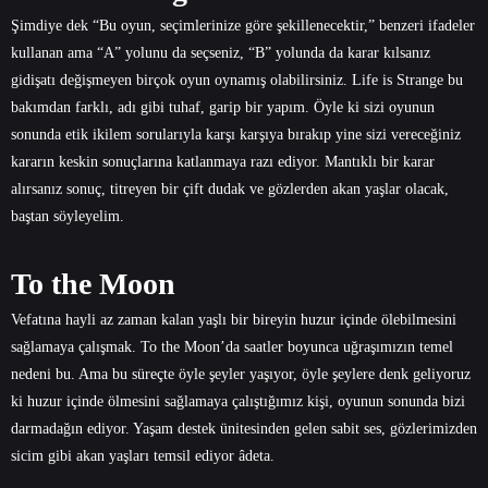
Şimdiye dek “Bu oyun, seçimlerinize göre şekillenecektir,” benzeri ifadeler
kullanan ama “A” yolunu da seçseniz, “B” yolunda da karar kılsanız
gidişatı değişmeyen birçok oyun oynamış olabilirsiniz.
Life is Strange bu
bakımdan farklı, adı gibi tuhaf, garip bir yapım. Öyle ki sizi oyunun
sonunda etik ikilem sorularıyla karşı karşıya bırakıp yine sizi vereceğiniz
kararın keskin sonuçlarına katlanmaya razı ediyor. Mantıklı bir karar
alırsanız sonuç, titreyen bir çift dudak ve gözlerden akan yaşlar olacak,
baştan söyleyelim.
To the Moon
Vefatına hayli az zaman kalan yaşlı bir bireyin huzur içinde ölebilmesini
sağlamaya çalışmak. To the Moon’da saatler boyunca uğraşımızın temel
nedeni bu. Ama bu süreçte öyle şeyler yaşıyor, öyle şeylere denk geliyoruz
ki huzur içinde ölmesini sağlamaya çalıştığımız kişi, oyunun sonunda bizi
darmadağın ediyor. Yaşam destek ünitesinden gelen sabit ses, gözlerimizden
sicim gibi akan yaşları temsil ediyor âdeta.