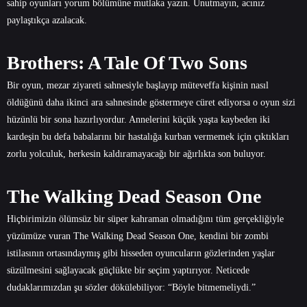
sahip oyunları yorum bölümüne mutlaka yazın. Unutmayın, acınız
paylaştıkça azalacak.
Brothers: A Tale Of Two Sons
Bir oyun, mezar ziyareti sahnesiyle başlayıp müteveffa kişinin nasıl
öldüğünü daha ikinci ara sahnesinde göstermeye cüret ediyorsa o oyun sizi
hüzünlü bir sona hazırlıyordur. Annelerini küçük yaşta kaybeden iki
kardeşin bu defa babalarını bir hastalığa kurban vermemek için çıktıkları
zorlu yolculuk, herkesin kaldıramayacağı bir ağırlıkta son buluyor.
The Walking Dead Season One
Hiçbirimizin ölümsüz bir süper kahraman olmadığını tüm gerçekliğiyle
yüzümüze vuran The Walking Dead Season One, kendini bir zombi
istilasının ortasındaymış gibi hisseden oyuncuların gözlerinden yaşlar
süzülmesini sağlayacak güçlükte bir seçim yaptırıyor. Neticede
dudaklarımızdan şu sözler dökülebiliyor: “Böyle bitmemeliydi.”