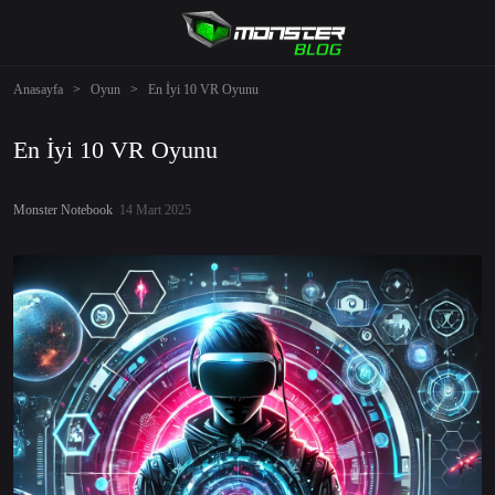
Anasayfa
>
Oyun
>
En İyi 10 VR Oyunu
En İyi 10 VR Oyunu
Monster Notebook
14 Mart 2025