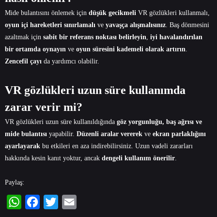
Mide bulantısını önlemek için
düşük gecikmeli
VR gözlükleri kullanmalı,
oyun içi hareketleri sınırlamalı
ve
yavaşça alışmalısınız
. Baş dönmesini
azaltmak için
sabit bir referans noktası belirleyin
,
iyi havalandırılan
bir ortamda oynayın
ve
oyun süresini kademeli olarak artırın
.
Zencefil çayı
da yardımcı olabilir.
VR gözlükleri uzun süre kullanımda
zarar verir mi?
VR gözlükleri uzun süre kullanıldığında
göz yorgunluğu, baş ağrısı ve
mide bulantısı
yapabilir.
Düzenli aralar vererek
ve
ekran parlaklığını
ayarlayarak
bu etkileri en aza indirebilirsiniz. Uzun vadeli zararları
hakkında kesin kanıt yoktur, ancak
dengeli kullanım önerilir
.
Paylaş:
WhatsApp
Facebook
Twitter
Email