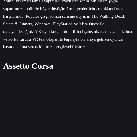
Zombi kıyameti temalı yapımları izledikten sonra ben olsam şöyle
yapardım zombilerle böyle dövüşürdüm diyenler için aradıkları fırsat
karşılarında. Popüler çizgi roman serisine dayanan The Walking Dead:
Saints & Sinners, Windows, PlayStation ve Meta Quest ile
oynayabileceğiniz VR oyunlardan biri. Birinci şahıs nişancı, hayatta kalma
ve korku türünü VR teknolojisi ile başarıyla bir araya getiren oyunda
hayatta kalma yeteneklerinizi sergileyebilirsiniz.
Assetto Corsa