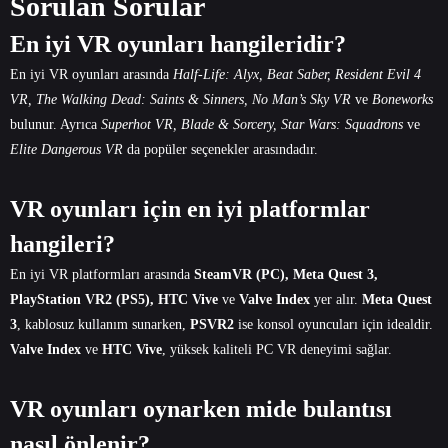
Sorulan Sorular
En iyi VR oyunları hangileridir?
En iyi VR oyunları arasında
Half-Life: Alyx, Beat Saber, Resident Evil 4
VR, The Walking Dead: Saints & Sinners, No Man’s Sky VR
ve
Boneworks
bulunur. Ayrıca
Superhot VR, Blade & Sorcery, Star Wars: Squadrons
ve
Elite Dangerous VR
da popüler seçenekler arasındadır.
VR oyunları için en iyi platformlar
hangileri?
En iyi VR platformları arasında
SteamVR (PC), Meta Quest 3,
PlayStation VR2 (PS5), HTC Vive
ve
Valve Index
yer alır.
Meta Quest
3
, kablosuz kullanım sunarken,
PSVR2
ise konsol oyuncuları için idealdir.
Valve Index
ve
HTC Vive
, yüksek kaliteli PC VR deneyimi sağlar.
VR oyunları oynarken mide bulantısı
nasıl önlenir?