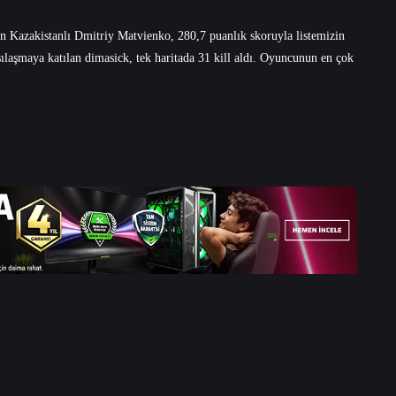
n Kazakistanlı Dmitriy Matvienko, 280,7 puanlık skoruyla listemizin
ılaşmaya katılan dimasick, tek haritada 31 kill aldı. Oyuncunun en çok