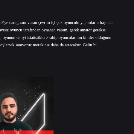
20’ye damgasını vuran çevrim içi çok oyunculu yapımların başında
 sayısız oyuncu tarafından oynanan yapım, gerek amatör gerekse
i, oyunun en iyi istatistiklere sahip oyuncularının kimler olduğunu
ylersek sanıyoruz merakınız daha da artacaktır. Gelin bu