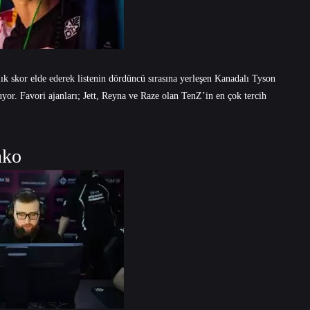
 skor elde ederek listenin dördüncü sırasına yerleşen Kanadalı Tyson
r. Favori ajanları; Jett, Reyna ve Raze olan TenZ’in en çok tercih
nko