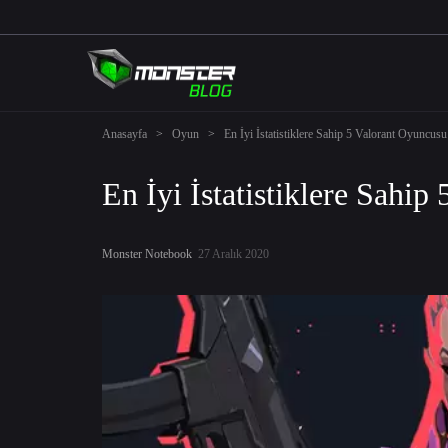
Anasayfa
>
Oyun
>
En İyi İstatistiklere Sahip 5 Valorant Oyuncusu
En İyi İstatistiklere Sahi
Monster Notebook
27 Aralık 2020