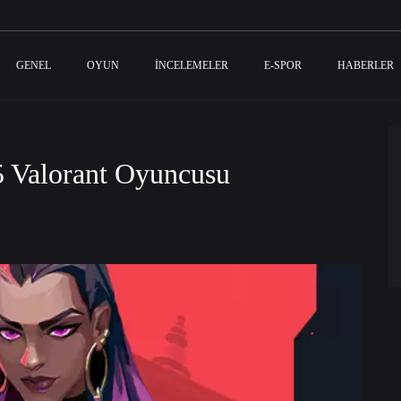
GENEL
OYUN
İNCELEMELER
E-SPOR
HABERLER
p 5 Valorant Oyuncusu