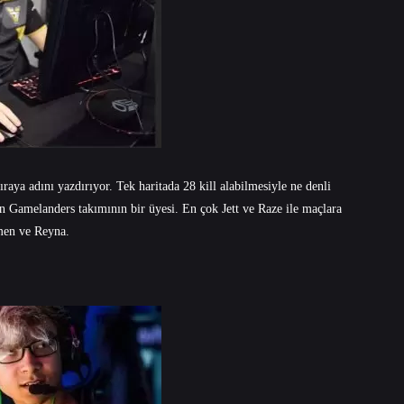
raya adını yazdırıyor. Tek haritada 28 kill alabilmesiyle ne denli
 Gamelanders takımının bir üyesi. En çok Jett ve Raze ile maçlara
Omen ve Reyna.