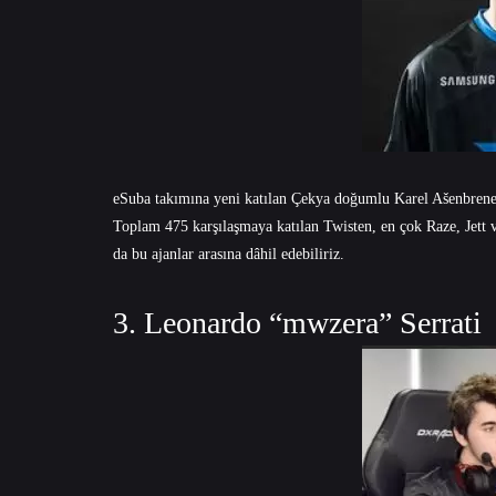
eSuba takımına yeni katılan Çekya doğumlu Karel Ašenbrener,
Toplam 475 karşılaşmaya katılan Twisten, en çok Raze, Jett v
da bu ajanlar arasına dâhil edebiliriz.
3. Leonardo “mwzera” Serrati