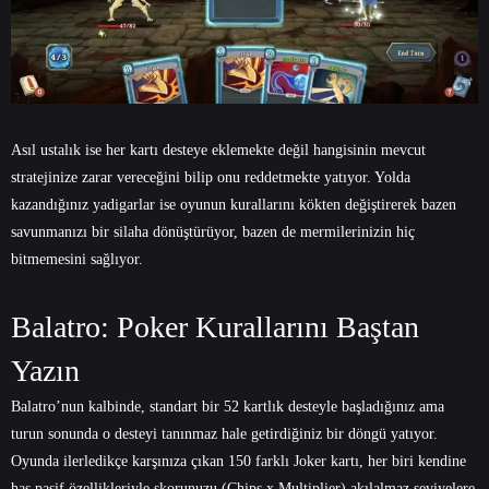
Asıl ustalık ise her kartı desteye eklemekte değil hangisinin mevcut
stratejinize zarar vereceğini bilip onu reddetmekte yatıyor. Yolda
kazandığınız yadigarlar ise oyunun kurallarını kökten değiştirerek bazen
savunmanızı bir silaha dönüştürüyor, bazen de mermilerinizin hiç
bitmemesini sağlıyor.
Balatro: Poker Kurallarını Baştan
Yazın
Balatro’nun kalbinde, standart bir 52 kartlık desteyle başladığınız ama
turun sonunda o desteyi tanınmaz hale getirdiğiniz bir döngü yatıyor.
Oyunda ilerledikçe karşınıza çıkan 150 farklı Joker kartı, her biri kendine
has pasif özellikleriyle skorunuzu (Chips x Multiplier) akılalmaz seviyelere