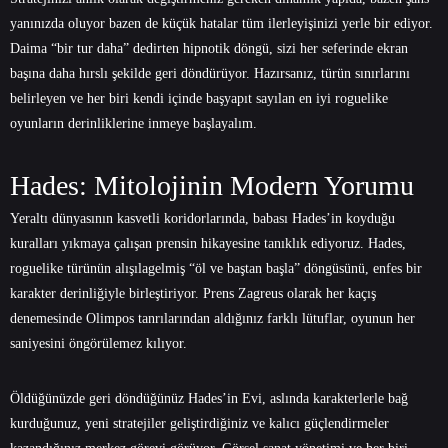
yanınızda oluyor bazen de küçük hatalar tüm ilerleyişinizi yerle bir ediyor.
Daima “bir tur daha” dedirten hipnotik döngü, sizi her seferinde ekran
başına daha hırslı şekilde geri döndürüyor. Hazırsanız, türün sınırlarını
belirleyen ve her biri kendi içinde başyapıt sayılan en iyi roguelike
oyunların derinliklerine inmeye başlayalım.
Hades: Mitolojinin Modern Yorumu
Yeraltı dünyasının kasvetli koridorlarında, babası Hades’in koyduğu
kuralları yıkmaya çalışan prensin hikayesine tanıklık ediyoruz. Hades,
roguelike türünün alışılagelmiş “öl ve baştan başla” döngüsünü, enfes bir
karakter derinliğiyle birleştiriyor. Prens Zagreus olarak her kaçış
denemesinde Olimpos tanrılarından aldığınız farklı lütuflar, oyunun her
saniyesini öngörülemez kılıyor.
Öldüğünüzde geri döndüğünüz Hades’in Evi, aslında karakterlerle bağ
kurduğunuz, yeni stratejiler geliştirdiğiniz ve kalıcı güçlendirmeler