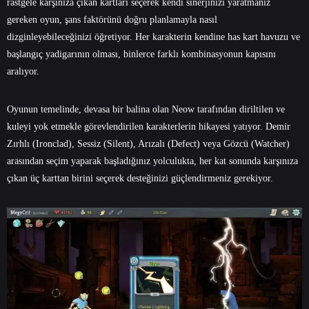
rastgele karşınıza çıkan kartları seçerek kendi sinerjinizi yaratmanız
gereken oyun, şans faktörünü doğru planlamayla nasıl
dizginleyebileceğinizi öğretiyor. Her karakterin kendine has kart havuzu ve
başlangıç yadigarının olması, binlerce farklı kombinasyonun kapısını
aralıyor.
Oyunun temelinde, devasa bir balina olan Neow tarafından diriltilen ve
kuleyi yok etmekle görevlendirilen karakterlerin hikayesi yatıyor. Demir
Zırhlı (Ironclad), Sessiz (Silent), Arızalı (Defect) veya Gözcü (Watcher)
arasından seçim yaparak başladığınız yolculukta, her kat sonunda karşınıza
çıkan üç karttan birini seçerek desteğinizi güçlendirmeniz gerekiyor.