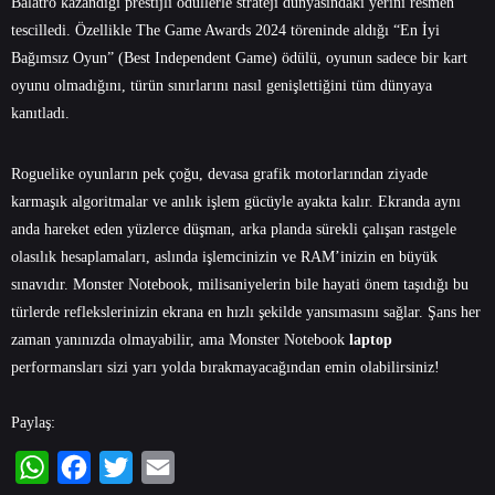
Balatro kazandığı prestijli ödüllerle strateji dünyasındaki yerini resmen
tescilledi. Özellikle The Game Awards 2024 töreninde aldığı “En İyi
Bağımsız Oyun” (Best Independent Game) ödülü, oyunun sadece bir kart
oyunu olmadığını, türün sınırlarını nasıl genişlettiğini tüm dünyaya
kanıtladı.
Roguelike oyunların pek çoğu, devasa grafik motorlarından ziyade
karmaşık algoritmalar ve anlık işlem gücüyle ayakta kalır. Ekranda aynı
anda hareket eden yüzlerce düşman, arka planda sürekli çalışan rastgele
olasılık hesaplamaları, aslında işlemcinizin ve RAM’inizin en büyük
sınavıdır. Monster Notebook, milisaniyelerin bile hayati önem taşıdığı bu
türlerde reflekslerinizin ekrana en hızlı şekilde yansımasını sağlar. Şans her
zaman yanınızda olmayabilir, ama
Monster Notebook
laptop
performansları sizi yarı yolda bırakmayacağından emin olabilirsiniz!
Paylaş: