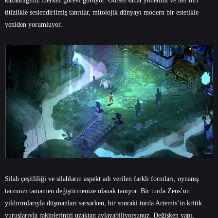
kazandığınız merkez görevi görüyor. Görsel sanat yönetimi ve her biri
titizlikle seslendirilmiş tanrılar, mitolojik dünyayı modern bir estetikle
yeniden yorumluyor.
Silah çeşitliliği ve silahların aspekt adı verilen farklı formları, oynanış
tarzınızı tamamen değiştirmenize olanak tanıyor. Bir turda Zeus’un
yıldırımlarıyla düşmanları sarsarken, bir sonraki turda Artemis’in kritik
vuruşlarıyla rakiplerinizi uzaktan avlayabiliyorsunuz. Değişken yapı,