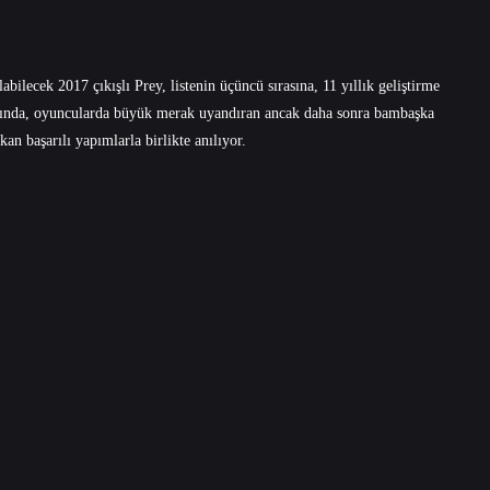
ilecek 2017 çıkışlı Prey, listenin üçüncü sırasına, 11 yıllık geliştirme
ıktığında, oyuncularda büyük merak uyandıran ancak daha sonra bambaşka
an başarılı yapımlarla birlikte anılıyor.