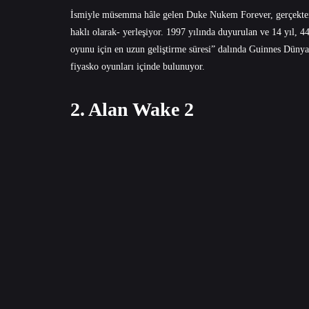
İsmiyle müsemma hâle gelen Duke Nukem Forever, gerçekten de
haklı olarak- yerleşiyor. 1997 yılında duyurulan ve 14 yıl, 44
oyunu için en uzun geliştirme süresi” dalında Guinnes Dünya
fiyasko oyunları içinde bulunuyor.
2. Alan Wake 2