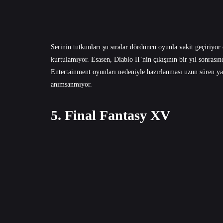
Serinin tutkunları şu sıralar dördüncü oyunla vakit geçiriyor 
kurtulamıyor. Esasen, Diablo II’nin çıkışının bir yıl sonrası
Entertainment oyunları nedeniyle hazırlanması uzun süren ya
anımsanmıyor.
5. Final Fantasy XV