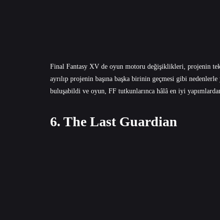
Final Fantasy XV de oyun motoru değişiklikleri, projenin te
ayrılıp projenin başına başka birinin geçmesi gibi nedenlerle y
buluşabildi ve oyun, FF tutkunlarınca hâlâ en iyi yapımlardan
6. The Last Guardian