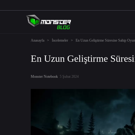
Anasayfa
>
İncelemeler
>
En Uzun Geliştirme Süresine Sahip Oyun
En Uzun Geliştirme Süres
Monster Notebook
5 Şubat 2024