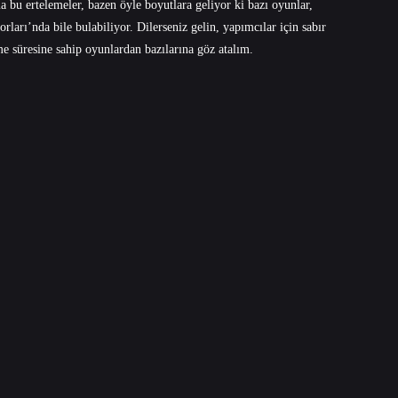
bu ertelemeler, bazen öyle boyutlara geliyor ki bazı oyunlar,
ları’nda bile bulabiliyor. Dilerseniz gelin, yapımcılar için sabır
me süresine sahip oyunlardan bazılarına göz atalım.