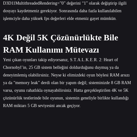
D3D11MultithreadedRendering=”0” değerini “1” olarak değiştirip ilgili
dosyayı kaydetmeniz gerekiyor. Sonrasında daha fazla kullanılabilen
işlemciyle daha yüksek fps değerleri elde etmeniz gayet mümkün.
4K Değil 5K Çözünürlükte Bile
RAM Kullanımı Mütevazı
Yeni çıkan oyunları takip ediyorsanız, S.T.A.L.K.E.R. 2: Heart of
Chornobyl’in, 25 GB sistem belleğini doldurduğunu duymuş ya da
deneyimlemiş olabilirsiniz. Neyse ki elimizdeki oyun böylesi RAM arsızı
ya da “memory leak” derdi olan bir yapım değil; sisteminizde 8 GB RAM
varsa, oyunu rahatlıkla oynayabilirsiniz. Hatta gerçekleştirilen 4K ve 5K
çözünürlük testlerinde bile oyunun, sistemin geneliyle birlikte kullandığı
RAM miktarı 5 GB seviyesini ancak geçiyor.