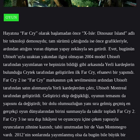
OYUN
Hayatına “Far Cry” olarak başlamadan önce “X-Isle: Dinosaur Island” adlı
bir teknoloji demosuydu; tam sürümü çıktığında ise önce grafikleriyle,
ardından attığını vuran düşman yapay zekâsıyla ses getirdi. Evet, bugünün
Ubisoft’uyla uzaktan yakından ilgisi olmayan 2004 model Ubisoft
tarafından yayımlanan ve hepinizin bildiği gibi arkasında Yerli kardeşlerin
bulunduğu Crytek tarafından geliştirilen ilk Far Cry, efsanevi bir yapımdı.
Far Cry 2 ise “Far Cry” markasının çok sevilmesinin ardından Ubisoft
tarafından satın alınmasıyla Yerli kardeşlerden çıktı; Ubisoft Montreal
tarafından geliştirildi. Geliştirici ekip değişikliği, oyunun temasını da
yapısını da değiştirdi; bir dolu olumsuzluğun yanı sıra gelmiş geçmiş en
gerçekçi oyun dünyalarından birini sunmasıyla da takdir topladı Far Cry 2.
Far Cry 3 ise sıra dışı hikâyesi ve oyuncuyu içine çeken yapısıyla
oyuncuların zihnine kazındı; tabii unutmadan bir de Vaas Montenegro
vardı. 2012’nin sonlarında yayımlanmış olsa da bugün bile büyük bir