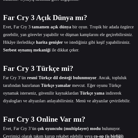
Far Cry 3 Açık Dünya mı?
Evet, Far Cry 3
tamamen açık dünya
bir oyun. Tropik bir adada özgürce
gezebilir, yan görevler yapabilir ve düşman kamplarını ele geçirebilirsiniz.
Hikâye ilerledikçe
harita genişler
ve istediğiniz gibi keşif yapabilirsiniz.
Serbest oynanış mekaniği
ile dikkat çeker.
Far Cry 3 Türkçe mi?
Far Cry 3’ün
resmî Türkçe dil desteği bulunmuyor
. Ancak, topluluk
tarafından hazırlanan
Türkçe yamalar
mevcut. Eğer oyunu Türkçe
oynamak isterseniz, güvenilir kaynaklardan
Türkçe yama
indirerek
diyalogları ve altyazıları anlayabilirsiniz. Menü ve altyazılar çevirilebilir.
Far Cry 3 Online Var mı?
Evet, Far Cry 3’ün
çok oyunculu (multiplayer) modu
bulunuyor.
Çevrimiçi olarak takım kurup rekabet edebilir veya
co-op (iş birliği)