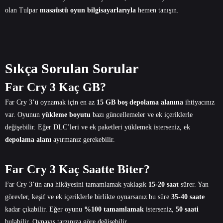
olan Tulpar
masaüstü oyun bilgisayarlarıyla
hemen tanışın.
Sıkça Sorulan Sorular
Far Cry 3 Kaç GB?
Far Cry 3’ü oynamak için en az
15 GB boş depolama alanına
ihtiyacınız
var. Oyunun
yükleme boyutu
bazı güncellemeler ve ek içeriklerle
değişebilir. Eğer DLC’leri ve ek paketleri yüklemek isterseniz, ek
depolama alanı
ayırmanız gerekebilir.
Far Cry 3 Kaç Saatte Biter?
Far Cry 3’ün ana hikâyesini tamamlamak yaklaşık
15-20 saat
sürer. Yan
görevler, keşif ve ek içeriklerle birlikte oynarsanız bu süre
35-40 saate
kadar çıkabilir. Eğer oyunu
%100 tamamlamak
isterseniz,
50 saati
bulabilir. Oynayış tarzınıza göre değişebilir.