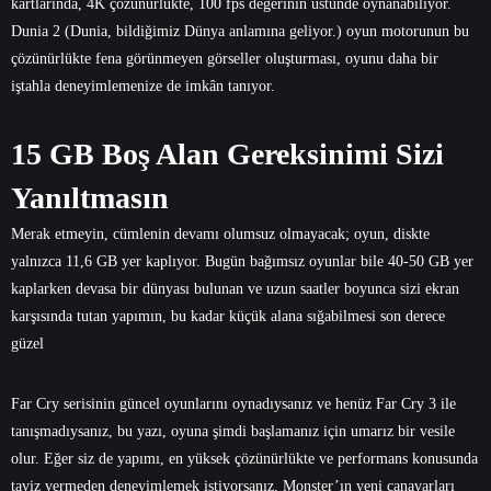
kartlarında, 4K çözünürlükte, 100 fps değerinin üstünde oynanabiliyor.
Dunia 2 (Dunia, bildiğimiz Dünya anlamına geliyor.) oyun motorunun bu
çözünürlükte fena görünmeyen görseller oluşturması, oyunu daha bir
iştahla deneyimlemenize de imkân tanıyor.
15 GB Boş Alan Gereksinimi Sizi
Yanıltmasın
Merak etmeyin, cümlenin devamı olumsuz olmayacak; oyun, diskte
yalnızca 11,6 GB yer kaplıyor. Bugün bağımsız oyunlar bile 40-50 GB yer
kaplarken devasa bir dünyası bulunan ve uzun saatler boyunca sizi ekran
karşısında tutan yapımın, bu kadar küçük alana sığabilmesi son derece
güzel
Far Cry serisinin güncel oyunlarını oynadıysanız ve henüz Far Cry 3 ile
tanışmadıysanız, bu yazı, oyuna şimdi başlamanız için umarız bir vesile
olur. Eğer siz de yapımı, en yüksek çözünürlükte ve performans konusunda
taviz vermeden deneyimlemek istiyorsanız, Monster’ın yeni canavarları