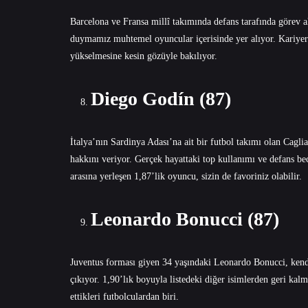
Barcelona ve Fransa millî takımında defans tarafında görev a
duymamız muhtemel oyuncular içerisinde yer alıyor. Kariyeri 
yükselmesine kesin gözüyle bakılıyor.
Diego Godín (87)
İtalya’nın Sardinya Adası’na ait bir futbol takımı olan Ca
hakkını veriyor. Gerçek hayattaki top kullanımı ve defans bec
arasına yerleşen 1,87’lik oyuncu, sizin de favoriniz olabilir.
Leonardo Bonucci (87)
Juventus forması giyen 34 yaşındaki Leonardo Bonucci, kendi
çıkıyor. 1,90’lık boyuyla listedeki diğer isimlerden geri kal
ettikleri futbolculardan biri.