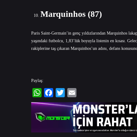
Marquinhos (87)
Paris Saint-Germain’in genç yıldızlarından Marquinhos lakapl
yaşındaki futbolcu, 1,83’lük boyuyla listenin en kısası. G
rakiplerine taş çıkaran Marquinhos’un adını, defans konus
Paylaş:
WhatsApp
Facebook
Twitter
Email