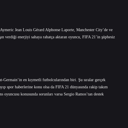
i Aymeric Jean Louis Gérard Alphonse Laporte, Manchester City’de ve
ın verdiği enerjiyi sahaya rahatça aktaran oyuncu, FIFA 21’in şüphesiz
-Germain’in en kıymetli futbolcularından biri. Şu sıralar gerçek
şayıp spor haberlerine konu olsa da FIFA 21 dünyasında rakip takım
ans oyuncusu konusunda sorunları varsa Sergio Ramos’tan destek