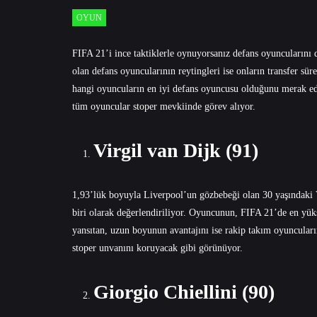
OYUN
FIFA 21’i ince taktiklerle oynuyorsanız defans oyuncularını
olan defans oyuncularının reytingleri ise onların transfer süre
hangi oyuncuların en iyi defans oyuncusu olduğunu merak edi
tüm oyuncular stoper mevkiinde görev alıyor.
Virgil van Dijk (91)
1,93’lük boyuyla Liverpool’un gözbebeği olan 30 yaşındaki V
biri olarak değerlendiriliyor. Oyuncunun, FIFA 21’de en yüks
yansıtan, uzun boyunun avantajını ise rakip takım oyuncuların
stoper unvanını koruyacak gibi görünüyor.
Giorgio Chiellini (90)