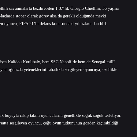
etkili savunmalarla bezdirebilen 1,87’lik Giorgio Chiellini, 36 yaşına
açlarda stoper olarak görev alsa da gerekli olduğunda mevki
ren oyuncu, FIFA 21’in defans konusundaki yıldızlarından biri.
nüşen Kalidou Koulibaly, hem SSC Napoli’de hem de Senegal millî
nattığınızda yeteneklerini rahatlıkla sergileyen oyuncuya, özellikle
k boyuyla rakip takım oyuncularını genellikle soğuk soğuk terletiyor.
fırsatta sergileyen oyuncu, çoğu oyun tutkununun gözden kaçırabildiği