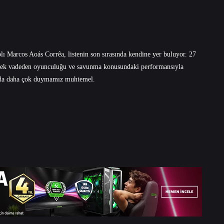
ı Marcos Aoás Corrêa, listenin son sırasında kendine yer buluyor. 27
elecek vadeden oyunculuğu ve savunma konusundaki performansıyla
unda daha çok duymamız muhtemel.