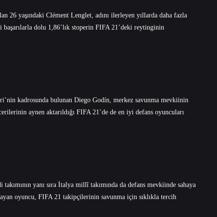
lan 26 yaşındaki Clément Lenglet, adını ilerleyen yıllarda daha fazla
başarılarla dolu 1,86’lık stoperin FIFA 21’deki reytinginin
gliari’nin kadrosunda bulunan Diego Godín, merkez savunma mevkiinin
erilerinin aynen aktarıldığı FIFA 21’de de en iyi defans oyuncuları
 takımının yanı sıra İtalya millî takımında da defans mevkiinde sahaya
mayan oyuncu, FIFA 21 takipçilerinin savunma için sıklıkla tercih