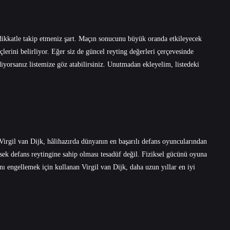
 dikkatle takip etmeniz şart. Maçın sonucunu büyük oranda etkileyecek
çlerini belirliyor. Eğer siz de güncel reyting değerleri çerçevesinde
yorsanız listemize göz atabilirsiniz. Unutmadan ekleyelim, listedeki
irgil van Dijk, hâlihazırda dünyanın en başarılı defans oyuncularından
ek defans reytingine sahip olması tesadüf değil. Fiziksel gücünü oyuna
ı engellemek için kullanan Virgil van Dijk, daha uzun yıllar en iyi