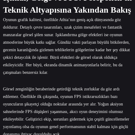
Teknik Altyapısına Yakından Bakış
Oyunun grafik kalitesi, özellikle Athia’nın geniş açık dünyasında göz
doldurur. Detaylı çevre tasarımları, uzak çizim mesafeleri ve fantastik
manzaralar görsel şölen sunar. Işıklandırma gölge efektleri ise oyunun
atmosferine büyük katkı sağlar. Gündüz vakti parlayan büyülü bitkilerden,
gecenin karanlığında gizlenen tehlikelerin gölgelerine kadar her şey dikkat
çekici detaycılık ile işlenir. Büyü efektleri de görsel olarak oldukça
etkileyicidir. Her büyü, ekranda dinamik animasyonlarla belirir, bu da
çatışmaları benzersiz kılar.
Görsel zenginliğin beraberinde getirdiği teknik zorluklar da göz ardı
edilemez. Özellikle ilk çıkışında, oyunun FPS istikrarsızlıkları bazı
oyuncuların şikayetçi olduğu noktalar arasında yer alır. Yoğun aksiyon
sahnelerinde FPS düşüşleri yaşanması, akıcı oyun deneyimini olumsuz
etkileyebilir. Geliştirici ekip, sorunları gidermek için çeşitli güncellemeler
yayınlamış olsa da oyunun genel performansının stabil kalması için güçlü
donanıma ihtiyaç duyulduğu açık.