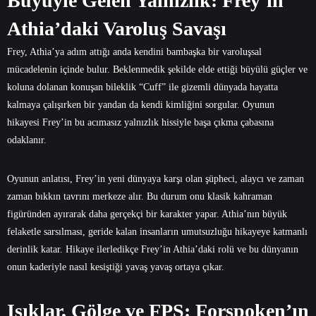
Büyüyle Gelen Yalnızlık: Frey’in
Athia’daki Varoluş Savaşı
Frey, Athia’ya adım attığı anda kendini bambaşka bir varoluşsal
mücadelenin içinde bulur. Beklenmedik şekilde elde ettiği büyülü güçler ve
koluna dolanan konuşan bileklik “Cuff” ile gizemli dünyada hayatta
kalmaya çalışırken bir yandan da kendi kimliğini sorgular. Oyunun
hikayesi Frey’in bu acımasız yalnızlık hissiyle başa çıkma çabasına
odaklanır.
Oyunun anlatısı, Frey’in yeni dünyaya karşı olan şüpheci, alaycı ve zaman
zaman bıkkın tavrını merkeze alır. Bu durum onu klasik kahraman
figüründen ayırarak daha gerçekçi bir karakter yapar. Athia’nın büyük
felaketle sarsılması, geride kalan insanların umutsuzluğu hikayeye katmanlı
derinlik katar. Hikaye ilerledikçe Frey’in Athia’daki rolü ve bu dünyanın
onun kaderiyle nasıl kesiştiği yavaş yavaş ortaya çıkar.
Işıklar, Gölge ve FPS: Forspoken’ın