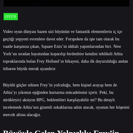
OYUN
Video oyun dünyası bazen sizi büyünün ve fantastik elementlerin iç içe
geçtiği yepyeni evrenlere davet eder. Forspoken da işte tam olarak bu
vaatle karşınıza çıkan, Square Enix’in iddialı yapımlarından biri. New
York’un sıradan hayatından koparılıp birdenbire kendini tehlikeli Athia
topraklarında bulan Frey Holland’ın hikayesi, daha ilk duyurulduğu andan
itibaren büyük merak uyandırır.
Büyülü güçler edinen Frey’in yolculuğu, hem kişisel arayışı hem de
Athia’yı yıkımın eşiğinden kurtarma mücadelesini içerir. Peki, bu
sürükleyici aksiyon RPG, beklentileri karşılayabilir mi? Bu detaylı
incelemede Athia’nın gizemli sokaklarına adım atacak, oyunun her köşesini
mercek altına alacağız.