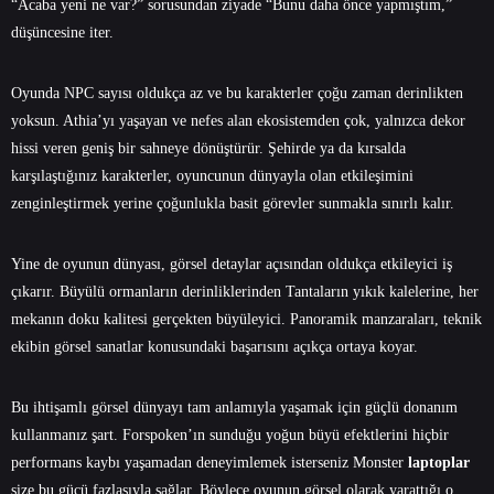
“Acaba yeni ne var?” sorusundan ziyade “Bunu daha önce yapmıştım,”
düşüncesine iter.
Oyunda NPC sayısı oldukça az ve bu karakterler çoğu zaman derinlikten
yoksun. Athia’yı yaşayan ve nefes alan ekosistemden çok, yalnızca dekor
hissi veren geniş bir sahneye dönüştürür. Şehirde ya da kırsalda
karşılaştığınız karakterler, oyuncunun dünyayla olan etkileşimini
zenginleştirmek yerine çoğunlukla basit görevler sunmakla sınırlı kalır.
Yine de oyunun dünyası, görsel detaylar açısından oldukça etkileyici iş
çıkarır. Büyülü ormanların derinliklerinden Tantaların yıkık kalelerine, her
mekanın doku kalitesi gerçekten büyüleyici. Panoramik manzaraları, teknik
ekibin görsel sanatlar konusundaki başarısını açıkça ortaya koyar.
Bu ihtişamlı görsel dünyayı tam anlamıyla yaşamak için güçlü donanım
kullanmanız şart. Forspoken’ın sunduğu yoğun büyü efektlerini hiçbir
performans kaybı yaşamadan deneyimlemek isterseniz Monster
laptoplar
size bu gücü fazlasıyla sağlar. Böylece oyunun görsel olarak yarattığı o