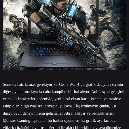
Şunu da hatırlatmak gerekiyor ki, Gears War 4’un grafik detayları serinin
diğer oyunlarına kıyasla daha komplike bir hal alıyor. Animasyon geçişleri
ve çoklu karakterler nedeniyle, yeni nesil ekran kartı, işlemci ve ramlere
sahip olan bilgisayarlara ihtiyaç duyuluyor. Hiç üzülmeyin çünkü, üst
düzey oyun deneyimi için geliştirilen Abra, Tulpar ve Semruk serisi
Monster Gaming laptoplar, bu harika oyunu en üst grafik ayarlarında,
yüksek çözünürlük ve fps değerleri ile akıcı bir şekilde oynayabilmenize