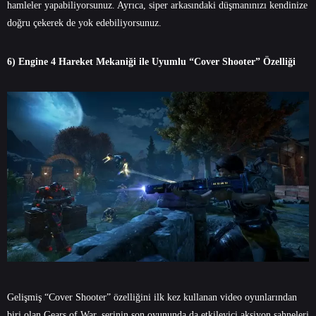
hamleler yapabiliyorsunuz. Ayrıca, siper arkasındaki düşmanınızı kendinize
doğru çekerek de yok edebiliyorsunuz.
6) Engine 4 Hareket Mekaniği ile Uyumlu “Cover Shooter” Özelliği
Gelişmiş “Cover Shooter” özelliğini ilk kez kullanan video oyunlarından
biri olan Gears of War, serinin son oyununda da etkileyici aksiyon sahneleri