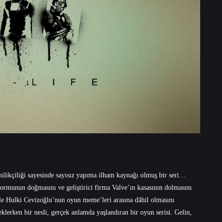
nilikçiliği sayesinde sayısız yapıma ilham kaynağı olmuş bir seri…
ormunun doğmasını ve geliştirici firma Valve’ın kasasının dolmasını
ile Hulki Cevizoğlu’nun oyun meme’leri arasına dâhil olmasını
rken bir nesli, gerçek anlamda yaşlandıran bir oyun serisi. Gelin,