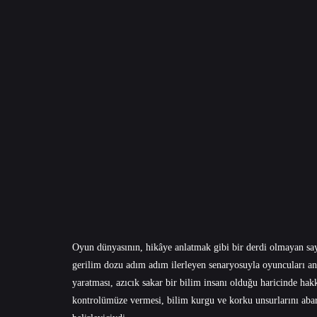
Oyun dünyasının, hikâye anlatmak gibi bir derdi olmayan say
gerilim dozu adım adım ilerleyen senaryosuyla oyuncuları anı
yaratması, azıcık sakar bir bilim insanı olduğu haricinde h
kontrolümüze vermesi, bilim kurgu ve korku unsurlarını abar