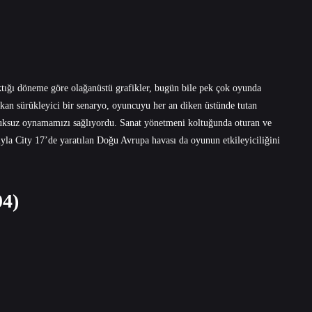
ıktığı döneme göre olağanüstü grafikler, bugün bile pek çok oyunda
kan sürükleyici bir senaryo, oyuncuyu her an diken üstünde tutan
soluksuz oynamamızı sağlıyordu. Sanat yönetmeni koltuğunda oturan ve
yla City 17’de yaratılan Doğu Avrupa havası da oyunun etkileyiciliğini
04)