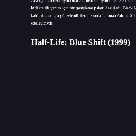
Ana oyunun hem oyunculardan hem de oyun otoritelerinden ald
birlikte ilk yapım için bir genişleme paketi hazırladı. Blac
kaldırılması için görevlendirilen takımda bulunan Adrian S
etkileyiciydi.
Half-Life: Blue Shift (1999)