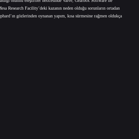
ığı olumlu eleştiriler neticesinde Valve, Gearbox Software ile
k Mesa Research Facility’deki kazanın neden olduğu sorunların ortadan
hephard’ın gözlerinden oynanan yapım, kısa sürmesine rağmen oldukça