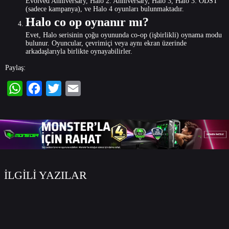
Evolved Anniversary, Halo 2: Anniversary, Halo 3, Halo 3: ODST
(sadece kampanya), ve Halo 4 oyunları bulunmaktadır.
Halo co op oynanır mı?
Evet, Halo serisinin çoğu oyununda co-op (işbirlikli) oynama modu
bulunur. Oyuncular, çevrimiçi veya aynı ekran üzerinde
arkadaşlarıyla birlikte oynayabilirler.
Paylaş:
WhatsApp
Facebook
Twitter
Email
İLGİLİ YAZILAR