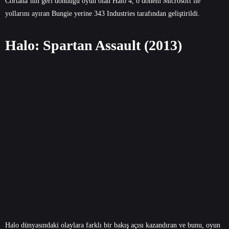
Cortana’nın geri döndüğü oyun olan Halo 4, o dönem Microsoft ile
yollarını ayıran Bungie yerine 343 Industries tarafından geliştirildi.
Halo: Spartan Assault (2013)
Halo dünyasındaki olaylara farklı bir bakış açısı kazandıran ve bunu, oyun