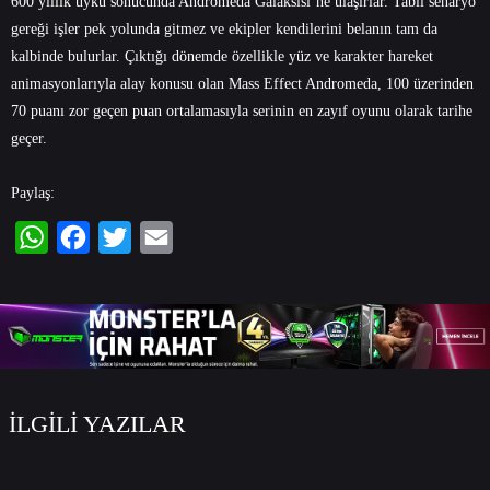
600 yıllık uyku sonucunda Andromeda Galaksisi’ne ulaşırlar. Tabii senaryo
gereği işler pek yolunda gitmez ve ekipler kendilerini belanın tam da
kalbinde bulurlar. Çıktığı dönemde özellikle yüz ve karakter hareket
animasyonlarıyla alay konusu olan Mass Effect Andromeda, 100 üzerinden
70 puanı zor geçen puan ortalamasıyla serinin en zayıf oyunu olarak tarihe
geçer.
Paylaş:
WhatsApp
Facebook
Twitter
Email
İLGİLİ YAZILAR