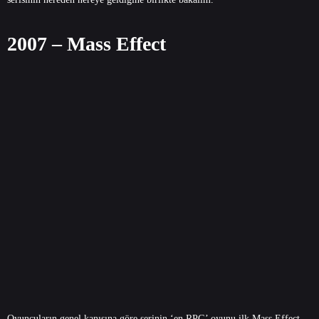
2007 – Mass Effect
Oyuncuların genel kanısına göre serinin ‘en RPG’ oyunu ilk Mass Effect.