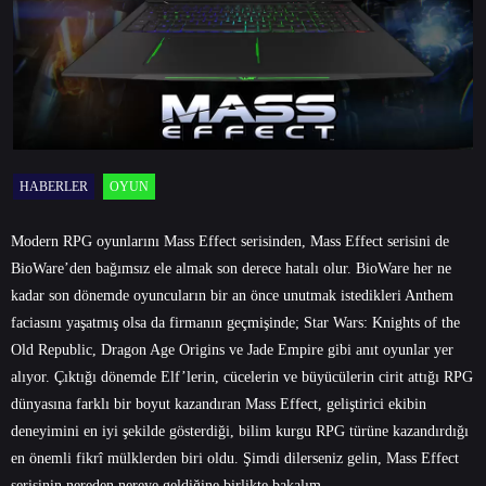
HABERLER
OYUN
Modern RPG oyunlarını Mass Effect serisinden, Mass Effect serisini de
BioWare’den bağımsız ele almak son derece hatalı olur. BioWare her ne
kadar son dönemde oyuncuların bir an önce unutmak istedikleri Anthem
faciasını yaşatmış olsa da firmanın geçmişinde; Star Wars: Knights of the
Old Republic, Dragon Age Origins ve Jade Empire gibi anıt oyunlar yer
alıyor. Çıktığı dönemde Elf’lerin, cücelerin ve büyücülerin cirit attığı RPG
dünyasına farklı bir boyut kazandıran Mass Effect, geliştirici ekibin
deneyimini en iyi şekilde gösterdiği, bilim kurgu RPG türüne kazandırdığı
en önemli fikrî mülklerden biri oldu. Şimdi dilerseniz gelin, Mass Effect
serisinin nereden nereye geldiğine birlikte bakalım.