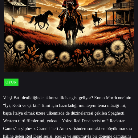
OYUN
Vahşi Batı denildiğinde aklınıza ilk hangisi geliyor? Ennio Morricone’nin
“İyi, Kötü ve Çirkin” filmi için hazırladığı muhteşem tema müziği mi,
başta İtalya olmak üzere ülkemizde de düzinelercesi çekilen Spaghetti
Western türü filmler mi, yoksa… Yoksa Red Dead serisi mi? Rockstar
Games’in şüphesiz Grand Theft Auto serisinden sonraki en büyük markası
hâline gelen Red Dead serisi, içeriği ve sunumuyla bir döneme damgasını