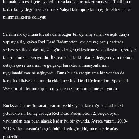
bulmak için eski çete üyelerini ortadan kaldırmak zorundaydı. Tabii bu o
kadar kolay değildi ve acımasız Vahşi Batı toprakları, çeşitli tehlikeler ve
bilinmezliklerle doluydu.
Serinin ilk oyununa kıyasla daha özgür bir oynanış sunan ve açık dünya
yapısıyla ilgi çeken Red Dead Redemption, oyuncuya; geniş haritada
serbest şekilde dolaşma, yan görevler gerçekleştirme ve etkileşimli çevreyle
tanışma imkânı veriyordu. İlk oyundan farklı olarak değişen oyun motoru;
detaylı çevre tasarımı ve gerçekçi karakter animasyonlarının
uygulanabilmesini sağlıyordu. Buna bir de zengin ama bir yönden de
karanlık hikâye anlatımı da eklenince Red Dead Redemption, Spaghetti
Western filmlerinin dijital dünyadaki iz düşümü hâline geliyordu.
Rockstar Games’in sanat tasarımı ve hikâye anlatıcılığı cephesindeki
yeteneklerini konuşturduğu Red Dead Redemption 2, birçok oyun
yayınından tam puan alacak kadar iyi bir oyundu. Ayrıca yapım, 2010-
2012 yılları arasında birçok ödüle layık görüldü, nicesine de aday
gösterildi.