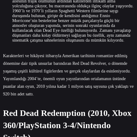
ailesinin trajik ölümünün ardından katillerden intikam alma
yolculuğuna çıkıyor, bu macerasında oldukça ilginç olaylar yaşıyordu.
1960’lı ve 1970’li yılların Spaghetti Western filmlerine saygı
duruşunda bulunan, girişte de kendisini andığımız Ennio
Morricone’nin bestelerine benzer müzik parçalarıyla güçlü bir
atmosfer oluşturan yapımda, serinin sonraki oyunlarında da
kullanılacak olan Dead Eye özelliği bulunuyordu. Zamanı yavaşlatıp
düşmanları daha kolay öldürmeyi sağlayan bu özellik, aynı zamanda
sinematik çatışma sahnelerinin oluşmasını da mümkün kılıyordu.
Karakterleri ve hikâyesi itibarıyla Amerikan tarihinin romantize edilmiş
dönemine dair tipik unsurlar barındıran Red Dead Revolver, o dönemde
yaşamış çeşitli kültürel figürlerden ve gerçek olaylardan da esinleniyordu.
Yayımlandığı 2004’te, önemli oyun yayınlarından ortalamanın üstünde
puanlar alan oyun, 2010 yılına kadar 1 milyon satış sayısına çok yaklaştı ve
920 bin adet sattı.
Red Dead Redemption (2010, Xbox
360/PlayStation 3-4/Nintendo