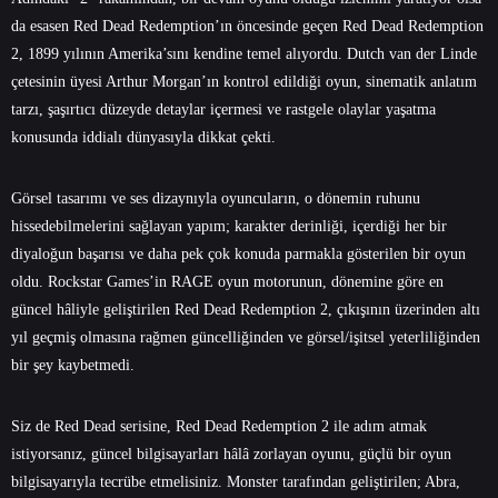
da esasen Red Dead Redemption’ın öncesinde geçen Red Dead Redemption
2, 1899 yılının Amerika’sını kendine temel alıyordu. Dutch van der Linde
çetesinin üyesi Arthur Morgan’ın kontrol edildiği oyun, sinematik anlatım
tarzı, şaşırtıcı düzeyde detaylar içermesi ve rastgele olaylar yaşatma
konusunda iddialı dünyasıyla dikkat çekti.
Görsel tasarımı ve ses dizaynıyla oyuncuların, o dönemin ruhunu
hissedebilmelerini sağlayan yapım; karakter derinliği, içerdiği her bir
diyaloğun başarısı ve daha pek çok konuda parmakla gösterilen bir oyun
oldu. Rockstar Games’in RAGE oyun motorunun, dönemine göre en
güncel hâliyle geliştirilen Red Dead Redemption 2, çıkışının üzerinden altı
yıl geçmiş olmasına rağmen güncelliğinden ve görsel/işitsel yeterliliğinden
bir şey kaybetmedi.
Siz de Red Dead serisine, Red Dead Redemption 2 ile adım atmak
istiyorsanız, güncel bilgisayarları hâlâ zorlayan oyunu, güçlü bir oyun
bilgisayarıyla tecrübe etmelisiniz. Monster tarafından geliştirilen;
Abra
,