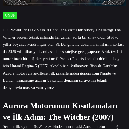
OYUN
CD Projekt RED ekibinin 2007 yılında kısıtlı bir bütçeyle başlattığı The
Witcher projesi teknik anlamda her zaman zorlu bir sınav oldu. Stüdyo
yıllar boyunca kendi inşası olan REDengine ile donanım sınırlarını zorlasa
da 2026 yılı itibarıyla bambaşka bir stratejiye geçiş yapıyor. Artık tescilli
motor inadı bitti. Şirket yeni nesil Project Polaris kod adlı dördüncü oyun
için Unreal Engine 5 (UE5) teknolojisini kullanıyor. Rivyalı Geralt’ın
Aurora motoruyla şekillenen ilk piksellerinden günümüzün Nanite ve
Lumen mimarisine uzanan bu sancılı donanım serüvenini teknik
detaylarıyla masaya yatırıyoruz.
Aurora Motorunun Kısıtlamaları
ve İlk Adım: The Witcher (2007)
Serinin ilk oyunu BioWare ekibinden alınan eski Aurora motorunun ağır