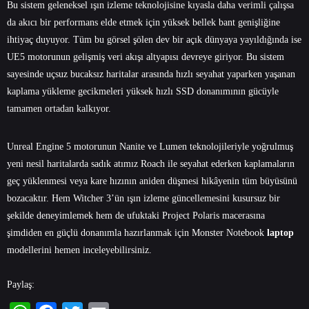
Bu sistem geleneksel ışın izleme teknolojisine kıyasla daha verimli çalışsa
da akıcı bir performans elde etmek için yüksek bellek bant genişliğine
ihtiyaç duyuyor. Tüm bu görsel şölen dev bir açık dünyaya yayıldığında ise
UE5 motorunun gelişmiş veri akışı altyapısı devreye giriyor. Bu sistem
sayesinde uçsuz bucaksız haritalar arasında hızlı seyahat yaparken yaşanan
kaplama yükleme gecikmeleri yüksek hızlı SSD donanımının gücüyle
tamamen ortadan kalkıyor.
Unreal Engine 5 motorunun Nanite ve Lumen teknolojileriyle yoğrulmuş
yeni nesil haritalarda sadık atımız Roach ile seyahat ederken kaplamaların
geç yüklenmesi veya kare hızının aniden düşmesi hikâyenin tüm büyüsünü
bozacaktır. Hem Witcher 3’ün ışın izleme güncellemesini kusursuz bir
şekilde deneyimlemek hem de ufuktaki Project Polaris macerasına
şimdiden en güçlü donanımla hazırlanmak için Monster Notebook
laptop
modellerini hemen inceleyebilirsiniz.
Paylaş: