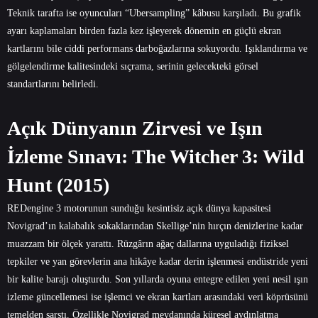
Teknik tarafta ise oyuncuları “Ubersampling” kâbusu karşıladı. Bu grafik
ayarı kaplamaları birden fazla kez işleyerek dönemin en güçlü ekran
kartlarını bile ciddi performans darboğazlarına sokuyordu. Işıklandırma ve
gölgelendirme kalitesindeki sıçrama, serinin gelecekteki görsel
standartlarını belirledi.
Açık Dünyanın Zirvesi ve Işın
İzleme Sınavı: The Witcher 3: Wild
Hunt (2015)
REDengine 3 motorunun sunduğu kesintisiz açık dünya kapasitesi
Novigrad’ın kalabalık sokaklarından Skellige’nin hırçın denizlerine kadar
muazzam bir ölçek yarattı. Rüzgârın ağaç dallarına uyguladığı fiziksel
tepkiler ve yan görevlerin ana hikâye kadar derin işlenmesi endüstride yeni
bir kalite barajı oluşturdu. Son yıllarda oyuna entegre edilen yeni nesil ışın
izleme güncellemesi ise işlemci ve ekran kartları arasındaki veri köprüsünü
temelden sarstı. Özellikle Novigrad meydanında küresel aydınlatma