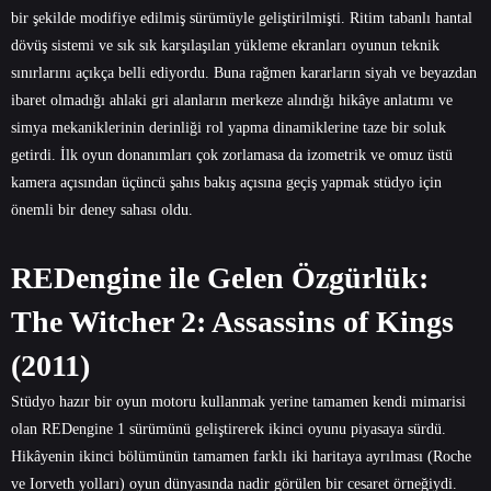
bir şekilde modifiye edilmiş sürümüyle geliştirilmişti. Ritim tabanlı hantal
dövüş sistemi ve sık sık karşılaşılan yükleme ekranları oyunun teknik
sınırlarını açıkça belli ediyordu. Buna rağmen kararların siyah ve beyazdan
ibaret olmadığı ahlaki gri alanların merkeze alındığı hikâye anlatımı ve
simya mekaniklerinin derinliği rol yapma dinamiklerine taze bir soluk
getirdi. İlk oyun donanımları çok zorlamasa da izometrik ve omuz üstü
kamera açısından üçüncü şahıs bakış açısına geçiş yapmak stüdyo için
önemli bir deney sahası oldu.
REDengine ile Gelen Özgürlük:
The Witcher 2: Assassins of Kings
(2011)
Stüdyo hazır bir oyun motoru kullanmak yerine tamamen kendi mimarisi
olan REDengine 1 sürümünü geliştirerek ikinci oyunu piyasaya sürdü.
Hikâyenin ikinci bölümünün tamamen farklı iki haritaya ayrılması (Roche
ve Iorveth yolları) oyun dünyasında nadir görülen bir cesaret örneğiydi.