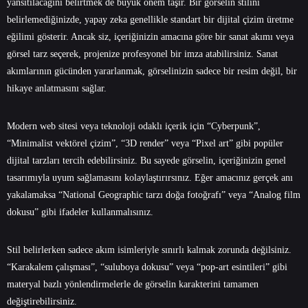
yansıtılacağını belirtmek de büyük önem taşır. Bir görselin stilini
belirlemediğinizde, yapay zeka genellikle standart bir dijital çizim üretme
eğilimi gösterir. Ancak siz, içeriğinizin amacına göre bir sanat akımı veya
görsel tarz seçerek, projenize profesyonel bir imza atabilirsiniz. Sanat
akımlarının gücünden yararlanmak, görselinizin sadece bir resim değil, bir
hikaye anlatmasını sağlar.
Modern web sitesi veya teknoloji odaklı içerik için “Cyberpunk”,
“Minimalist vektörel çizim”, “3D render” veya “Pixel art” gibi popüler
dijital tarzları tercih edebilirsiniz. Bu sayede görselin, içeriğinizin genel
tasarımıyla uyum sağlamasını kolaylaştırırsınız. Eğer amacınız gerçek anı
yakalamaksa “National Geographic tarzı doğa fotoğrafı” veya “Analog film
dokusu” gibi ifadeler kullanmalısınız.
Stil belirlerken sadece akım isimleriyle sınırlı kalmak zorunda değilsiniz.
“Karakalem çalışması”, “suluboya dokusu” veya “pop-art esintileri” gibi
materyal bazlı yönlendirmelerle de görselin karakterini tamamen
değiştirebilirsiniz.