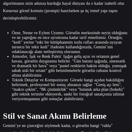
algoritmanın sizin adınıza kurduğu hayal dünyası da o kadar isabetli olur.
Kusursuz görsel komutu (prompt) hazırlarken şu üç temel yapı taşını
derinleştirebilirsiniz:
Özne, Nesne ve Eylem Uyumu: Görselin merkezinde neyin olduğunu
ve ne yaptığını en ince ayrıntısına kadar tarif etmelisiniz. Örneğin;
“kedi” yerine “eski bir kütüphanenin tozlu rafları arasında uyuyan
turuncu bir tekir kedi” ifadesini kullandığınızda, Gemini’nin
odaklanacağı alanı netleştirmiş olursunuz.
Atmosfer, Işık ve Renk Paleti: Işığın geliş açısı ve ortamın genel
havası, görselin duygusunu belirler. “Gün batımı ışığında, sinematik
ve dramatik bir hava” veya “pastel renklerin hakim olduğu, yumuşak
sabah sisli bir ortam” gibi betimlemelerle görselin ruhunu kontrol
altına alabilirsiniz.
Teknik Detaylar ve Kompozisyon: Görsele hangi açıdan bakıldığını
belirtmek, profesyonel bir sonuç almanızı sağlar. “Geniş açı lens”,
“makro çekim”, “8K çözünürlük” veya “bulanık arka plan (bokeh)”
gibi teknik terimler ekleyerek, sanki bir fotoğraf sanatçısına talimat
veriyormuşsunuz gibi sonuçlar alabilirsiniz.
Stil ve Sanat Akımı Belirleme
Gemini’ye ne çizeceğini söylemek kadar, o görselin hangi “ruhla”