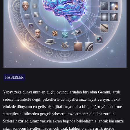
HABERLER
Yapay zeka dünyasının en güçlü oyuncularından biri olan Gemini, artık
sadece metinlerle değil, piksellerle de hayallerinize hayat veriyor. Fakat
elinizde dünyanın en gelişmiş dijital fırçası olsa bile, doğru yönlendirme
stratejilerini bilmeden gerçek şahesere imza atmanız oldukça zordur.
Sizlere hazırladığımız yazıyla ekran başında beklediğiniz, ancak karşınıza
çıkan sonucun hayallerinizden çok uzak kaldığı o anları artık geride