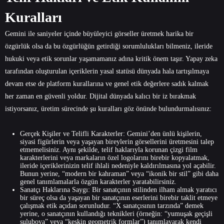
Kuralları
Gemini ile saniyeler içinde büyüleyici görseller üretmek harika bir
özgürlük olsa da bu özgürlüğün getirdiği sorumlulukları bilmeniz, ileride
hukuki veya etik sorunlar yaşamamanız adına kritik önem taşır. Yapay zeka
tarafından oluşturulan içeriklerin yasal statüsü dünyada hala tartışılmaya
devam etse de platform kurallarına ve genel etik değerlere sadık kalmak
her zaman en güvenli yoldur. Dijital dünyada kalıcı bir iz bırakmak
istiyorsanız, üretim sürecinde şu kuralları göz önünde bulundurmalısınız:
Gerçek Kişiler ve Telifli Karakterler: Gemini’den ünlü kişilerin,
siyasi figürlerin veya yaşayan bireylerin görsellerini üretmesini talep
etmemelisiniz. Aynı şekilde, telif haklarıyla korunan çizgi film
karakterlerini veya markaların özel logolarını birebir kopyalatmak,
ileride içeriklerinizin telif ihlali nedeniyle kaldırılmasına yol açabilir.
Bunun yerine, “modern bir kahraman” veya “ikonik bir stil” gibi daha
genel tanımlamalarla özgün karakterler yaratabilirsiniz.
Sanatçı Haklarına Saygı: Bir sanatçının stilinden ilham almak yaratıcı
bir süreç olsa da yaşayan bir sanatçının eserlerini birebir taklit etmeye
çalışmak etik açıdan sorunludur. “X sanatçısının tarzında” demek
yerine, o sanatçının kullandığı teknikleri (örneğin: “yumuşak geçişli
suluboya” veya “keskin geometrik formlar”) tanımlayarak kendi