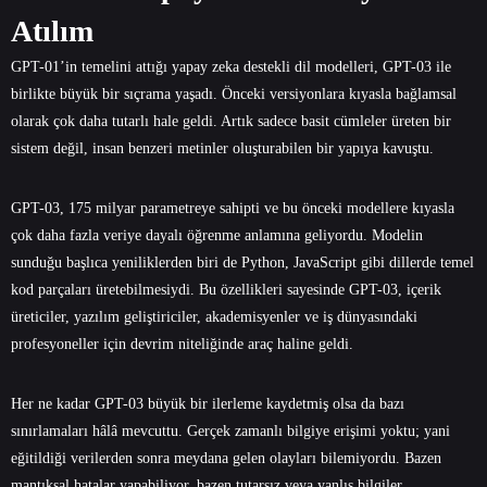
Atılım
GPT-01’in temelini attığı yapay zeka destekli dil modelleri, GPT-03 ile
birlikte büyük bir sıçrama yaşadı. Önceki versiyonlara kıyasla bağlamsal
olarak çok daha tutarlı hale geldi. Artık sadece basit cümleler üreten bir
sistem değil, insan benzeri metinler oluşturabilen bir yapıya kavuştu.
GPT-03, 175 milyar parametreye sahipti ve bu önceki modellere kıyasla
çok daha fazla veriye dayalı öğrenme anlamına geliyordu. Modelin
sunduğu başlıca yeniliklerden biri de Python, JavaScript gibi dillerde temel
kod parçaları üretebilmesiydi. Bu özellikleri sayesinde GPT-03, içerik
üreticiler, yazılım geliştiriciler, akademisyenler ve iş dünyasındaki
profesyoneller için devrim niteliğinde araç haline geldi.
Her ne kadar GPT-03 büyük bir ilerleme kaydetmiş olsa da bazı
sınırlamaları hâlâ mevcuttu. Gerçek zamanlı bilgiye erişimi yoktu; yani
eğitildiği verilerden sonra meydana gelen olayları bilemiyordu. Bazen
mantıksal hatalar yapabiliyor, bazen tutarsız veya yanlış bilgiler