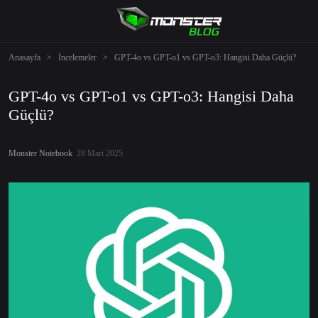
Anasayfa
>
İncelemeler
>
GPT-4o vs GPT-o1 vs GPT-o3: Hangisi Daha Güçlü?
GPT-4o vs GPT-o1 vs GPT-o3: Hangisi Daha
Güçlü?
Monster Notebook
28 Mart 2025