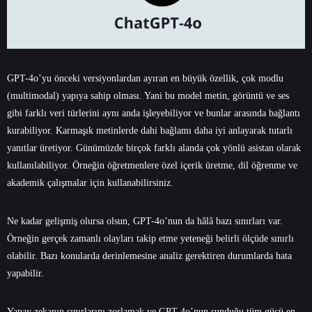
GPT-4o’yu önceki versiyonlardan ayıran en büyük özellik, çok modlu
(multimodal) yapıya sahip olması. Yani bu model metin, görüntü ve ses
gibi farklı veri türlerini aynı anda işleyebiliyor ve bunlar arasında bağlantı
kurabiliyor. Karmaşık metinlerde dahi bağlamı daha iyi anlayarak tutarlı
yanıtlar üretiyor. Günümüzde birçok farklı alanda çok yönlü asistan olarak
kullanılabiliyor. Örneğin öğretmenlere özel içerik üretme, dil öğrenme ve
akademik çalışmalar için kullanabilirsiniz.
Ne kadar gelişmiş olursa olsun, GPT-4o’nun da hâlâ bazı sınırları var.
Örneğin gerçek zamanlı olayları takip etme yeteneği belirli ölçüde sınırlı
olabilir. Bazı konularda derinlemesine analiz gerektiren durumlarda hata
yapabilir.
Yapay zekanın sınırlarını zorlamak ve GPT-4o’nun sunduğu tüm gücü en