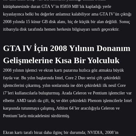
kütüphanesinde duran GTA V’in 85859 MB’lık kapladığı yerle
kıyaslayınca belki bu değerler anlamsız kalabiliyor ama GTA IV’ün çıktığı
2008 yılında 15 küsur GB disk alanı, hiç de küçük bir alan değildi. Sonuç
itibarıyla disk tarafında hemen herkesin bilgisayarı sınıfı geçecektir.
GTA IV İçin 2008 Yılının Donanım
Gelişmelerine Kısa Bir Yolculuk
2008 yılının işlemci ve ekran kartı pazarına hızlıca göz atmakta büyük
fayda var. Bu yılın başlarında Intel, Core 2 Duo serisi çift çekirdekli
işlemcilerini çıkarmış, yılın sonlarında ise dört çekirdekli ilk nesil Core
i7’leri kullanıcılarla buluşturmuş. Arada Celeron ve Pentium işlemciler var
elbette. AMD tarafı da çift, üç ve dört çekirdekli Phenom işlemcilerle Intel
karşısında tutunmaya çalışmış, Athlon 64’ler aracılığıyla Celeron ve
Pentium’larla mücadelesini sürdürmüş.
Ekran kartı tarafı biraz daha ilginç bir durumda; NVIDIA, 2008’in