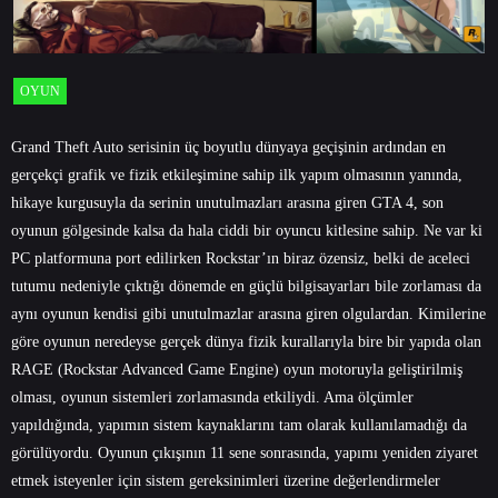
OYUN
Grand Theft Auto serisinin üç boyutlu dünyaya geçişinin ardından en
gerçekçi grafik ve fizik etkileşimine sahip ilk yapım olmasının yanında,
hikaye kurgusuyla da serinin unutulmazları arasına giren GTA 4, son
oyunun gölgesinde kalsa da hala ciddi bir oyuncu kitlesine sahip. Ne var ki
PC platformuna port edilirken Rockstar’ın biraz özensiz, belki de aceleci
tutumu nedeniyle çıktığı dönemde en güçlü bilgisayarları bile zorlaması da
aynı oyunun kendisi gibi unutulmazlar arasına giren olgulardan. Kimilerine
göre oyunun neredeyse gerçek dünya fizik kurallarıyla bire bir yapıda olan
RAGE (Rockstar Advanced Game Engine) oyun motoruyla geliştirilmiş
olması, oyunun sistemleri zorlamasında etkiliydi. Ama ölçümler
yapıldığında, yapımın sistem kaynaklarını tam olarak kullanılamadığı da
görülüyordu. Oyunun çıkışının 11 sene sonrasında, yapımı yeniden ziyaret
etmek isteyenler için sistem gereksinimleri üzerine değerlendirmeler