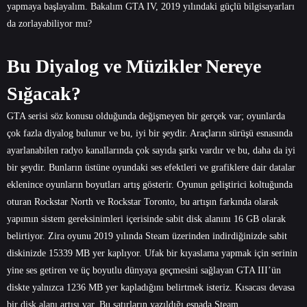
yapmaya başlayalım. Bakalım GTA IV, 2019 yılındaki güçlü bilgisayarları
da zorlayabiliyor mu?
Bu Diyalog ve Müzikler Nereye
Sığacak?
GTA serisi söz konusu olduğunda değişmeyen bir gerçek var; oyunlarda
çok fazla diyalog bulunur ve bu, iyi bir şeydir. Araçların sürüşü esnasında
ayarlanabilen radyo kanallarında çok sayıda şarkı vardır ve bu, daha da iyi
bir şeydir. Bunların üstüne oyundaki ses efektleri ve grafiklere dair datalar
eklenince oyunların boyutları artış gösterir. Oyunun geliştirici koltuğunda
oturan Rockstar North ve Rockstar Toronto, bu artışın farkında olarak
yapımın sistem gereksinimleri içerisinde sabit disk alanını 16 GB olarak
belirtiyor. Zira oyunu 2019 yılında Steam üzerinden indirdiğinizde sabit
diskinizde 15339 MB yer kaplıyor. Ufak bir kıyaslama yapmak için serinin
yine ses getiren ve üç boyutlu dünyaya geçmesini sağlayan GTA III’ün
diskte yalnızca 1236 MB yer kapladığını belirtmek isteriz. Kısacası devasa
bir disk alanı artışı var. Bu satırların yazıldığı esnada Steam