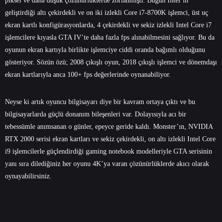
piksel ve daha düşük çözünürlüklerde zorlanmıştı. Bugün Intel’in
geliştirdiği altı çekirdekli ve on iki izlekli Core i7-8700K işlemci, üst uç
ekran kartlı konfigürasyonlarda, 4 çekirdekli ve sekiz izlekli Intel Core i7
işlemcilere kıyasla GTA IV’te daha fazla fps alınabilmesini sağlıyor. Bu da
oyunun ekran kartıyla birlikte işlemciye ciddi oranda bağımlı olduğunu
gösteriyor. Sözün özü; 2008 çıkışlı oyun, 2018 çıkışlı işlemci ve dönemdaşı
ekran kartlarıyla anca 100+ fps değerlerinde oynanabiliyor.
Neyse ki artık oyuncu bilgisayarı diye bir kavram ortaya çıktı ve bu
bilgisayarlarda güçlü donanım bileşenleri var. Dolayısıyla acı bir
tebessümle anımsanan o günler, epeyce geride kaldı. Monster’ın, NVIDIA
RTX 2000 serisi ekran kartları ve sekiz çekirdekli, on altı izlekli Intel Core
i9 işlemcilerle güçlendirdiği gaming notebook modelleriyle GTA serisinin
yanı sıra dilediğiniz her oyunu 4K’ya varan çözünürlüklerde akıcı olarak
oynayabilirsiniz.