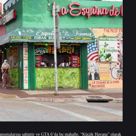
nsımalarına sahiptir ve GTA 6’da bu mahalle, “Küçük Havana” olarak