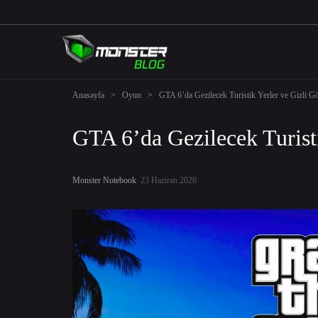
Anasayfa
>
Oyun
>
GTA 6’da Gezilecek Turistik Yerler ve Gizli 
GTA 6’da Gezilecek Turist
Monster Notebook
23 Haziran 2026