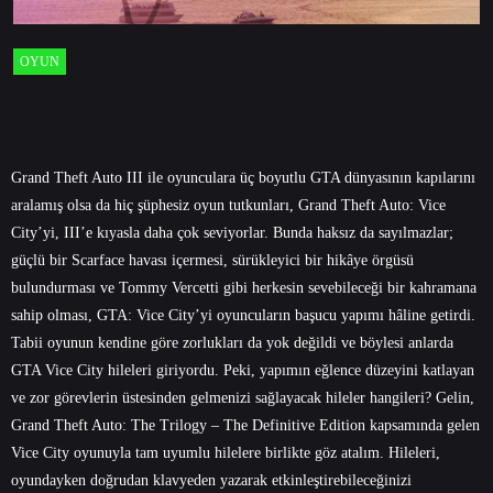
OYUN
Grand Theft Auto III ile oyunculara üç boyutlu GTA dünyasının kapılarını
aralamış olsa da hiç şüphesiz oyun tutkunları, Grand Theft Auto: Vice
City’yi, III’e kıyasla daha çok seviyorlar. Bunda haksız da sayılmazlar;
güçlü bir Scarface havası içermesi, sürükleyici bir hikâye örgüsü
bulundurması ve Tommy Vercetti gibi herkesin sevebileceği bir kahramana
sahip olması, GTA: Vice City’yi oyuncuların başucu yapımı hâline getirdi.
Tabii oyunun kendine göre zorlukları da yok değildi ve böylesi anlarda
GTA Vice City hileleri giriyordu. Peki, yapımın eğlence düzeyini katlayan
ve zor görevlerin üstesinden gelmenizi sağlayacak hileler hangileri? Gelin,
Grand Theft Auto: The Trilogy – The Definitive Edition kapsamında gelen
Vice City oyunuyla tam uyumlu hilelere birlikte göz atalım. Hileleri,
oyundayken doğrudan klavyeden yazarak etkinleştirebileceğinizi