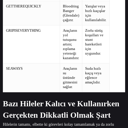
GETTHEREQUICKLY
Bloodring
Yarışlar veya
Banger
hızlı kaçışlar
(Glendale)
için
çağırır.
kullanılabilir.
GRIPISEVERYTHING
Araçların
Zorlu sürüş
yol
koşulları ve
tutuşunu
stunt
artırır,
hareketleri
zıplama
için
yeteneği
uygundur.
kazandırır.
SEAWAYS
Araçların
Suda hızlı
su
kaçış veya
üstünde
eğlence
gitmesini
amaçlıdır.
sağlar.
Bazı Hileler Kalıcı ve Kullanırken
Gerçekten Dikkatli Olmak Şart
Hilelerin tamamı, elbette ki görevleri kolay tamamlamak ya da zorlu