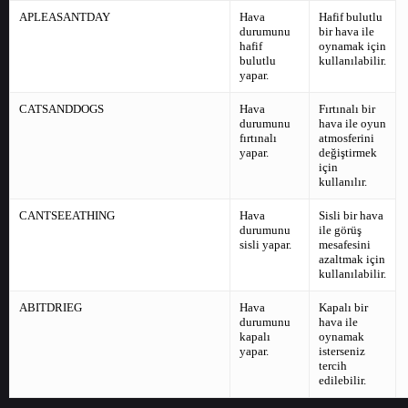
APLEASANTDAY
Hava
Hafif bulutlu
durumunu
bir hava ile
hafif
oynamak için
bulutlu
kullanılabilir.
yapar.
CATSANDDOGS
Hava
Fırtınalı bir
durumunu
hava ile oyun
fırtınalı
atmosferini
yapar.
değiştirmek
için
kullanılır.
CANTSEEATHING
Hava
Sisli bir hava
durumunu
ile görüş
sisli yapar.
mesafesini
azaltmak için
kullanılabilir.
ABITDRIEG
Hava
Kapalı bir
durumunu
hava ile
kapalı
oynamak
yapar.
isterseniz
tercih
edilebilir.