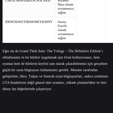
CHEATSHAVEBEENCRACKED
Ricardo
Diaz olarak
oynamanızı
sağlar.
IDONTHAVETHEMONEYSONNY
Sonny
Forelli
olarak
oynamanızı
sağlar.
Eğer siz de Grand Theft Auto: The Trilogy – The Definitive Edition’ı
edindiyseniz ve bu hileleri uygulamak için fırsat kolluyorsanız, hem
oyunun hem de hilelerin keyfini tam olarak çıkarabilmeniz için gerçekten
güçlü bir oyun bilgisayarı kullanmanız gerekli. Monster tarafından
geliştirilen; Abra, Tulpar ve Semruk
oyun bilgisayarları
, sadece yenilenen
GTA klasiklerini değil güncel tüm oyunları, yüksek çözünürlükte ve ileri
düzey fps değerlerinde çalıştırıyor.