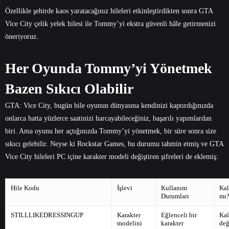
Özellikle şehirde kaos yaratacağınız hileleri etkinleştirdikten sonra GTA
Vice City çelik yelek hilesi ile Tommy’yi ekstra güvenli hâle getirmenizi
öneriyoruz.
Her Oyunda Tommy’yi Yönetmek
Bazen Sıkıcı Olabilir
GTA: Vice City, bugün bile oyunun dünyasına kendinizi kaptırdığınızda
onlarca hatta yüzlerce saatinizi harcayabileceğiniz, başarılı yapımlardan
biri. Ama oyunu her açtığınızda Tommy’yi yönetmek, bir süre sonra size
sıkıcı gelebilir. Neyse ki Rockstar Games, bu durumu tahmin etmiş ve GTA
Vice City hileleri PC içine karakter modeli değiştiren şifreleri de eklemiş:
Hile Kodu
İşlevi
Kullanım
Kal
Durumları
mı
STILLLIKEDRESSINGUP
Karakter
Eğlenceli bir
Kal
modelini
karakter
değ