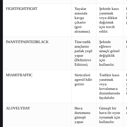
FIGHTFIGHTFIGHT
Yayalar
Şehirde kaos
arasında
yaratmak
kavga
veya dikkat
çıkartır
dağıtmak
(geri
için tercih
alınamaz).
edilir.
IWANTITPAINTEDBLACK
Tüm trafik
Şehirde
araçlarını
eğlence
parlak yeşil
amaçlı görsel
yapar
değişiklik
(Definitive
için
Edition).
kullanılır.
MIAMITRAFFIC
Sürücüleri
Trafikte kaos
agresif hâle
yaratmak
getirir.
veya
kovalamaca
durumlarında
faydalıdır.
ALOVELYDAY
Hava
Güneşli bir
durumunu
hava ile oyun
güneşli
oynamak için
yapar.
kullanılır.