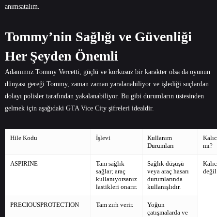
anımsatalım.
Tommy’nin Sağlığı ve Güvenliği
Her Şeyden Önemli
Adamımız Tommy Vercetti, güçlü ve korkusuz bir karakter olsa da oyunun
dünyası gereği Tommy, zaman zaman yaralanabiliyor ve işlediği suçlardan
dolayı polisler tarafından yakalanabiliyor. Bu gibi durumların üstesinden
gelmek için aşağıdaki GTA Vice City şifreleri idealdir.
Hile Kodu
İşlevi
Kullanım
Kalıc
Durumları
mı?
ASPIRINE
Tam sağlık
Sağlık düşüşü
Kalıc
sağlar; araç
veya araç hasarı
değil
kullanıyorsanız
durumlarında
lastikleri onarır.
kullanışlıdır.
PRECIOUSPROTECTION
Tam zırh verir.
Yoğun
çatışmalarda ve