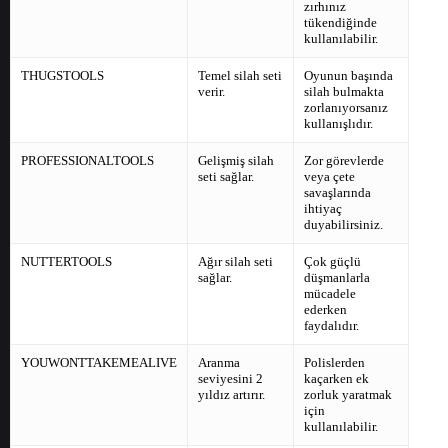
zırhınız
tükendiğinde
kullanılabilir.
THUGSTOOLS
Temel silah seti
Oyunun başında
verir.
silah bulmakta
zorlanıyorsanız
kullanışlıdır.
PROFESSIONALTOOLS
Gelişmiş silah
Zor görevlerde
seti sağlar.
veya çete
savaşlarında
ihtiyaç
duyabilirsiniz.
NUTTERTOOLS
Ağır silah seti
Çok güçlü
sağlar.
düşmanlarla
mücadele
ederken
faydalıdır.
YOUWONTTAKEMEALIVE
Aranma
Polislerden
seviyesini 2
kaçarken ek
yıldız artırır.
zorluk yaratmak
için
kullanılabilir.