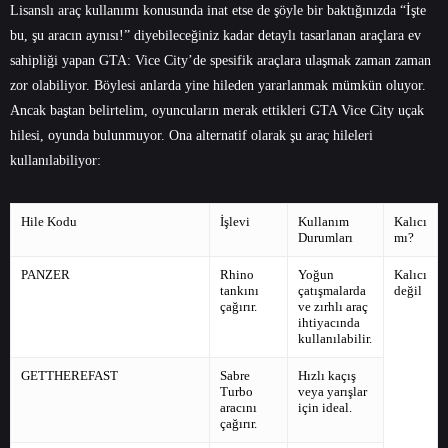
Lisanslı araç kullanımı konusunda inat etse de şöyle bir baktığınızda “İşte
bu, şu aracın aynısı!” diyebileceğiniz kadar detaylı tasarlanan araçlara ev
sahipliği yapan GTA: Vice City’de spesifik araçlara ulaşmak zaman zaman
zor olabiliyor. Böylesi anlarda yine hileden yararlanmak mümkün oluyor.
Ancak baştan belirtelim, oyuncuların merak ettikleri GTA Vice City uçak
hilesi, oyunda bulunmuyor. Ona alternatif olarak şu araç hileleri
kullanılabiliyor:
Hile Kodu
İşlevi
Kullanım
Kalıcı
Durumları
mı?
PANZER
Rhino
Yoğun
Kalıcı
tankını
çatışmalarda
değil
çağırır.
ve zırhlı araç
ihtiyacında
kullanılabilir.
GETTHEREFAST
Sabre
Hızlı kaçış
Turbo
veya yarışlar
aracını
için ideal.
çağırır.