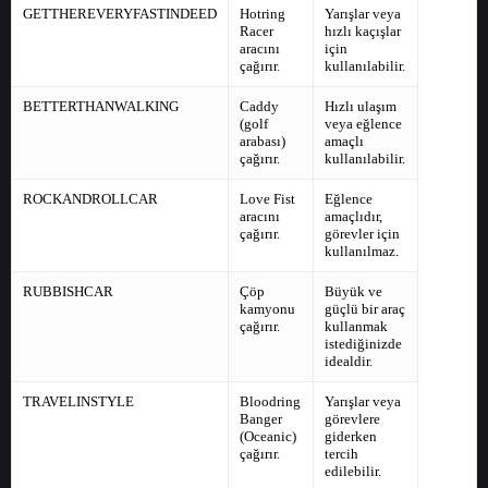
GETTHEREVERYFASTINDEED
Hotring
Yarışlar veya
Racer
hızlı kaçışlar
aracını
için
çağırır.
kullanılabilir.
BETTERTHANWALKING
Caddy
Hızlı ulaşım
(golf
veya eğlence
arabası)
amaçlı
çağırır.
kullanılabilir.
ROCKANDROLLCAR
Love Fist
Eğlence
aracını
amaçlıdır,
çağırır.
görevler için
kullanılmaz.
RUBBISHCAR
Çöp
Büyük ve
kamyonu
güçlü bir araç
çağırır.
kullanmak
istediğinizde
idealdir.
TRAVELINSTYLE
Bloodring
Yarışlar veya
Banger
görevlere
(Oceanic)
giderken
çağırır.
tercih
edilebilir.