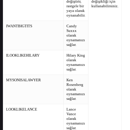
değiştirir,
değişikliği için
rastgele bir
kullanabilirsiniz.
yaya olarak
oynanabilir.
IWANTBIGTITS
Candy
Suxxx
olarak
oynamanızı
sağlar.
ILOOKLIKEHILARY
Hilary King
olarak
oynamanızı
sağlar.
MYSONISALAWYER
Ken
Rosenberg
olarak
oynamanızı
sağlar.
LOOKLIKELANCE
Lance
Vance
olarak
oynamanızı
sağlar.