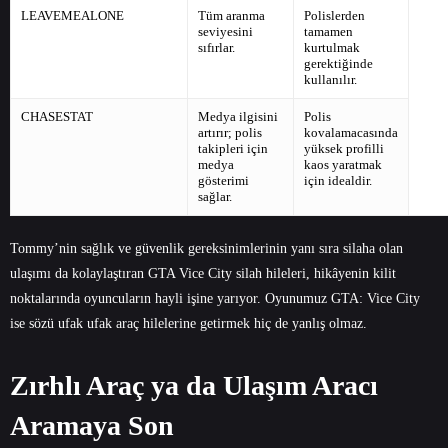
LEAVEMEALONE
Tüm aranma
Polislerden
seviyesini
tamamen
sıfırlar.
kurtulmak
gerektiğinde
kullanılır.
CHASESTAT
Medya ilgisini
Polis
artırır; polis
kovalamacasında
takipleri için
yüksek profilli
medya
kaos yaratmak
gösterimi
için idealdir.
sağlar.
Tommy’nin sağlık ve güvenlik gereksinimlerinin yanı sıra silaha olan
ulaşımı da kolaylaştıran GTA Vice City silah hileleri, hikâyenin kilit
noktalarında oyuncuların hayli işine yarıyor. Oyunumuz GTA: Vice City
ise sözü ufak ufak araç hilelerine getirmek hiç de yanlış olmaz.
Zırhlı Araç ya da Ulaşım Aracı
Aramaya Son