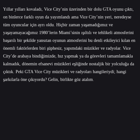
Yıllar yılları kovaladı, Vice City’nin üzerinden bir dolu GTA oyunu çıktı,
on binlerce farklı oyun da yayımlandı ama Vice City’nin yeri, neredeyse
tüm oyuncular için ayrı oldu. Hiçbir zaman yaşamadığımız ve
yaşayamayacağımız 1980’lerin Miami’sinin ışıltılı ve tehlikeli atmosferini
başarılı bir şekilde yansıtan oyunun atmosferini bu denli etkileyici kılan en
önemli faktörlerden biri şüphesiz, yapımdaki müzikler ve radyolar. Vice
City’de arabaya bindiğimizde, hız yapmak ya da görevleri tamamlamakla
kalmadık, dönemin efsanevi müzikleri eşliğinde nostaljik bir yolculuğa da
çıktık. Peki GTA Vice City müzikleri ve radyoları hangileriydi; hangi
şarkılarla öne çıkıyordu? Gelin, birlikte göz atalım.