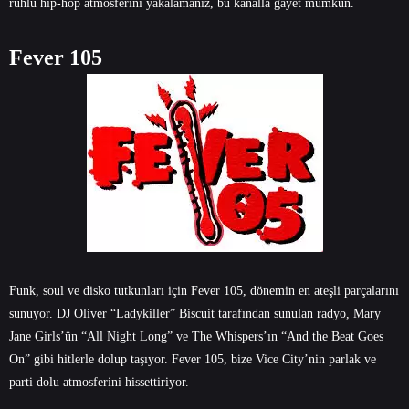
ruhlu hip-hop atmosferini yakalamanız, bu kanalla gayet mümkün.
Fever 105
Funk, soul ve disko tutkunları için Fever 105, dönemin en ateşli parçalarını
sunuyor. DJ Oliver “Ladykiller” Biscuit tarafından sunulan radyo, Mary
Jane Girls’ün “All Night Long” ve The Whispers’ın “And the Beat Goes
On” gibi hitlerle dolup taşıyor. Fever 105, bize Vice City’nin parlak ve
parti dolu atmosferini hissettiriyor.