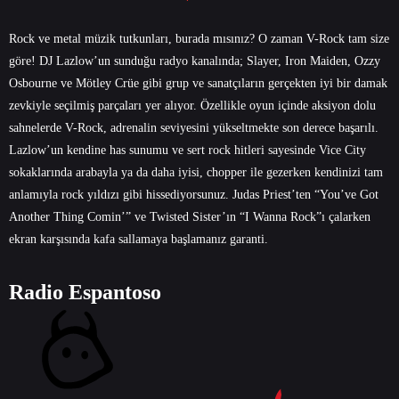
Rock ve metal müzik tutkunları, burada mısınız? O zaman V-Rock tam size
göre! DJ Lazlow’un sunduğu radyo kanalında; Slayer, Iron Maiden, Ozzy
Osbourne ve Mötley Crüe gibi grup ve sanatçıların gerçekten iyi bir damak
zevkiyle seçilmiş parçaları yer alıyor. Özellikle oyun içinde aksiyon dolu
sahnelerde V-Rock, adrenalin seviyesini yükseltmekte son derece başarılı.
Lazlow’un kendine has sunumu ve sert rock hitleri sayesinde Vice City
sokaklarında arabayla ya da daha iyisi, chopper ile gezerken kendinizi tam
anlamıyla rock yıldızı gibi hissediyorsunuz. Judas Priest’ten “You’ve Got
Another Thing Comin’” ve Twisted Sister’ın “I Wanna Rock”ı çalarken
ekran karşısında kafa sallamaya başlamanız garanti.
Radio Espantoso