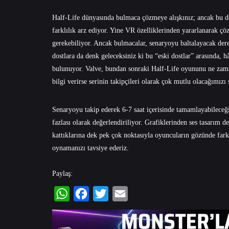
Half-Life dünyasında bulmaca çözmeye alışkınız; ancak bu de
farklılık arz ediyor. Yine VR özelliklerinden yararlanarak çö
gerekebiliyor. Ancak bulmacalar, senaryoyu baltalayacak dere
dostlara da denk geleceksiniz ki bu “eski dostlar” arasında,
bulunuyor. Valve, bundan sonraki Half-Life oyununu ne zam
bilgi verirse serinin takipçileri olarak çok mutlu olacağımızı
Senaryoyu takip ederek 6-7 saat içerisinde tamamlayabileceği
fazlası olarak değerlendiriliyor. Grafiklerinden ses tasarım d
kattıklarına dek pek çok noktasıyla oyuncuların gözünde farkl
oynamanızı tavsiye ederiz.
Paylaş:
WhatsApp
Facebook
Twitter
Email