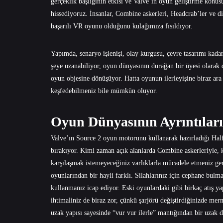
gerçeklik başlığının etkisi ve Valve’ın oyun geliştirme konus
hissediyoruz. İnsanlar, Combine askerleri, Headcrab’ler ve d
başarılı VR oyunu olduğunu kulağımıza fısıldıyor.
Yapımda, senaryo işlenişi, olay kurgusu, çevre tasarımı kada
şeye uzanabiliyor, oyun dünyasının durağan bir üyesi olarak d
oyun objesine dönüşüyor. Hatta oyunun ilerleyişine biraz ara 
keşfedebilmeniz bile mümkün oluyor.
Oyun Dünyasının Ayrıntılar
Valve’ın Source 2 oyun motorunu kullanarak hazırladığı Half-
bırakıyor. Kimi zaman açık alanlarda Combine askerleriyle, 
karşılaşmak istemeyeceğiniz varlıklarla mücadele etmeniz ge
oyunlarından bir hayli farklı. Silahlarınız için cephane bu
kullanmanız icap ediyor. Eski oyunlardaki gibi birkaç atış y
ihtimaliniz de biraz zor, çünkü şarjörü değiştirdiğinizde merm
uzak yapısı sayesinde “vur vur ilerle” mantığından bir uzak