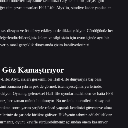
undaki hünerleri sayesinde kendimizi City 17’nin bir parçası gibi
iğer tüm çevre unsurları Half-Life: Alyx’in, şimdiye kadar yapılan en
r ses dizaynı ve üst düzey etkileşim de dikkat çekiyor. Gördüğünüz her
eğerlendirebileceğiniz kalem ve silgi sizin için oyun içinde ayrı bir
verip sanal gerçeklik dünyasında çizim kabiliyetlerinizi
ı Göz Kamaştırıyor
Life: Alyx, sizleri görkemli bir Half-Life dünyasıyla baş başa
kimi zamansa şehrin pek de görmek istemeyeceğiniz yerlerinde,
rekiyor. Oynanış, geleneksel Half-life oyunlarındakinden ve hatta FPS
lmanız, her zaman mümkün olmuyor. Bu nedenle mermilerinizi sayarak
aptıktan sonra yarım şarjörle reload yaparak kendinizi güvenceye alma
ileriniz de şarjörle birlikte gidiyor. Hikâyenin tahmin edilebilirlikten
 durmanız, oyunu keyifle sürdürebilmeniz açısından önem kazanıyor.