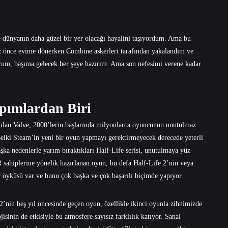
dünyanın daha güzel bir yer olacağı hayalini taşıyordum. Ama bu
Az önce evime dönerken Combine askerleri tarafından yakalandım ve
rum, başıma gelecek her şeye hazırım. Ama son nefesimi verene kadar
pımlardan Biri
nılan Valve, 2000’lerin başlarında milyonlarca oyuncunun unutulmaz
Belki Steam’in yeni bir oyun yapmayı gerektirmeyecek derecede yeterli
ka nedenlerle yarım bıraktıkları Half-Life serisi, unutulmaya yüz
sahiplerine yönelik hazırlanan oyun, bu defa Half-Life 2’nin veya
r öyküsü var ve bunu çok başka ve çok başarılı biçimde yapıyor.
’nin beş yıl öncesinde geçen oyun, özellikle ikinci oyunla zihnimizde
isinin de etkisiyle bu atmosfere sayısız farklılık katıyor. Sanal