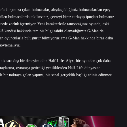
fa karşımıza çıkan bulmacalar, alışılageldiğimiz bulmacalardan epey
zülen bulmacalarda takılırsanız, çevreyi biraz turlayıp ipuçları bulmanız
cede zorluk içermiyor. Yeni karakterlerle tanışacağınız oyunda, eski
 hâlâ kendisi hakkında tam bir bilgi sahibi olamadığımız G-Man de
an oyuncularla buluşturur bilmiyoruz ama G-Man hakkında biraz daha
 söylemeliyiz.
niz sıra dışı bir deneyim olan Half-Life: Alyx, bir oyundan çok daha
etaylarına, oynanışa getirdiği yeniliklerden Half-Life dünyasına
ı bir noktaya gelen yapımı, bir sanal gerçeklik başlığı edinir edinmez