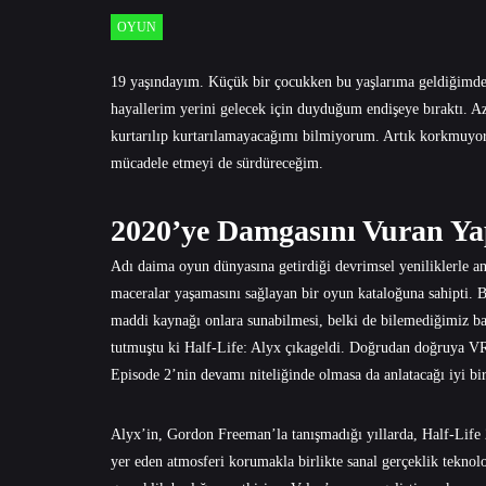
OYUN
19 yaşındayım. Küçük bir çocukken bu yaşlarıma geldiğimde 
hayallerim yerini gelecek için duyduğum endişeye bıraktı. 
kurtarılıp kurtarılamayacağımı bilmiyorum. Artık korkmuyo
mücadele etmeyi de sürdüreceğim.
2020’ye Damgasını Vuran Ya
Adı daima oyun dünyasına getirdiği devrimsel yeniliklerle a
maceralar yaşamasını sağlayan bir oyun kataloğuna sahipti. 
maddi kaynağı onlara sunabilmesi, belki de bilemediğimiz baş
tutmuştu ki Half-Life: Alyx çıkageldi. Doğrudan doğruya VR 
Episode 2’nin devamı niteliğinde olmasa da anlatacağı iyi bi
Alyx’in, Gordon Freeman’la tanışmadığı yıllarda, Half-Life 2
yer eden atmosferi korumakla birlikte sanal gerçeklik teknoloj