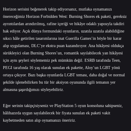
Horizon serisini beğenerek takip ediyorsanız, mutlaka oynamanızı
önereceğimiz Horizon Forbidden West: Burning Shores ek paketi, gereksiz
ayrıntılardan arındırılmış, rafine içeriği ve hikâye odaklı yapısıyla takdiri
hak ediyor. Açık dünya formundaki oyunların, uzatıla uzatıla alabildiğine
sıkıcı hâle getirilen tasarımlarına inat Guerilla Games’in böyle bir karar
alıp uygulaması, DLC’ye ekstra puan kazandırıyor. Ana hikâyesi oldukça
sürükleyici olan Burning Shores’un, romantik sayılabilecek yan hikâyesi
için aynı şeyleri söylememiz pek mümkün değil. ESRB tarafında Teen,
PEGI tarafında 16 yaş olarak sunulan ek pakette, Aloy’un LGBT yönü
ortaya çıkıyor. Bazı başka oyunlarda LGBT teması, daha doğal ve normal
şekilde işlenebilirken bu tür bir aksiyon oyununda ilgili temanın yer
almasına şaşırdığımızı söyleyebiliriz.
Eğer serinin takipçisiyseniz ve PlayStation 5 oyun konsoluna sahipseniz,
hâlihazırda uygun sayılabilecek bir fiyata sunulan ek paketi vakit
kaybetmeden satın alıp oynamanızı öneririz.