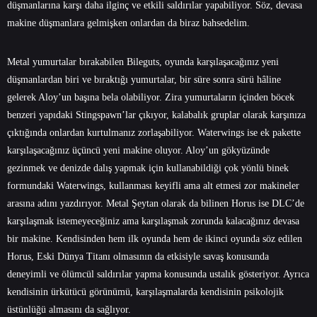
düşmanlarına karşı daha ilginç ve etkili saldırılar yapabiliyor. Söz, devasa
makine düşmanlara gelmişken onlardan da biraz bahsedelim.
Metal yumurtalar bırakabilen Bileguts, oyunda karşılaşacağınız yeni
düşmanlardan biri ve bıraktığı yumurtalar, bir süre sonra sürü hâline
gelerek Aloy’un başına bela olabiliyor. Zira yumurtaların içinden böcek
benzeri yapıdaki Stingspawn’lar çıkıyor, kalabalık gruplar olarak karşınıza
çıktığında onlardan kurtulmanız zorlaşabiliyor. Waterwings ise ek pakette
karşılaşacağınız üçüncü yeni makine oluyor. Aloy’un gökyüzünde
gezinmek ve denizde dalış yapmak için kullanabildiği çok yönlü binek
formundaki Waterwings, kullanması keyifli ama alt etmesi zor makineler
arasına adını yazdırıyor. Metal Şeytan olarak da bilinen Horus ise DLC’de
karşılaşmak istemeyeceğiniz ama karşılaşmak zorunda kalacağınız devasa
bir makine. Kendisinden hem ilk oyunda hem de ikinci oyunda söz edilen
Horus, Eski Dünya Titanı olmasının da etkisiyle savaş konusunda
deneyimli ve ölümcül saldırılar yapma konusunda ustalık gösteriyor. Ayrıca
kendisinin ürkütücü görünümü, karşılaşmalarda kendisinin psikolojik
üstünlüğü almasını da sağlıyor.