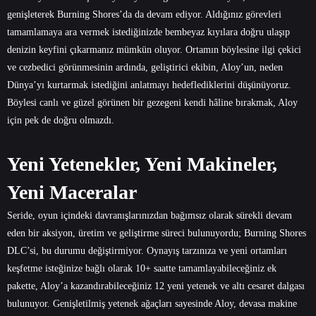
genişleterek Burning Shores’da da devam ediyor. Aldığınız görevleri
tamamlamaya ara vermek istediğinizde bembeyaz kıyılara doğru ulaşıp
denizin keyfini çıkarmanız mümkün oluyor. Ortamın böylesine ilgi çekici
ve cezbedici görünmesinin ardında, geliştirici ekibin, Aloy’un, neden
Dünya’yı kurtarmak istediğini anlatmayı hedeflediklerini düşünüyoruz.
Böylesi canlı ve güzel görünen bir gezegeni kendi hâline bırakmak, Aloy
için pek de doğru olmazdı.
Yeni Yetenekler, Yeni Makineler,
Yeni Maceralar
Seride, oyun içindeki davranışlarınızdan bağımsız olarak sürekli devam
eden bir aksiyon, üretim ve geliştirme süreci bulunuyordu; Burning Shores
DLC’si, bu durumu değiştirmiyor. Oynayış tarzınıza ve yeni ortamları
keşfetme isteğinize bağlı olarak 10+ saatte tamamlayabileceğiniz ek
pakette, Aloy’a kazandırabileceğiniz 12 yeni yetenek ve altı cesaret dalgası
bulunuyor. Genişletilmiş yetenek ağaçları sayesinde Aloy, devasa makine