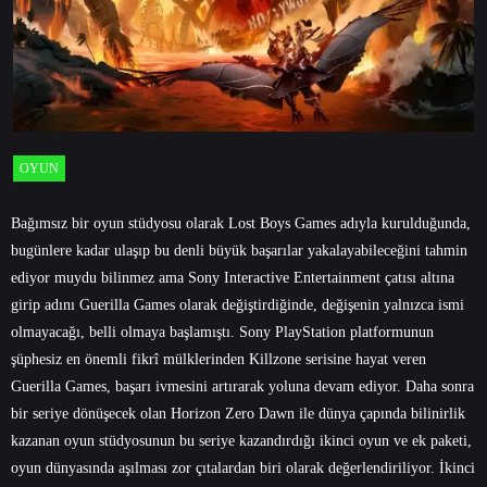
OYUN
Bağımsız bir oyun stüdyosu olarak Lost Boys Games adıyla kurulduğunda,
bugünlere kadar ulaşıp bu denli büyük başarılar yakalayabileceğini tahmin
ediyor muydu bilinmez ama Sony Interactive Entertainment çatısı altına
girip adını Guerilla Games olarak değiştirdiğinde, değişenin yalnızca ismi
olmayacağı, belli olmaya başlamıştı. Sony PlayStation platformunun
şüphesiz en önemli fikrî mülklerinden Killzone serisine hayat veren
Guerilla Games, başarı ivmesini artırarak yoluna devam ediyor. Daha sonra
bir seriye dönüşecek olan Horizon Zero Dawn ile dünya çapında bilinirlik
kazanan oyun stüdyosunun bu seriye kazandırdığı ikinci oyun ve ek paketi,
oyun dünyasında aşılması zor çıtalardan biri olarak değerlendiriliyor. İkinci