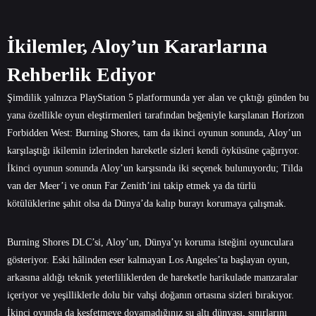
İkilemler, Aloy’un Kararlarına
Rehberlik Ediyor
Şimdilik yalnızca PlayStation 5 platformunda yer alan ve çıktığı günden bu
yana özellikle oyun eleştirmenleri tarafından beğeniyle karşılanan Horizon
Forbidden West: Burning Shores, tam da ikinci oyunun sonunda, Aloy’un
karşılaştığı ikilemin izlerinden hareketle sizleri kendi öyküsüne çağırıyor.
İkinci oyunun sonunda Aloy’un karşısında iki seçenek bulunuyordu; Tilda
van der Meer’i ve onun Far Zenith’ini takip etmek ya da türlü
kötülüklerine şahit olsa da Dünya’da kalıp burayı korumaya çalışmak.
Burning Shores DLC’si, Aloy’un, Dünya’yı koruma isteğini oyunculara
gösteriyor. Eski hâlinden eser kalmayan Los Angeles’ta başlayan oyun,
arkasına aldığı teknik yeterliliklerden de hareketle harikulade manzaralar
içeriyor ve yeşilliklerle dolu bir vahşi doğanın ortasına sizleri bırakıyor.
İkinci oyunda da keşfetmeye doyamadığınız su altı dünyası, sınırlarını