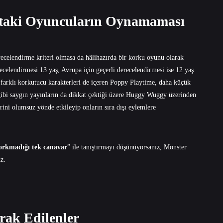
ştaki Oyuncuların Oynamaması
recelendirme kriteri olmasa da hâlihazırda bir korku oyunu olarak
elendirmesi 13 yaş, Avrupa için geçerli derecelendirmesi ise 12 yaş
farklı korkutucu karakterleri de içeren Poppy Playtime, daha küçük
 gibi saygın yayınların da dikkat çektiği üzere Huggy Wuggy üzerinden
erini olumsuz yönde etkileyip onların sıra dışı eylemlere
orkmadığı tek canavar
” ile tanıştırmayı düşünüyorsanız,
Monster
iz.
ak Edilenler