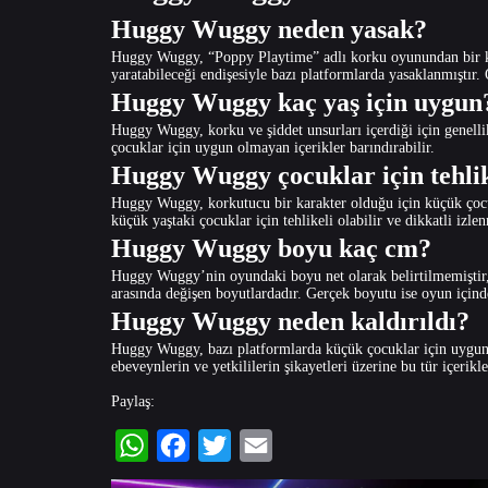
Huggy Wuggy neden yasak?
Huggy Wuggy, “Poppy Playtime” adlı korku oyunundan bir kar
yaratabileceği endişesiyle bazı platformlarda yasaklanmıştır
Huggy Wuggy kaç yaş için uygun
Huggy Wuggy, korku ve şiddet unsurları içerdiği için genell
çocuklar için uygun olmayan içerikler barındırabilir.
Huggy Wuggy çocuklar için tehli
Huggy Wuggy, korkutucu bir karakter olduğu için küçük çocuk
küçük yaştaki çocuklar için tehlikeli olabilir ve dikkatli izlen
Huggy Wuggy boyu kaç cm?
Huggy Wuggy’nin oyundaki boyu net olarak belirtilmemiştir,
arasında değişen boyutlardadır. Gerçek boyutu ise oyun içinde
Huggy Wuggy neden kaldırıldı?
Huggy Wuggy, bazı platformlarda küçük çocuklar için uygunsu
ebeveynlerin ve yetkililerin şikayetleri üzerine bu tür içerik
Paylaş:
WhatsApp
Facebook
Twitter
Email