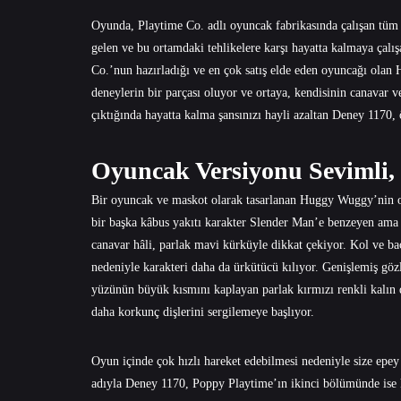
Oyunda, Playtime Co. adlı oyuncak fabrikasında çalışan tüm i
gelen ve bu ortamdaki tehlikelere karşı hayatta kalmaya çalı
Co.’nun hazırladığı ve en çok satış elde eden oyuncağı olan H
deneylerin bir parçası oluyor ve ortaya, kendisinin canavar
çıktığında hayatta kalma şansınızı hayli azaltan Deney 1170, 
Oyuncak Versiyonu Sevimli,
Bir oyuncak ve maskot olarak tasarlanan Huggy Wuggy’nin o
bir başka kâbus yakıtı karakter Slender Man’e benzeyen am
canavar hâli, parlak mavi kürküyle dikkat çekiyor. Kol ve bac
nedeniyle karakteri daha da ürkütücü kılıyor. Genişlemiş g
yüzünün büyük kısmını kaplayan parlak kırmızı renkli kalın 
daha korkunç dişlerini sergilemeye başlıyor.
Oyun içinde çok hızlı hareket edebilmesi nedeniyle size epey
adıyla Deney 1170, Poppy Playtime’ın ikinci bölümünde ise 