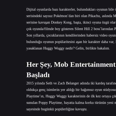
Dijital oyunlarda bazı karakterler, bulundukları oyunun bile 
serisindeki sayısız Pokémon’dan biri olan Pikachu, aslınd
serisine kavuşan Donkey Kong, başta, ikinci oyuna özgü olar
çok oyunda/filmde boy gösteren Silent Hill 2 boss’larından P
Son yıllarda, çocuklarının kendilerinden habersiz video oyu
bulunduğu oyunun popülaritesini aşan bir karakter daha var,
yasaklanan Huggy Wuggy nedir? Gelin, birlikte bakalım.
Her Şey, Mob Entertainment
Başladı
2015 yılında Seth ve Zach Belanger adında iki kardeş tarafı
oldukça genç isimlerin yer aldığı bir bağımsız oyun stüdyo
Playtime’ın, Huggy Wuggy karakterinin de ilk kez ortaya çık
sunulan Poppy Playtime, hayatta kalma korku türünün yeni ne
sayesinde bugünkü popülerliğine kavuştu.