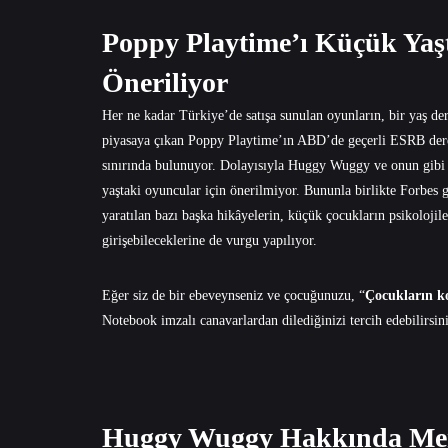
Poppy Playtime’ı Küçük Ya
Öneriliyor
Her ne kadar Türkiye’de satışa sunulan oyunların, bir yaş de
piyasaya çıkan Poppy Playtime’ın ABD’de geçerli ESRB derec
sınırında bulunuyor. Dolayısıyla Huggy Wuggy ve onun gibi 
yaştaki oyuncular için önerilmiyor. Bununla birlikte Forbes
yaratılan bazı başka hikâyelerin, küçük çocukların psikolojil
girişebileceklerine de vurgu yapılıyor.
Eğer siz de bir ebeveynseniz ve çocuğunuzu, “
Çocukların k
Notebook
imzalı canavarlardan dilediğinizi tercih edebilirsin
Huggy Wuggy Hakkında Mer