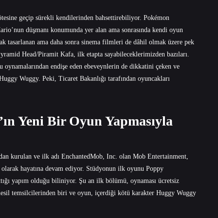
ötesine geçip sürekli kendilerinden bahsettirebiliyor. Pokémon
a Mario’nun düşmanı konumunda yer alan ama sonrasında kendi oyun
ak tasarlanan ama daha sonra sinema filmleri de dâhil olmak üzere pek
yramid Head/Piramit Kafa, ilk etapta sayabileceklerimizden bazıları.
nu oynamalarından endişe eden ebeveynlerin de dikkatini çeken ve
 Huggy Wuggy. Peki, Ticaret Bakanlığı tarafından oyuncakları
’ın Yeni Bir Oyun Yapmasıyla
ndan kurulan ve ilk adı EnchantedMob, Inc. olan Mob Entertainment,
su olarak hayatına devam ediyor. Stüdyonun ilk oyunu Poppy
tığı yapım olduğu biliniyor. Şu an ilk bölümü, oynaması ücretsiz
sil temsilcilerinden biri ve oyun, içerdiği kötü karakter Huggy Wuggy