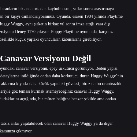
nsanların bir anda ortadan kaybolmasını, yıllar sonra araştırmaya
şan bir kişiyi canlandırıyorsunuz. Oyunda, esasen 1984 yılında Playtime
uggy Wuggy, aynı şirketin birkaç yıl sonra imza attığı yasa dışı
 versiyonu Deney 1170 çıkıyor. Poppy Playtime oyununda, karşınıza
özellikle küçük yaştaki oyuncuların kâbuslarına girebiliyor.
 Canavar Versiyonu Değil
yundaki canavar versiyonu, epey ürkütücü görünüyor. Beden yapısı,
a detaylarına inildiğinde ondan daha korkutucu duran Huggy Wuggy’nin
aklarına kıyasla daha küçük yapıdaki gövdesi, biraz da bu orantısızlık
özleriyle göz teması kurmak istemeyeceğiniz canavar Huggy Wuggy,
dudaklarını açtığında, bir müren balığına benzer şekilde ama ondan
 tatsız anlar yaşatabilecek olan canavar Huggy Wuggy ya da diğer
karşınıza çıkmıyor.