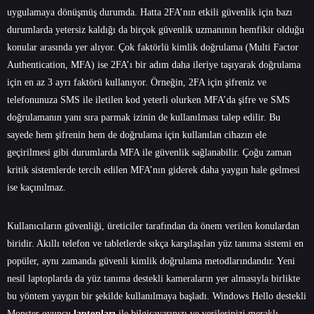
uygulamaya dönüşmüş durumda. Hatta 2FA’nın etkili güvenlik için bazı
durumlarda yetersiz kaldığı da birçok güvenlik uzmanının hemfikir olduğu
konular arasında yer alıyor. Çok faktörlü kimlik doğrulama (Multi Factor
Authentication, MFA) ise 2FA’ı bir adım daha ileriye taşıyarak doğrulama
için en az 3 ayrı faktörü kullanıyor. Örneğin, 2FA için şifreniz ve
telefonunuza SMS ile iletilen kod yeterli olurken MFA’da şifre ve SMS
doğrulamanın yanı sıra parmak izinin de kullanılması talep edilir. Bu
sayede hem şifrenin hem de doğrulama için kullanılan cihazın ele
geçirilmesi gibi durumlarda MFA ile güvenlik sağlanabilir. Çoğu zaman
kritik sistemlerde tercih edilen MFA’nın giderek daha yaygın hale gelmesi
ise kaçınılmaz.
Kullanıcıların güvenliği, üreticiler tarafından da önem verilen konulardan
biridir. Akıllı telefon ve tabletlerde sıkça karşılaşılan yüz tanıma sistemi en
popüler, aynı zamanda güvenli kimlik doğrulama metodlarındandır. Yeni
nesil laptoplarda da yüz tanıma destekli kameraların yer almasıyla birlikte
bu yöntem yaygın bir şekilde kullanılmaya başladı. Windows Hello destekli
Monster
oyuncu
laptopları
ile bilgisayarınızı ve verilerinizi meraklı