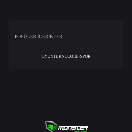
POPÜLER İÇERİKLER
OYUN
TEKNOLOJİ
E-SPOR