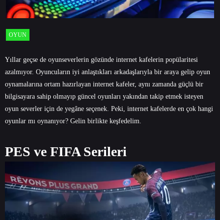
OYUN
Yıllar geçse de oyunseverlerin gözünde internet kafelerin popülaritesi
azalmıyor. Oyuncuların iyi anlaştıkları arkadaşlarıyla bir araya gelip oyun
oynamalarına ortam hazırlayan internet kafeler, aynı zamanda güçlü bir
bilgisayara sahip olmayıp güncel oyunları yakından takip etmek isteyen
oyun severler için de yegâne seçenek. Peki, internet kafelerde en çok hangi
oyunlar mı oynanıyor? Gelin birlikte keşfedelim.
PES ve FIFA Serileri